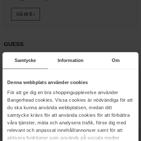
Gå till B
GUESS
FEMINIMIT OCH SENSUELLT - DOFTER FÖR DIN CHARM
Samtycke
Information
Om
Guess är ett multinationellt företag som grundades av de fyra
bröderna Georges, Armand, Paul och Maurice Marciano i
Kalifornien, USA 1981. Företaget inriktar sig främst på mode
accessoarer, då de är ganska populära med sina klockor och
Denna webbplats använder cookies
väskor men har då på senare börjat satsa parfymer.
För att ge dig en bra shoppingupplevelse använder
Med förföriska och sensuella dofter så har det absolut blivit en stor
Bangerhead cookies. Vissa cookies är nödvändiga för att
favorit hos oss här på Bangerhead
du ska kunna använda webbplatsen, medan ditt
samtycke krävs för att använda cookies för att förbättra
våra tjänster, mäta och analysera trafik, förse dig med
relevant och anpassat innehåll/annonser samt för att
aktivera funktioner som används på sociala medier