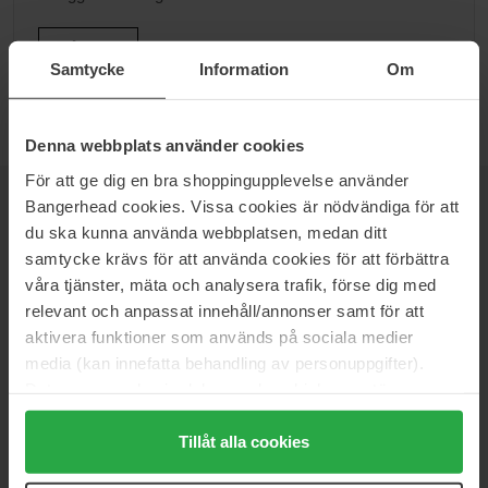
Gå till B
Samtycke
Information
Om
Denna webbplats använder cookies
För att ge dig en bra shoppingupplevelse använder
Bangerhead cookies. Vissa cookies är nödvändiga för att
NEWSLETTER
BE THE FIRST TO KNOW
du ska kunna använda webbplatsen, medan ditt
samtycke krävs för att använda cookies för att förbättra
våra tjänster, mäta och analysera trafik, förse dig med
relevant och anpassat innehåll/annonser samt för att
Vill du få de bästa beauty-nyheterna direkt till din inbox? Vi ger
aktivera funktioner som används på sociala medier
dig de senaste trenderna, tips och exklusiva erbjudanden!
media (kan innefatta behandling av personuppgifter).
Data som samlas in delas med cookieleverantören.
SÄKER BETALNING
Genom att trycka på "Tillåt alla cookies" accepterar du
alla cookies, medan du under "Detaljer" kan anpassa
Tillåt alla cookies
användningen av cookies. Du kan när som helst återkalla