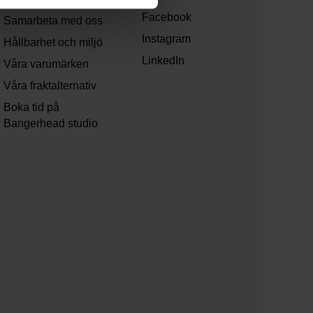
Facebook
Samarbeta med oss
Instagram
Hållbarhet och miljö
LinkedIn
Våra varumärken
Våra fraktalternativ
Boka tid på
Bangerhead studio