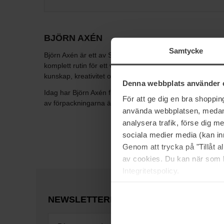
BJÖRN AXÉN
Samtycke
Björn Axén är ett av Sveriges starkaste varumärke inom 
komplett rutin för ett välmående hår och hud. År 1963 ö
kunskap, kreativitet och ett nytänk från den franska huv
Denna webbplats använder 
Idag har Björn Axén flera frisörsalonger runt om i Sverig
För att ge dig en bra shoppi
av förpackningarna är klimatkompenserade.
använda webbplatsen, medan d
analysera trafik, förse dig 
sociala medier media (kan in
Genom att trycka på "Tillåt 
av cookies. Du kan när som h
Integritetspolicy.
NEWSLETTER
BE THE FIRST TO KNOW