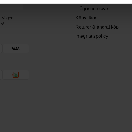
Frågor och svar
? Vi ger
Köpvillkor
en!
Returer & ångrat köp
Integritetspolicy