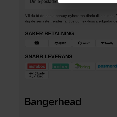
Vill du få de bästa beauty-nyheterna direkt till din inbox
dig de senaste trenderna, tips och exklusiva erbjudand
SÄKER BETALNING
SNABB LEVERANS