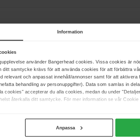
Information
hårvård. Förknippad med lyx och flärd, men också kvalité och hög ser
ppnade Björn Axén sin första frisörsalong i Stockholm. Upplärd av leg
udstaden. Sedan 1984 är Björn Axén kunglig hovleverantör och ansvarig 
cookies
e med fokus på nytänk, modernitet och trender. Flera av produkterna in
ngupplevelse använder Bangerhead cookies. Vissa cookies är nöd
itt samtycke krävs för att använda cookies för att förbättra vår
med relevant och anpassat innehåll/annonser samt för att aktiver
nefatta behandling av personuppgifter). Data som samlas in del
alla cookies" accepterar du alla cookies, medan du under "Detal
elst återkalla ditt samtycke. För mer information se vår Cookie
Support
Anpassa
Kontakta oss