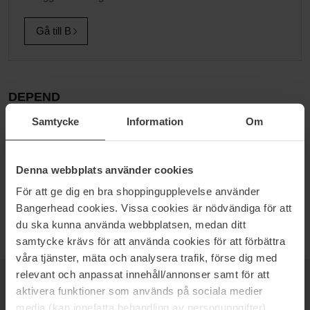
Gå till B
DEPEND
Depend är ett svenskt företag med två fokusområden, nischade
Samtycke
Information
Om
produkter för fransar och bryn och ett totalt sortiment med allt du
kan tänkas behöva för att vårda, lacka och dekorera dina naglar.
Depend minilack är en hyllad klassiker som finns i över 60 färger
Denna webbplats använder cookies
och i 54 länder. Kollektionerna uppdateras flera gånger per år för
För att ge dig en bra shoppingupplevelse använder
att ständigt ligga i framkant och matcha säsongens mode med de
Bangerhead cookies. Vissa cookies är nödvändiga för att
trendigaste färgerna.
du ska kunna använda webbplatsen, medan ditt
samtycke krävs för att använda cookies för att förbättra
våra tjänster, mäta och analysera trafik, förse dig med
relevant och anpassat innehåll/annonser samt för att
NEWSLETTER
BE THE FIRST TO KNOW
aktivera funktioner som används på sociala medier
media (kan innefatta behandling av personuppgifter).