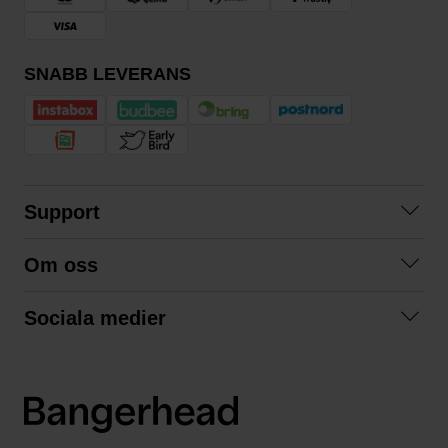
SNABB LEVERANS
Support
Kontakta oss
Om oss
Frågor och svar
Om oss
Köpvillkor
Sociala medier
Samarbeta med oss
Returer & ångrat köp
Facebook
Hållbarhet och miljö
Integritetspolicy
Instagram
Våra varumärken
LinkedIn
Våra fraktalternativ