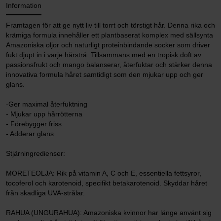
Information
Framtagen för att ge nytt liv till torrt och törstigt hår. Denna rika och
krämiga formula innehåller ett plantbaserat komplex med sällsynta
Amazoniska oljor och naturligt proteinbindande socker som driver
fukt djupt in i varje hårstrå. Tillsammans med en tropisk doft av
passionsfrukt och mango balanserar, återfuktar och stärker denna
innovativa formula håret samtidigt som den mjukar upp och ger
glans.
-Ger maximal återfuktning
- Mjukar upp hårrötterna
- Förebygger friss
- Adderar glans
Stjärningredienser:
MORETEOLJA: Rik på vitamin A, C och E, essentiella fettsyror,
tocoferol och karotenoid, specifikt betakarotenoid. Skyddar håret
från skadliga UVA-strålar.
RAHUA (UNGURAHUA): Amazoniska kvinnor har länge använt sig