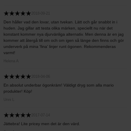
2018-09-21
Den håller vad den lovar, utan tvekan. Lätt och går snabbt in i
huden. Jag gillar att testa olika märken, speciellt nu när det
konstant kommer nya djurvänliga alternativ. Men denna är en jag
kommer att återgå till om och om igen så länge den finns och gör
underverk på mina 'fina' linjer runt ögonen. Rekommenderas
varmt!
Helena A
2018-04-06
En absolut underbar ögonkräm! Väldigt dryg som alla mario
produkter! Köp!
Unni L
2017-07-14
Jättebra! Lite pricey men det är den värd.