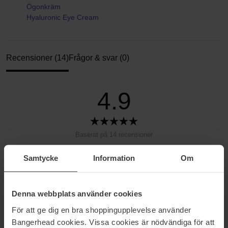
Ögonkräm
Hyaluronic Eye Cream
Recensioner (14)
Frågor & svar (0)
4.9
Baserat på 14 recensioner
Samtycke
Information
Om
5
86%
4
14%
3
0%
Denna webbplats använder cookies
2
0%
För att ge dig en bra shoppingupplevelse använder
Bangerhead cookies. Vissa cookies är nödvändiga för att
1
0%