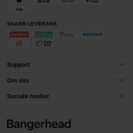
SNABB LEVERANS
Support
Kontakta oss
Om oss
Frågor och svar
Om oss
Köpvillkor
Sociala medier
Samarbeta med oss
Returer & ångrat köp
Facebook
Hållbarhet och miljö
Integritetspolicy
Instagram
Våra varumärken
LinkedIn
Våra fraktalternativ