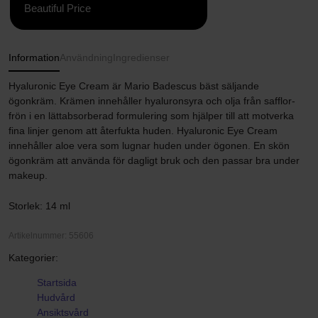
Beautiful Price
Information
Användning
Ingredienser
Hyaluronic Eye Cream är Mario Badescus bäst säljande
ögonkräm. Krämen innehåller hyaluronsyra och olja från safflor-
frön i en lättabsorberad formulering som hjälper till att motverka
fina linjer genom att återfukta huden. Hyaluronic Eye Cream
innehåller aloe vera som lugnar huden under ögonen. En skön
ögonkräm att använda för dagligt bruk och den passar bra under
makeup.
Storlek: 14 ml
Artikelnummer: 55606
Kategorier:
Startsida
Hudvård
Ansiktsvård