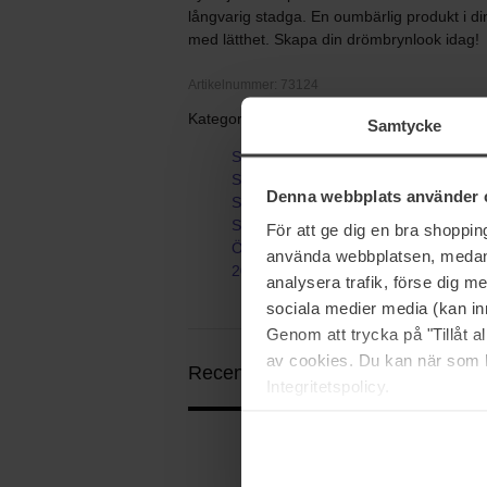
långvarig stadga. En oumbärlig produkt i d
med lätthet. Skapa din drömbrynlook idag!
Artikelnummer: 73124
Kategorier:
Samtycke
Startsida
Smink
Denna webbplats använder 
Sminkverktyg
Sminkborstar & penslar
För att ge dig en bra shoppi
Ögonbryn
använda webbplatsen, medan d
208S Angled Brow Brush
analysera trafik, förse dig 
sociala medier media (kan in
Genom att trycka på "Tillåt 
av cookies. Du kan när som h
Recensioner (1)
Frågor & svar (0)
Integritetspolicy.