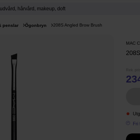
208S Angled Brow Brush
& penslar
Ögonbryn
MAC C
208
Rek. pri
23
Utg
Fri