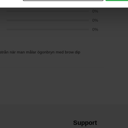
4
0%
3
0%
2
0%
1
0%
a strån när man målar ögonbryn med brow dip
Support