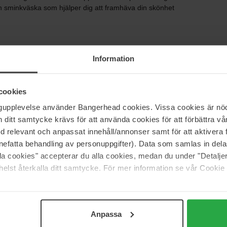
in sminkväska som hjälper dig att framhäva din skönhet
Information
cookies
ngupplevelse använder Bangerhead cookies. Vissa cookies är nöd
itt samtycke krävs för att använda cookies för att förbättra vår
med relevant och anpassat innehåll/annonser samt för att aktiver
nefatta behandling av personuppgifter). Data som samlas in del
alla cookies" accepterar du alla cookies, medan du under "Detal
elst återkalla ditt samtycke. För mer information se vår Cookie
Anpassa
5
100%