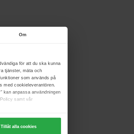
Om
vändiga för att du ska kunna
a tjänster, mäta och
a funktioner som används på
as med cookieleverantören.
jer" kan anpassa användningen
 Policy samt vår
Tillåt alla cookies