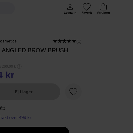
Logga in
Favorit
Varukorg
osmetics
(1)
S ANGLED BROW BRUSH
s 260,00 kr
4 kr
Ej i lager
Favorit
ått
 frakt över 499 kr