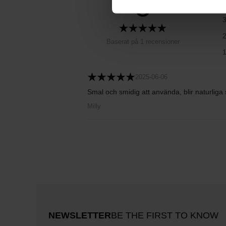
5
Baserat på 1 recensioner
2025-06-06
Smal och smidig att använda, blir naturlig
Milly
NEWSLETTER
BE THE FIRST TO KNOW