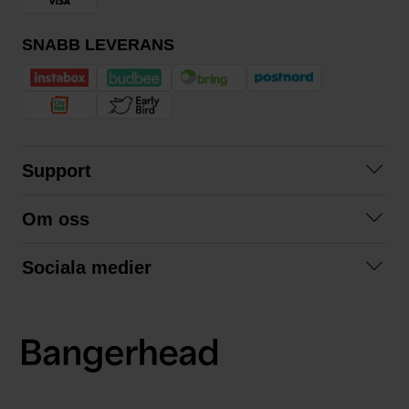
SNABB LEVERANS
Support
Kontakta oss
Om oss
Frågor och svar
Om oss
Köpvillkor
Sociala medier
Samarbeta med oss
Returer & ångrat köp
Facebook
Hållbarhet och miljö
Integritetspolicy
Instagram
Våra varumärken
LinkedIn
Våra fraktalternativ
Boka tid på Bangerhead studio