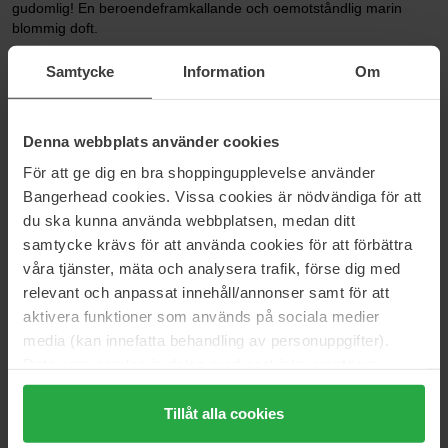
gudomlig! En beroendeframkallande och oemotståndlig marin
blommig doft.
EN FESTIV OCH FLAMBOYANT BOTTLE
Samtycke
Information
Om
Den här julen är Gaultier Divine Eau de Parfums ikoniska korsett
klädd i glittrande tartantyg en omedelbar festfavorit. Till och med
snöflingorna tvekar att röra vid den. Hennes kurvor är för
Denna webbplats använder cookies
sensuella, flaskan för gyllene. Isen speglar henne, men snön vågar
inte komma nära. En värmebölja genom vinterns bitande kyla.
För att ge dig en bra shoppingupplevelse använder
Bangerhead cookies. Vissa cookies är nödvändiga för att
Storlek: 125 ml
du ska kunna använda webbplatsen, medan ditt
samtycke krävs för att använda cookies för att förbättra
Artikelnummer: 195007
våra tjänster, mäta och analysera trafik, förse dig med
Kategorier:
relevant och anpassat innehåll/annonser samt för att
aktivera funktioner som används på sociala medier
Startsida
Parfym
media (kan innefatta behandling av personuppgifter).
Damparfym
Data som samlas in delas med cookieleverantören.
Gaultier Divine Collector Edition
Genom att trycka på "Tillåt alla cookies" accepterar du
alla cookies, medan du under "Detaljer" kan anpassa
Tillåt alla cookies
användningen av cookies. Du kan när som helst återkalla