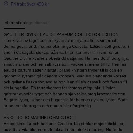
Fri frakt över 499 kr
Information
Ingredienser
GAULTIER DIVINE EAU DE PARFUM COLLECTOR EDITION
Hon kliver av tåget och in i kylan av en nyårsaftons vinternatt -
denna gourmand, marina blommiga Collector Edition-doft gnistrar i
snön i ett sagolandskap. Så snart hon kommer in i rummet är
Gaultier Divine kvällens obestridda stjärna. Hennes doft? Solig lilja,
smält maräng och en salt kyss som väcker sinnena till liv. Hennes
eau de parfum sätter hjärtat i brand - vintern fryser till is och en
gudomlig rysning går genom kroppen. Med sin bländande korsett
och gyllene flaska förvandlar hon isen till sin catwalk och festen till
sitt kungarike. En tartankorsett för festens mittpunkt. Himlen
gnistrar ovanför tyget och hennes självsäkra steg krossar frosten.
Begäret lyser, skiner och bugar sig för hennes gyllene lyster. Snön
är hennes förtrogna och natten blir oförglömlig.
EN OTROLIG MARINBLOMMIG DOFT
En spektakulär och helt unik Gaultier-lilja strålar majestätiskt i en
bukett av vita blommor. Smaksatt med utsökt maräng. Nu är du