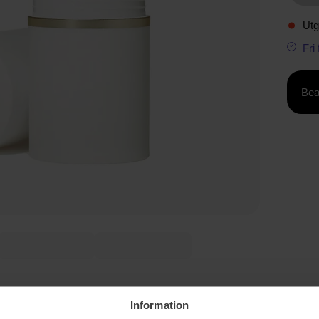
Utg
Fri
Bea
Information