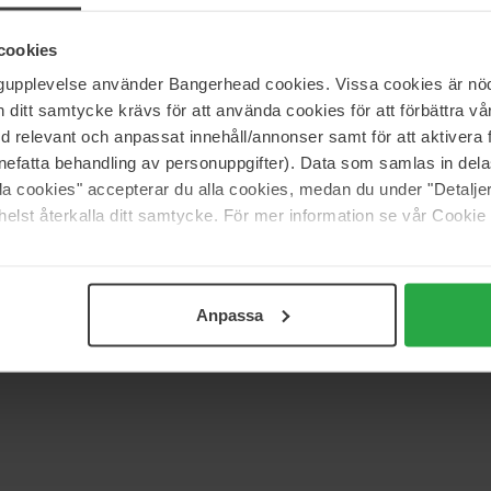
itet med lätta strykningar på kinder, ögon och läppar.
cookies
ngupplevelse använder Bangerhead cookies. Vissa cookies är nöd
itt samtycke krävs för att använda cookies för att förbättra vår
med relevant och anpassat innehåll/annonser samt för att aktiver
nefatta behandling av personuppgifter). Data som samlas in del
alla cookies" accepterar du alla cookies, medan du under "Detal
elst återkalla ditt samtycke. För mer information se vår Cookie
Anpassa