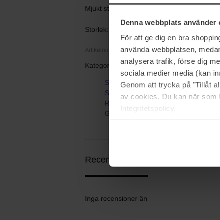
Mjukt stift som enkelt bygger upp färgintens
Denna webbplats använder 
Storlek: 7,5 g
För att ge dig en bra shoppi
använda webbplatsen, medan d
Artikelnummer: 95959
analysera trafik, förse dig 
Kategorier:
sociala medier media (kan in
Startsida
Genom att trycka på "Tillåt 
Smink
av cookies. Du kan när som h
Rouge & Blush
Integritetspolicy.
Glow Time Blush Stick
Recensioner (0)
Frågor & svar (0)
Inga recensioner än