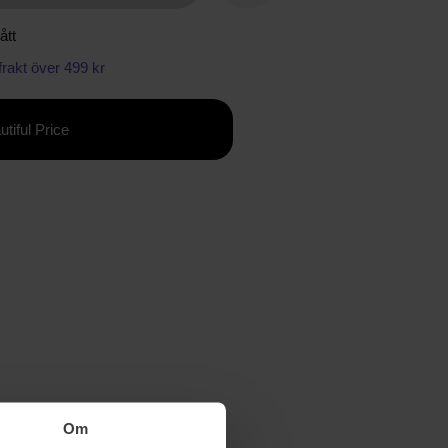
ått
 frakt över 499 kr
utiful Price
Om