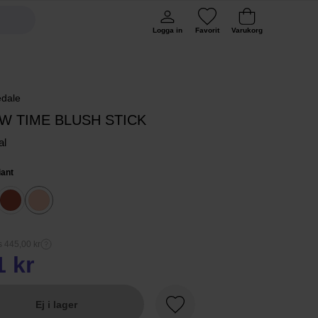
Logga in
Favorit
Varukorg
edale
W TIME BLUSH STICK
al
iant
s 445,00 kr
1 kr
Ej i lager
Favorit