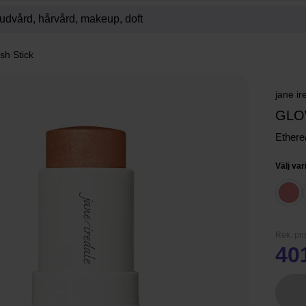
sh Stick
jane ir
GLO
Ethere
Välj var
Rek. pri
40