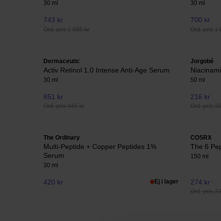
30 ml
30 ml
743 kr
700 kr
Ord. pris 1 095 kr
Ord. pris 1 
Dermaceutic
Jorgobé
Activ Retinol 1.0 Intense Anti-Age Serum
Niacinam
30 ml
50 ml
851 kr
216 kr
Ord. pris 945 kr
Ord. pris 3
The Ordinary
COSRX
Multi-Peptide + Copper Peptides 1%
The 6 Pep
Serum
150 ml
30 ml
420 kr
Ej i lager
274 kr
Ord. pris 3