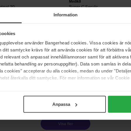
Medik8
etinal 20
Super C Ferulic
30 ml
Information
Ej i lager
896 kr
575 kr
Ord. pris 995 kr
cookies
ngupplevelse använder Bangerhead cookies. Vissa cookies är nöd
als
Estée Lauder
itt samtycke krävs för att använda cookies för att förbättra vår
Advanced Night Repair Synchron
med relevant och anpassat innehåll/annonser samt för att aktiver
Multi-Recovery Complex
75 ml
nefatta behandling av personuppgifter). Data som samlas in del
alla cookies" accepterar du alla cookies, medan du under "Detal
1 728 kr
elst återkalla ditt samtycke. För mer information se vår Cookie
Ord. pris 1 920 kr
Sida 1 av 30
Nästa
Anpassa
Visa fler