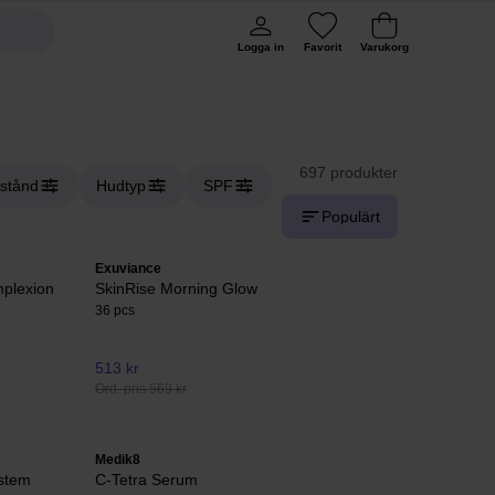
Logga in
Favorit
Varukorg
697 produkter
lstånd
Hudtyp
SPF
Populärt
Exuviance
plexion
SkinRise Morning Glow
36 pcs
513 kr
Ord. pris 569 kr
Medik8
ystem
C-Tetra Serum