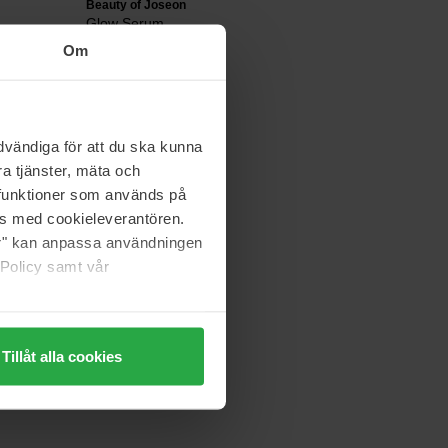
Beauty of Joseon
Glow Serum
30 ml
Om
225 kr
Ord. pris 249 kr
vändiga för att du ska kunna
Hyggee
a tjänster, mäta och
ized
Natural Repair Serum
a funktioner som används på
120 ml
as med cookieleverantören.
jer" kan anpassa användningen
504 kr
 Policy samt vår
Ord. pris 559 kr
Tillåt alla cookies