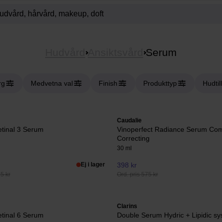
Hudvård
Ansiktsvård
Serum
rg
Medvetna val
Finish
Produkttyp
Hudtil
Caudalie
etinal 3 Serum
Vinoperfect Radiance Serum Com
Correcting
30 ml
Ej i lager
398 kr
25 kr
Ord. pris 575 kr
Clarins
etinal 6 Serum
Double Serum Hydric + Lipidic s