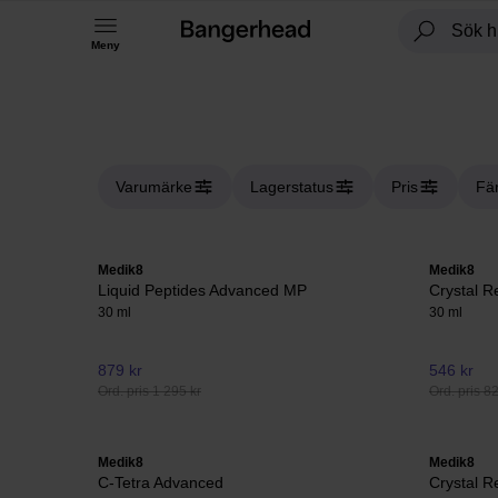
Meny
Varumärke
Lagerstatus
Pris
Fä
Medik8
Medik8
Liquid Peptides Advanced MP
Crystal R
30 ml
30 ml
879 kr
546 kr
Ord. pris 1 295 kr
Ord. pris 8
Medik8
Medik8
C-Tetra Advanced
Crystal R