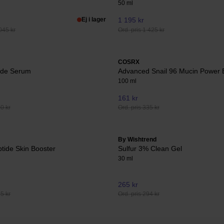
50 ml
Ej i lager
1 195 kr
045 kr
Ord. pris 1 425 kr
COSRX
ide Serum
Advanced Snail 96 Mucin Power
100 ml
161 kr
00 kr
Ord. pris 335 kr
By Wishtrend
tide Skin Booster
Sulfur 3% Clean Gel
30 ml
265 kr
35 kr
Ord. pris 294 kr