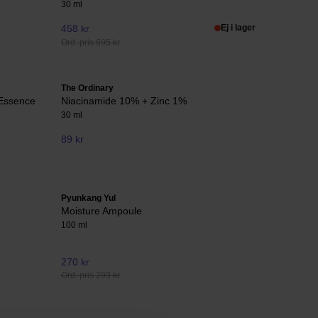
30 ml
458 kr
Ej i lager
Ord. pris 695 kr
The Ordinary
 Essence
Niacinamide 10% + Zinc 1%
30 ml
89 kr
Pyunkang Yul
Moisture Ampoule
100 ml
270 kr
Ord. pris 299 kr