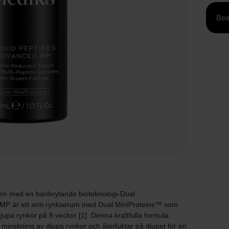
Bea
rum med en banbrytande bioteknologi-Dual
 MP är ett anti-rynkserum med Dual MiniProteins™ som
jupa rynkor på 8 veckor [1]. Denna kraftfulla formula
ig minskning av djupa rynkor och återfuktar på djupet för en