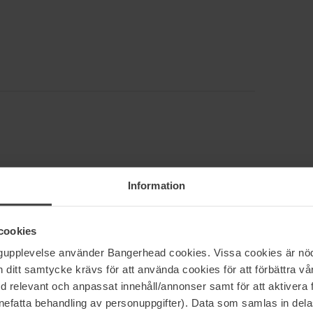
5
79%
Information
4
20%
3
1%
cookies
2
0%
ngupplevelse använder Bangerhead cookies. Vissa cookies är nöd
1
0%
itt samtycke krävs för att använda cookies för att förbättra vår
med relevant och anpassat innehåll/annonser samt för att aktiver
nefatta behandling av personuppgifter). Data som samlas in del