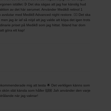
rgonen istället.🍋 Det ska sägas att jag har känslig hud
ktion av det här serumet. Använder Medik8 retinol 1
h avslutar med Medik8 Advanced night restore. 🧖‍♀️ Det ska
men jag är iaf så nöjd att jag valde att köpa det igen trots
rdinarie priset på Medik8 som jag hittat. Ibland har dom
t göra ett kap!
rekommenderade mig att testa 🌟 Det verkligen känns som
n skön slät känsla som håller 🙌🏼 Jah använder den varje
trålande när jag vaknar!