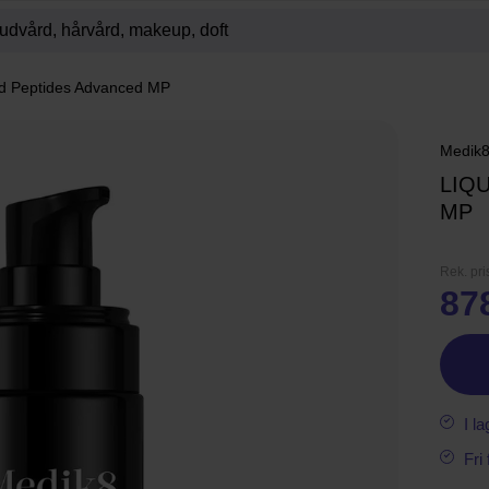
id Peptides Advanced MP
Medik
LIQ
MP
Rek. pri
87
I la
Fri