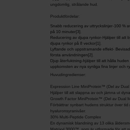
ungdomlig, strålande hud.
Produktfördelar:
Snabb reducering av uttryckslinjer-100 % av 
på 10 minuter[3].
Reducering av djupa rynkor-Hjälper till att 
djupa rynkor på 8 veckor[1].
Lyftande och uppstramande effekt- Bevisad 
första användningen[2].
Djup återfuktning-hjälper till att hålla hud
uppkomsten av nya synliga fina linjer och ry
Huvudingredienser:
Expression Line MiniProtein™ (Del av Dual
Hjälper till att slappna av och jämna ut dyna
Growth Factor MiniProtein™ (Del av Dual 
Förbättrar synbart hudens struktur över tid
hyaluronsyranivåer.
30% Multi-Peptide Complex
En dynamisk blandning av 13 olika åldersmo
Matrixyl 3000™, som är utformade för att sy