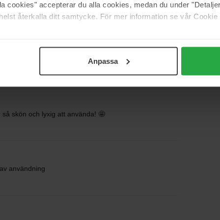
alla cookies" accepterar du alla cookies, medan du under "Detal
 vecka ännu
elst återkalla ditt samtycke. För mer information se vår Cookie
Ett favorit serum. Kommer definitivt köpa igen.
Anpassa
 så skön och lyxig att använda! 🤩
r av användning