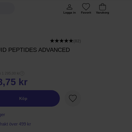
Logga in
Favorit
Varukorg
8
(82)
UID PEPTIDES ADVANCED
s 1 295,00 kr
8,75 kr
Köp
Favorit
ger
 frakt över 499 kr