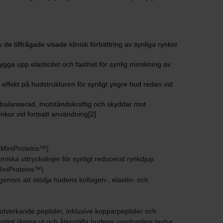
de tillfrågade visade klinisk förbättring av synliga rynkor
bygga upp elasticitet och fasthet för synlig minskning av
effekt på hudstrukturen för synligt yngre hud redan vid
en balanserad, motståndskraftig och skyddar mot
nkor vid fortsatt användning[2].
 MiniProteins™)
miska uttryckslinjer för synligt reducerat rynkdjup.
MiniProteins™)
 genom att stödja hudens kollagen-, elastin- och
tverkande peptider, inklusive kopparpeptider och
nligt jämna ut och återställa hudens ungdomliga textur.