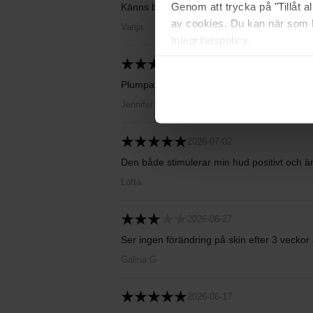
Genom att trycka på "Tillåt 
Känns bra men har bara använt den någon
av cookies. Du kan när som h
Vanja
Integritetspolicy.
2026-07-07
Plumpar upp huden och minskar fina linjer. 
Jennifer B
2026-07-02
Den både stimulerar min hud positivt och är
Lotta
2026-06-27
Ser ingen förändring på skin efter 3 vecko
Galina G
2026-06-17