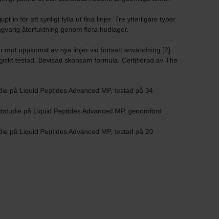
 in för att synligt fylla ut fina linjer. Tre ytterligare typer
ångvarig återfuktning genom flera hudlager.
 mot uppkomst av nya linjer vid fortsatt användning.[2]
ogiskt testad. Bevisad skonsam formula. Certifierad av The
die på Liquid Peptides Advanced MP, testad på 34
tstudie på Liquid Peptides Advanced MP, genomförd
die på Liquid Peptides Advanced MP, testad på 20