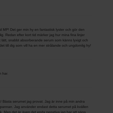
 MP! Det ger min hy en fantastisk lyster och gör den
 Redan efter kort tid märker jag hur mina fina linjer
t lätt, snabbt absorberande serum som känns lyxigt och
et till dig som vill ha en mer strålande och ungdomlig hy!
n har.
a! Bästa serumet jag provat. Jag är inne på min andra
a i pannan. Jag använder endast detta serumet på kvällen
nk. Men det är även det enda negativa jag har att säga.