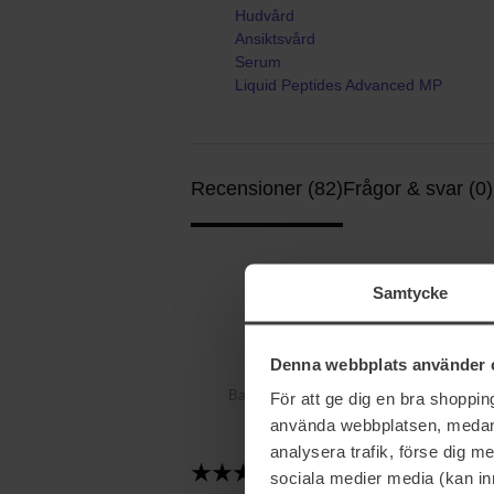
Hudvård
Ansiktsvård
Serum
Liquid Peptides Advanced MP
Recensioner (82)
Frågor & svar (0)
4.8
Samtycke
Denna webbplats använder 
Baserat på 82 recensioner
För att ge dig en bra shoppi
använda webbplatsen, medan d
analysera trafik, förse dig 
2026-07-20
sociala medier media (kan in