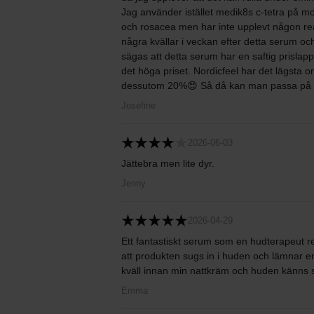
Jag använder istället medik8s c-tetra på mo
och rosacea men har inte upplevt någon rea
några kvällar i veckan efter detta serum oc
sägas att detta serum har en saftig prislapp 
det höga priset. Nordicfeel har det lägsta o
dessutom 20%😍 Så då kan man passa på at
Josefine
2026-06-03
Jättebra men lite dyr.
Jenny
2026-04-29
Ett fantastiskt serum som en hudterapeut 
att produkten sugs in i huden och lämnar e
kväll innan min nattkräm och huden känns s
Emma