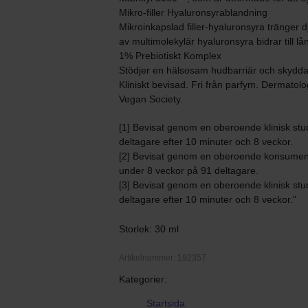
Mikro-filler Hyaluronsyrablandning
Mikroinkapslad filler-hyaluronsyra tränger djupt
av multimolekylär hyaluronsyra bidrar till l
1% Prebiotiskt Komplex
Stödjer en hälsosam hudbarriär och skyddar
Kliniskt bevisad. Fri från parfym. Dermatol
Vegan Society.
[1] Bevisat genom en oberoende klinisk stu
deltagare efter 10 minuter och 8 veckor.
[2] Bevisat genom en oberoende konsumen
under 8 veckor på 91 deltagare.
[3] Bevisat genom en oberoende klinisk stu
deltagare efter 10 minuter och 8 veckor."
Storlek: 30 ml
Artikelnummer: 192357
Kategorier:
Startsida