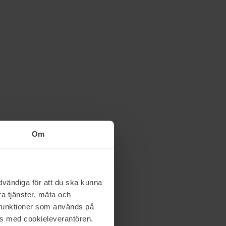
Om
vändiga för att du ska kunna
a tjänster, mäta och
a funktioner som används på
as med cookieleverantören.