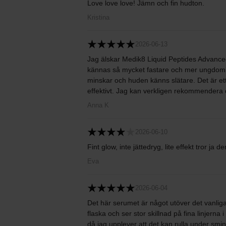
Love love love! Jämn och fin hudton.
Kristina
2026-06-13
Jag älskar Medik8 Liquid Peptides Advanced
kännas så mycket fastare och mer ungdomlig.
minskar och huden känns slätare. Det är et
effektivt. Jag kan verkligen rekommendera d
Anna K
2026-06-10
Fint glow, inte jättedryg, lite effekt tror ja de
Eva
2026-06-04
Det här serumet är något utöver det vanlig
flaska och ser stor skillnad på fina linjern
då jag upplever att det kan rulla under smi