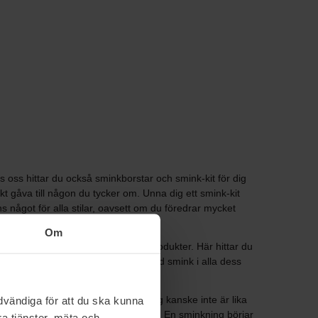
 oss hittar du också sminkborstar och smink-kit för dig
t gåva till någon du tycker om. Unna dig ett smink-kit
s något för alla stilar, oavsett om du föredrar mycket
Om
åra nyheter för att upptäcka nya produkter. Här hittar du
 du möjlighet att experimentera med smink i alla dess
mer till smink. Vad som är hett idag kanske inte är lika
vändiga för att du ska kunna
n tillföra något extra till din look. En sminkning börjar
a tjänster, mäta och