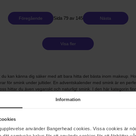
Sida 79 av 145
Föregående
Nästa
Visa fler
tt du kan känna dig säker med att bara hitta det bästa inom makeup. Hos
rar för smink under jultider. En adventskalender med smink är en perfek
ss hittar du även veganskt och naturligt smink. I den här kategorin finn
handla smink online.
Information
ch unika personlighet. Fyll sminkväskan med dina favoriter eller prova v
a och mycket mer. Smink till vardag och fest Hos oss på Bangerhead har
cookies
nder är något som förändras med tiden och så är också fallet när det kom
ngupplevelse använder Bangerhead cookies. Vissa cookies är nöd
u känner dig bekväm i och addera en eller två trendiga produkter som ka
itt samtycke krävs för att använda cookies för att förbättra vår