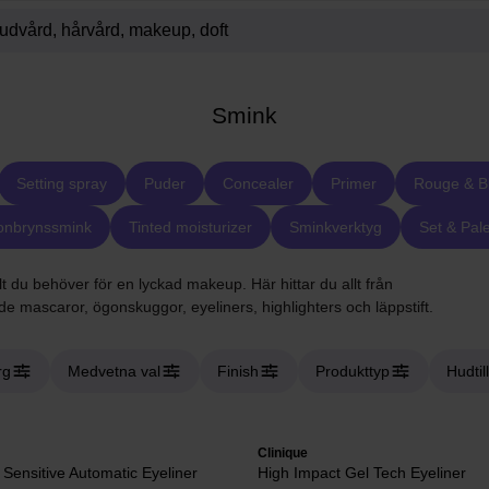
Smink
Setting spray
Puder
Concealer
Primer
Rouge & B
nbrynssmink
Tinted moisturizer
Sminkverktyg
Set & Pale
t du behöver för en lyckad makeup. Här hittar du allt från
nde mascaror, ögonskuggor, eyeliners, highlighters och läppstift.
rg
Medvetna val
Finish
Produkttyp
Hudtil
Clinique
 Sensitive Automatic Eyeliner
High Impact Gel Tech Eyeliner