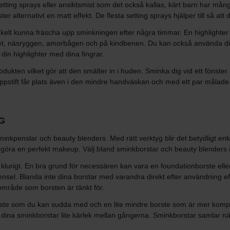
tting sprays eller ansiktsmist som det också kallas, kärt barn har många
r alternativt en matt effekt. De flesta setting sprays hjälper till så att
nkelt kunna fräscha upp sminkningen efter några timmar. En highlighter 
iktet, näsryggen, amorbågen och på kindbenen. Du kan också använda 
din highlighter med dina fingrar.
kten vilket gör att den smälter in i huden. Sminka dig vid ett fönster el
ppstift får plats även i den mindre handväskan och med ett par målade 
G
minkpenslar och beauty blenders. Med rätt verktyg blir det betydligt enk
göra en perfekt makeup. Välj bland sminkborstar och beauty blenders i o
 klurigt. En bra grund för necessären kan vara en foundationborste ell
el. Blanda inte dina borstar med varandra direkt efter användning eft
sområde som borsten är tänkt för.
te som du kan sudda med och en lite mindre borste som är mer kompak
e dina sminkborstar lite kärlek mellan gångerna. Sminkborstar samlar n