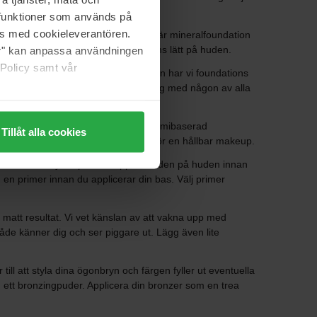
a funktioner som används på
as med cookieleverantören.
re finish. Föredrar du en lättare bas är mineralfoundation
år du en naturlig bas som också känns lätt på huden.
jer" kan anpassa användningen
 Policy samt vår
kande foundations? I den här kategorin har vi foundations
a kinder en fräsch och strålande färg med någon av alla
 en stor, liten, traditionell eller gummibaserad
Tillåt alla cookies
vi gärna med oss av våra bästa tips för en hållbar makeup.
 sheet mask i kylskåpet och applicera den på huden innan
en primer innan du applicerar din bas. Välj primer
 matt resultat. Vi vet känslan av att vakna upp med
de känner dig och ser piggare ut. Lägg även lite
ll att styla dina ögonbryn och färgen fyller ut eventuella
 ett bronzingpuder. Applicera din bronzer som en trea