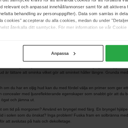
med relevant och anpassat innehåll/annonser samt för att aktiver
nefatta behandling av personuppgifter). Data som samlas in del
erar ditt smink. Det gör att sminket håller längre och att du får en fina
ch varmt, eller om du vill låta huden andas. Med en mineralfoundation f
alla cookies" accepterar du alla cookies, medan du under "Detal
elst återkalla ditt samtycke. För mer information se vår Cookie
eralsmink för att få sminket att smälta in i huden. Tycker du om heltäc
r hittar du också transparenta, medium- och heltäckande puder. Ge din
nsar? Vi har mascaror för alla behov och önskemål. Oavsett om du föredrar
Anpassa
r just dig. Våra bästa tips för en hållbar makeup På Bangerhead delar 
ra huden några dagar innan för att få fram ditt naturliga glow. Lägg en
är lättare att sminka vilket gör att sminket håller längre. Grunda med 
h om du har en oljig hud kan du med fördel välja en primer som ger ett
en concealer med ljusreflekterande egenskaper som snabbt gör att du bå
 ögat och jämna ut.
nt om tid på morgonen? Använd en bryngel med färg. En bryngel hjälper ti
 tid i solen som du önskat? Inga problem! Fuska fram en solbränna med
ör att avslutas på hals och dekolletage.