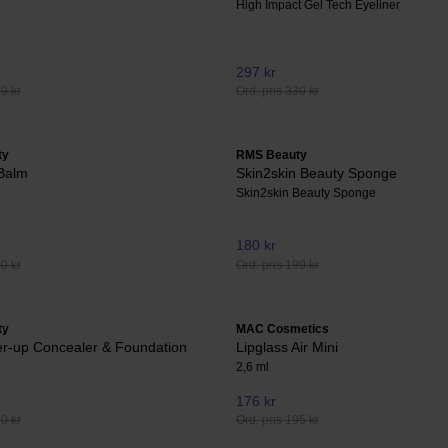
High Impact Gel Tech Eyeliner
297 kr
69 kr
Ord. pris 330 kr
ty
RMS Beauty
 Balm
Skin2skin Beauty Sponge
Skin2skin Beauty Sponge
180 kr
30 kr
Ord. pris 199 kr
ty
MAC Cosmetics
er-up Concealer & Foundation
Lipglass Air Mini
2,6 ml
176 kr
90 kr
Ord. pris 195 kr