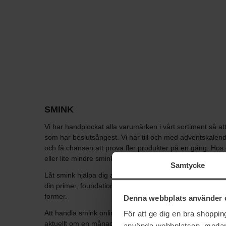
SMINK
Vi har handplockat alla varumärken i vårt sortiment så a
som har beslutsångest. Vi har till och med adventskalend
och få chansen att prova fler produkter på en gång. Hos o
eller lite mindre smink så har du kommit helt rätt för att 
Samtycke
Låt smink hjälpa dig att framhäva dina fantastiska drag o
din primer, foundation, concealer, puder, rouge, mascar
former.
Denna webbplats använder 
Att handla smink online är både praktiskt och lyxigt. Tre
För att ge dig en bra shoppi
aktuellt om en månad. Satsa därför på en sminkning som d
använda webbplatsen, medan d