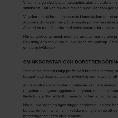
Vi kan inte ge våra bästa makeuptips utan att prata om se
sminkrutin. Här kan du välja mellan produkter som ger lyste
Vi tycker om att ha en ansiktsmist i handväskan för att e
Applicera din highlighter på de högsta punkterna i ans
Använd en tunn fjäderformad sminkborste eller applicera 
När du applicerar smink med fingrarna värmer du upp produ
Belysning är A och O när du ska lägga din makeup. Ett lä
en festlig kvällslook.
SMINKBORSTAR OCH BORSTRENGÖRIN
Sminka dig som ett riktigt proffs med bra sminkborstar, s
Bangerhead hittar du alla sminkverktyg som krävs för att 
Att välja vilka sminkborstar du behöver kan vara aningen
rougeborste, ögonskuggsborste, brynborste och en läppens
flesta borstar har ett tydligt namn för vilken användning
När du ska lägga en ögonskugga behöver du en stor bors
borstar du kan ha i din sminkväska men g löm inte att g
borstrengöring i flera olika modeller.