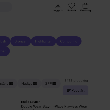
Logga in
Favorit
Varukorg
lush
Bronzer
Highlighter
Contouring
tter
3473 produkter
lstånd
Hudtyp
SPF
Populärt
Estée Lauder
Double Wear Stay-In-Place Flawless Wear