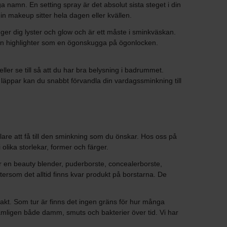
 namn. En setting spray är det absolut sista steget i din
 din makeup sitter hela dagen eller kvällen.
ger dig lyster och glow och är ett måste i sminkväskan.
din highlighter som en ögonskugga på ögonlocken.
ler se till så att du har bra belysning i badrummet.
läppar kan du snabbt förvandla din vardagssminkning till
lare att få till den sminkning som du önskar. Hos oss på
lika storlekar, former och färger.
er en beauty blender, puderborste, concealerborste,
ersom det alltid finns kvar produkt på borstarna. De
t. Som tur är finns det ingen gräns för hur många
ämligen både damm, smuts och bakterier över tid. Vi har