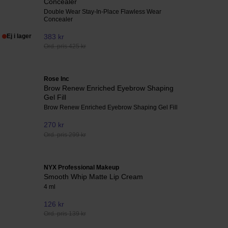
Concealer
Double Wear Stay-In-Place Flawless Wear
Concealer
Ej i lager
383 kr
Ord. pris 425 kr
Rose Inc
Brow Renew Enriched Eyebrow Shaping
Gel Fill
Brow Renew Enriched Eyebrow Shaping Gel Fill
270 kr
Ord. pris 299 kr
NYX Professional Makeup
Smooth Whip Matte Lip Cream
4 ml
126 kr
Ord. pris 139 kr