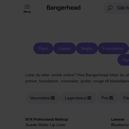
Meny
Ögon
Läppar
Naglar
Foundation
Ögo
Letar du efter smink online? Hos Bangerhead hittar du all
primer, foundation, concealer, puder, rouge till bästsälja
Varumärke
Lagerstatus
Pris
Fä
NYX Professional Makeup
Lumene
Suede Matte Lip Liner
Blueberry