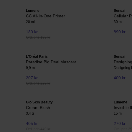
Lumene
Sensai
CC All-In-One Primer
Cellular 
20 ml
30 ml
180 kr
890 kr
Ord. pris 199 kr
L'Oréal Paris
Sensai
Paradise Big Deal Mascara
Designing 
9,9 ml
Designing L
207 kr
400 kr
Ord. pris 229 kr
Glo Skin Beauty
Lumene
Cream Blush
Invisible 
3.4 g
15 ml
405 kr
270 kr
Ord. pris 449 kr
Ord. pris 2