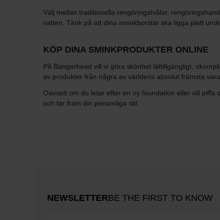
Välj mellan traditionella rengöringstvålar, rengöringsha
vatten. Tänk på att dina sminkborstar ska ligga platt under
KÖP DINA SMINKPRODUKTER ONLINE
På Bangerhead vill vi göra skönhet lättillgängligt, okompli
av produkter från några av världens absolut främsta varu
Oavsett om du letar efter en ny foundation eller vill pi
och tar fram din personliga stil.
NEWSLETTER
BE THE FIRST TO KNOW