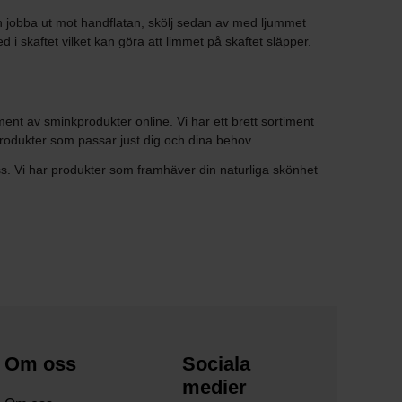
ch jobba ut mot handflatan, skölj sedan av med ljummet
d i skaftet vilket kan göra att limmet på skaftet släpper.
iment av sminkprodukter online. Vi har ett brett sortiment
produkter som passar just dig och dina behov.
ss. Vi har produkter som framhäver din naturliga skönhet
Om oss
Sociala
medier