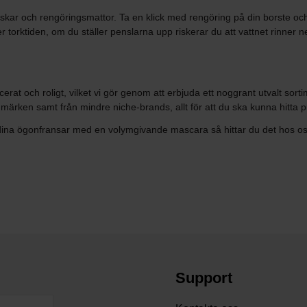
ndskar och rengöringsmattor. Ta en klick med rengöring på din borste o
 torktiden, om du ställer penslarna upp riskerar du att vattnet rinner ne
cerat och roligt, vilket vi gör genom att erbjuda ett noggrant utvalt sort
märken samt från mindre niche-brands, allt för att du ska kunna hitta 
ffa dina ögonfransar med en volymgivande mascara så hittar du det hos o
Support