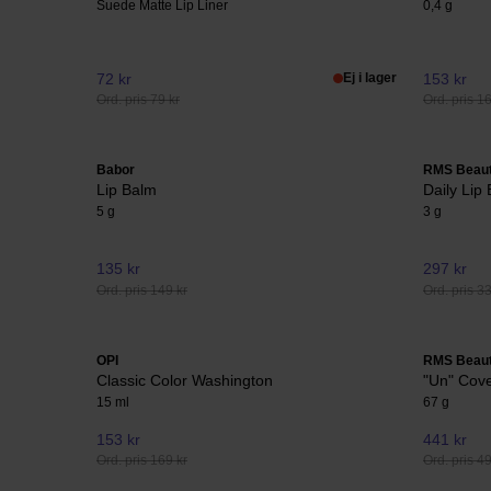
Suede Matte Lip Liner
0,4 g
72 kr
Ej i lager
153 kr
Ord. pris 79 kr
Ord. pris 1
Babor
RMS Beau
Lip Balm
Daily Lip
5 g
3 g
135 kr
297 kr
Ord. pris 149 kr
Ord. pris 3
OPI
RMS Beau
Classic Color Washington
"Un" Cov
15 ml
67 g
153 kr
441 kr
Ord. pris 169 kr
Ord. pris 4