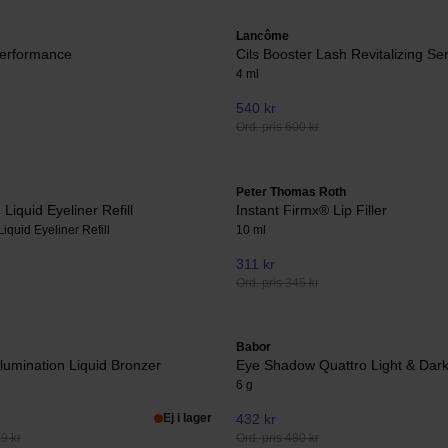
Lancôme
Performance
Cils Booster Lash Revitalizing S
4 ml
540 kr
Ord. pris 600 kr
Peter Thomas Roth
Liquid Eyeliner Refill
Instant Firmx® Lip Filler
iquid Eyeliner Refill
10 ml
311 kr
Ord. pris 345 kr
Babor
Illumination Liquid Bronzer
Eye Shadow Quattro Light & Dar
6 g
Ej i lager
432 kr
99 kr
Ord. pris 480 kr