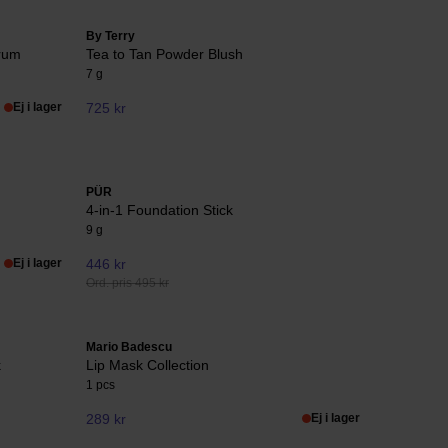
By Terry
erum
Tea to Tan Powder Blush
7 g
Ej i lager
725 kr
PÜR
4-in-1 Foundation Stick
9 g
Ej i lager
446 kr
Ord. pris 495 kr
Mario Badescu
k
Lip Mask Collection
1 pcs
289 kr
Ej i lager