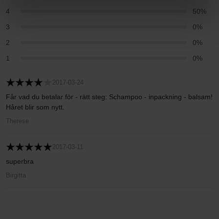
4
50%
3
0%
2
0%
1
0%
2017-03-24
Får vad du betalar för - rätt steg: Schampoo - inpackning - balsam!
Håret blir som nytt.
Therese
2017-03-11
superbra
Birgitta