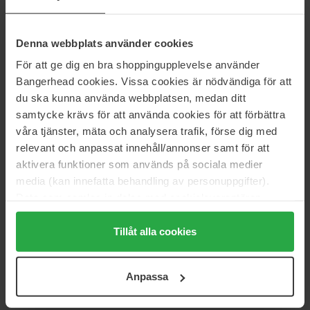
Artikelnummer: 108150
Kategorier:
Denna webbplats använder cookies
Startsida
För att ge dig en bra shoppingupplevelse använder
Hårvård
Bangerhead cookies. Vissa cookies är nödvändiga för att
Schampo & Balsam
du ska kunna använda webbplatsen, medan ditt
Schampo
SP Repair Shampoo
samtycke krävs för att använda cookies för att förbättra
våra tjänster, mäta och analysera trafik, förse dig med
relevant och anpassat innehåll/annonser samt för att
aktivera funktioner som används på sociala medier
Recensioner (4)
Frågor & svar (0)
media (kan innefatta behandling av personuppgifter).
Data som samlas in delas med cookieleverantören.
4.5
Genom att trycka på "Tillåt alla cookies" accepterar du
alla cookies, medan du under "Detaljer" kan anpassa
Tillåt alla cookies
användningen av cookies. Du kan när som helst återkalla
ditt samtycke. För mer information se vår Cookie Policy
Baserat på 4 recensioner
Anpassa
samt vår Integritetspolicy.
5
50%