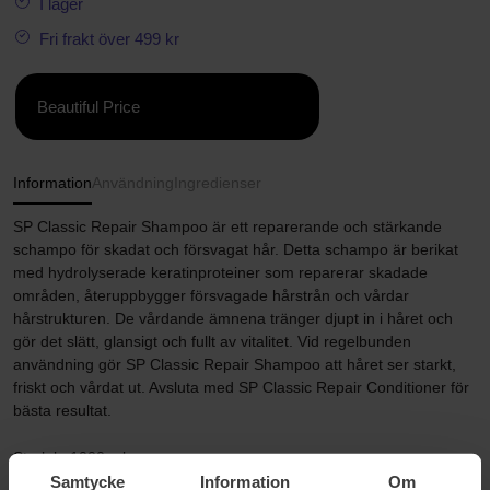
I lager
Fri frakt över 499 kr
Beautiful Price
Information
Användning
Ingredienser
SP Classic Repair Shampoo är ett reparerande och stärkande
schampo för skadat och försvagat hår. Detta schampo är berikat
med hydrolyserade keratinproteiner som reparerar skadade
områden, återuppbygger försvagade hårstrån och vårdar
hårstrukturen. De vårdande ämnena tränger djupt in i håret och
gör det slätt, glansigt och fullt av vitalitet. Vid regelbunden
användning gör SP Classic Repair Shampoo att håret ser starkt,
friskt och vårdat ut. Avsluta med SP Classic Repair Conditioner för
bästa resultat.
Storlek: 1000 ml
Samtycke
Information
Om