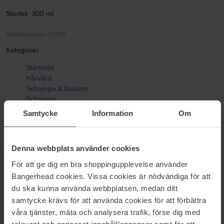
Storlek: 300 ml
Artikelnummer: 52650
Kategorier:
Startsida
Hårvård
Schampo & Balsam
Schampo
INVIGO Blonde Recharge Shampoo
Samtycke
Information
Om
Denna webbplats använder cookies
Recensioner (10)
Frågor & svar (0)
För att ge dig en bra shoppingupplevelse använder
Bangerhead cookies. Vissa cookies är nödvändiga för att
4.4
du ska kunna använda webbplatsen, medan ditt
samtycke krävs för att använda cookies för att förbättra
våra tjänster, mäta och analysera trafik, förse dig med
relevant och anpassat innehåll/annonser samt för att