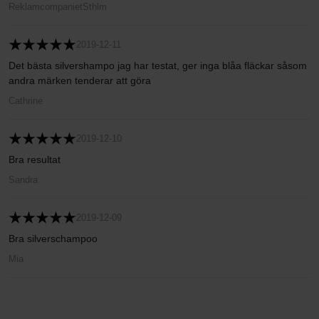
ReklamcompanietSthlm
2019-12-11
Det bästa silvershampo jag har testat, ger inga blåa fläckar såsom
andra märken tenderar att göra
Cathrine
2019-12-10
Bra resultat
Sandra
2019-12-09
Bra silverschampoo
Mia