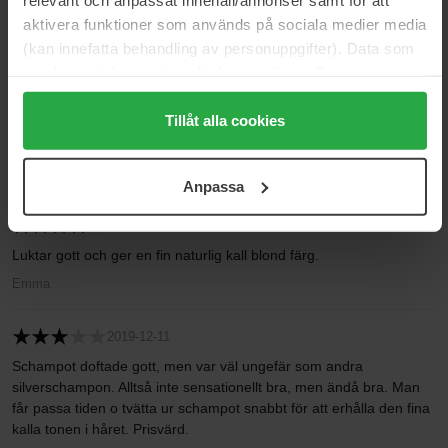
Baserat på 10 recensioner
aktivera funktioner som används på sociala medier media
(kan innefatta behandling av personuppgifter). Data som
5
60%
samlas in delas med cookieleverantören. Genom att
4
20%
trycka på "Tillåt alla cookies" accepterar du alla cookies,
3
20%
medan du under "Detaljer" kan anpassa användningen av
Tillåt alla cookies
cookies. Du kan när som helst återkalla ditt samtycke.
2
0%
För mer information se vår Cookie Policy samt vår
1
0%
Anpassa
Integritetspolicy.
2019-12-11
Luktar gott och ger en fin naturlig kall blond färg.
Emma
2019-12-11
Schampot doftade gott, men var väl ungefär som andra
silverschampon. Alltså inte sensationellt bra, men ändå bra. Man
får passa tiden o tvätta ur schampot snabbt för att erhålla den fina
kalla tonen i håret. Prisvärd.