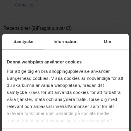
Cover Up
Recensioner (9)
Frågor & svar (0)
Samtycke
Information
Om
3.9
Denna webbplats använder cookies
För att ge dig en bra shoppingupplevelse använder
Baserat på 9 recensioner
Bangerhead cookies. Vissa cookies är nödvändiga för att
du ska kunna använda webbplatsen, medan ditt
5
56%
samtycke krävs för att använda cookies för att förbättra
4
22%
våra tjänster, mäta och analysera trafik, förse dig med
3
0%
relevant och anpassat innehåll/annonser samt för att
aktivera funktioner som används på sociala medier
2
0%
media (kan innefatta behandling av personuppgifter).
1
22%
Data som samlas in delas med cookieleverantören.