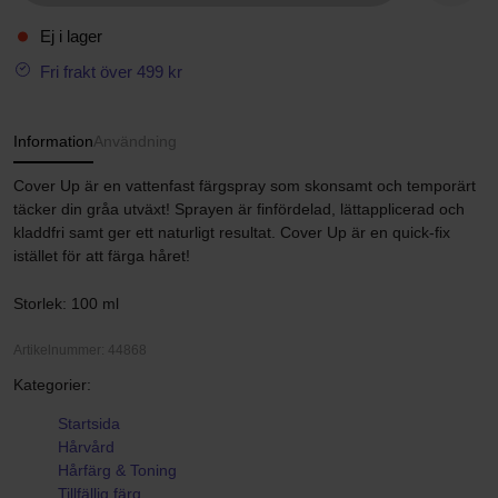
Ej i lager
Fri frakt över 499 kr
Information
Användning
Cover Up är en vattenfast färgspray som skonsamt och temporärt
täcker din gråa utväxt! Sprayen är finfördelad, lättapplicerad och
kladdfri samt ger ett naturligt resultat. Cover Up är en quick-fix
istället för att färga håret!
Storlek: 100 ml
Artikelnummer: 44868
Kategorier:
Startsida
Hårvård
Hårfärg & Toning
Tillfällig färg