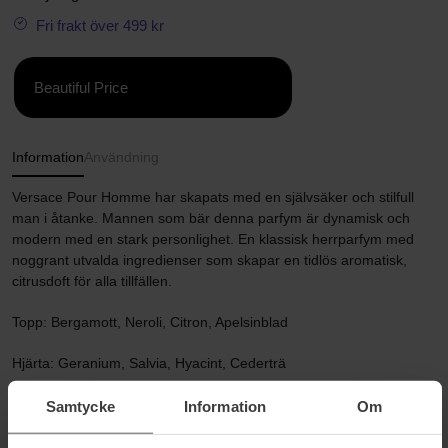
Fri frakt över 499 kr
Beautiful Price
Information
Användning
Versace Pour Homme har skapats med en självsäker och stilfull
man i åtanke. Mannen som bär denna parfym är dynamisk och
modern med en stark personlighet. En klassisk herrparfym med
noggrant utvalda ingredienser som skapar en tidlös aromatisk,
citrusdoft för alla tillfällen.
Topp: Bergamott, Neroli, Citron, Apelsinblad
Hjärta: Geranium, Salvia, Hyacint, Cederträ
Bas: Amber, Oud, Mysk, Tonkabön
Samtycke
Information
Om
Storlek: 100 ml