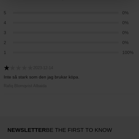
5
0%
4
0%
3
0%
2
0%
1
100%
2023-12-14
Inte så stark som den jag brukar köpa.
Rafiq Blomqvist Albaida
NEWSLETTER
BE THE FIRST TO KNOW