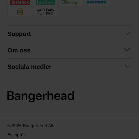
Support
Kontakta oss
Om oss
Frågor och svar
Om oss
Köpvillkor
Sociala medier
Samarbeta med oss
Returer & ångrat köp
Facebook
Hållbarhet och miljö
Integritetspolicy
Instagram
Våra varumärken
LinkedIn
Våra fraktalternativ
Boka tid på Bangerhead studio
© 2026 Bangerhead AB
Byt språk