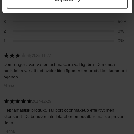
Integritetspolicy.
5
50%
4
0%
3
50%
2
0%
1
0%
2025-11-27
Den rengör även vattenfast mascara väldigt bra. Den enda
nackdelen var att det svider lite i ögonen om produkten kommer i
ögonen.
Minna
2017-12-29
Helt fantastisk produkt. Tar bort ögonmakeup effektivt men
skonsamt. Du behöver inte leta efter en ersättare när du provar
detta
Henna