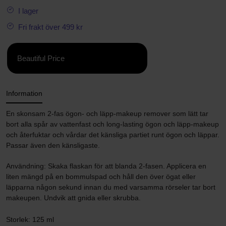
I lager
Fri frakt över 499 kr
Beautiful Price
Information
En skonsam 2-fas ögon- och läpp-makeup remover som lätt tar
bort alla spår av vattenfast och long-lasting ögon och läpp-makeup
och återfuktar och vårdar det känsliga partiet runt ögon och läppar.
Passar även den känsligaste.
Användning: Skaka flaskan för att blanda 2-fasen. Applicera en
liten mängd på en bommulspad och håll den över ögat eller
läpparna någon sekund innan du med varsamma rörseler tar bort
makeupen. Undvik att gnida eller skrubba.
Storlek: 125 ml