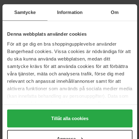
Artikelnummer: 40290
Samtycke
Information
Om
Kategorier:
Startsida
Denna webbplats använder cookies
Hudvård
Ansiktsvård
För att ge dig en bra shoppingupplevelse använder
Sminkborttagning
Bangerhead cookies. Vissa cookies är nödvändiga för att
The Skincare
du ska kunna använda webbplatsen, medan ditt
samtycke krävs för att använda cookies för att förbättra
våra tjänster, mäta och analysera trafik, förse dig med
Recensioner (2)
Frågor & svar (0)
relevant och anpassat innehåll/annonser samt för att
aktivera funktioner som används på sociala medier media
(kan innefatta behandling av personuppgifter). Data som
4
samlas in delas med cookieleverantören. Genom att
trycka på "Tillåt alla cookies" accepterar du alla cookies,
medan du under "Detaljer" kan anpassa användningen av
Tillåt alla cookies
cookies. Du kan när som helst återkalla ditt samtycke.
Baserat på 2 recensioner
För mer information se vår Cookie Policy samt vår
Anpassa