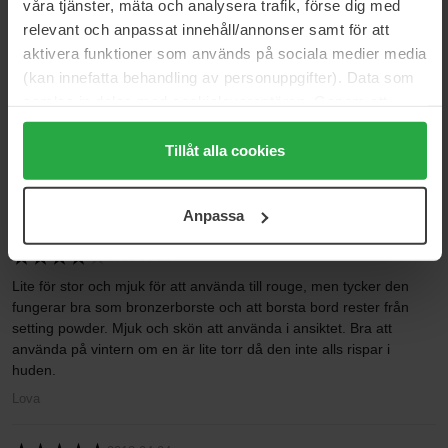
våra tjänster, mäta och analysera trafik, förse dig med
3
0%
relevant och anpassat innehåll/annonser samt för att
2
0%
aktivera funktioner som används på sociala medier media
1
0%
(kan innefatta behandling av personuppgifter). Data som
samlas in delas med cookieleverantören. Genom att
trycka på "Tillåt alla cookies" accepterar du alla cookies,
2022-01-19
medan du under "Detaljer" kan anpassa användningen av
Tillåt alla cookies
Så skön borste med jättebra kvalitet trots det låga priset. Andra
cookies. Du kan när som helst återkalla ditt samtycke.
gången jag köper den!
För mer information se vår Cookie Policy samt vår
Maja
Anpassa
Integritetspolicy.
2018-05-28
Lite för stor och mjuk för att använda till rouge, men tycker den
fungerar bra som bronzerborste och att borsta bord rester från
setting powder. Mjuk och skön att använda i ansiktet. Bra att
använda på vintern om en är lite torr då den inte alls rispar i
huden.
Lova