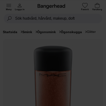
Meny
Logga in
Favorit
Varukorg
Glitter
Startsida
Smink
Ögonsmink
Ögonskugga