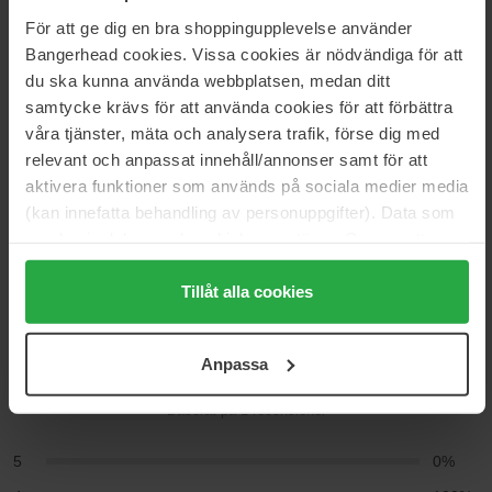
Kategorier:
För att ge dig en bra shoppingupplevelse använder
Bangerhead cookies. Vissa cookies är nödvändiga för att
Startsida
du ska kunna använda webbplatsen, medan ditt
Smink
samtycke krävs för att använda cookies för att förbättra
Ögonsmink
våra tjänster, mäta och analysera trafik, förse dig med
Ögonskugga
Glitter
relevant och anpassat innehåll/annonser samt för att
aktivera funktioner som används på sociala medier media
(kan innefatta behandling av personuppgifter). Data som
samlas in delas med cookieleverantören. Genom att
Recensioner (1)
Frågor & svar (0)
trycka på "Tillåt alla cookies" accepterar du alla cookies,
medan du under "Detaljer" kan anpassa användningen av
Tillåt alla cookies
cookies. Du kan när som helst återkalla ditt samtycke.
4
För mer information se vår Cookie Policy samt vår
Anpassa
Integritetspolicy.
Baserat på 1 recensioner
5
0%