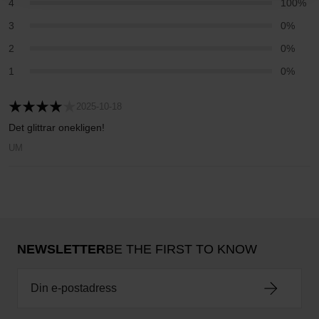
4
100%
3
0%
2
0%
1
0%
2025-10-18
Det glittrar onekligen!
UM
NEWSLETTER
BE THE FIRST TO KNOW