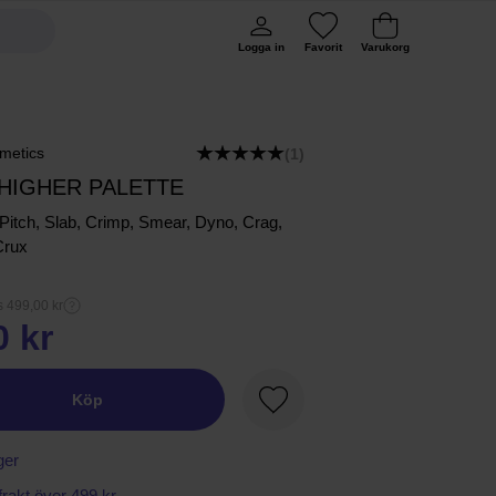
Logga in
Favorit
Varukorg
metics
(1)
 HIGHER PALETTE
 Pitch, Slab, Crimp, Smear, Dyno, Crag,
Crux
s 499,00 kr
0 kr
Köp
Favorit
ger
 frakt över 499 kr