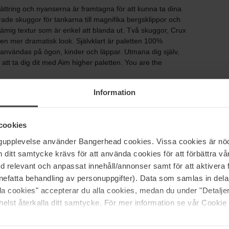
lättring och nyanserna är framtagna för att kunna ta dina
rade skuggor för tankarna till magnifika bergsklippor och
mig textur som är enkel att blanda ut. Två skuggor, Crux
en mer dramatisk look. Självklart är paletten 100%
 användas på ögon, kinder och läppar. Utmana dig själv,
 att ta dig dit med Aim higher paletten. You are the
Information
cookies
ngupplevelse använder Bangerhead cookies. Vissa cookies är nöd
itt samtycke krävs för att använda cookies för att förbättra vår
med relevant och anpassat innehåll/annonser samt för att aktiver
nefatta behandling av personuppgifter). Data som samlas in del
alla cookies" accepterar du alla cookies, medan du under "Detal
elst återkalla ditt samtycke. För mer information se vår Cookie