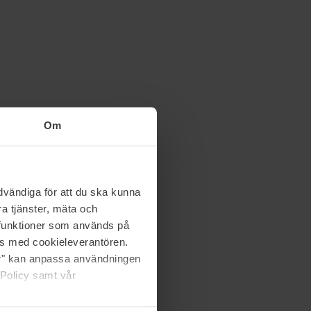
Om
vändiga för att du ska kunna
a tjänster, mäta och
a funktioner som används på
as med cookieleverantören.
jer" kan anpassa användningen
 Policy samt vår