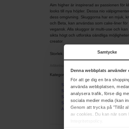
Aim higher är inspirerad av passionen för k
looks till nya höjder. Dessa nio välpigmente
dess omgivning. Skuggorna har en mjuk, krä
och Beta, kan användas som cake-liner för 
vegansk. Alla skuggor är multi-use och kan
sikta högt och utforska oändliga möjligheter
creator.
Samtycke
Storlek: 9 g
Artikelnummer: 115203
Denna webbplats använder 
Kategorier:
För att ge dig en bra shoppi
Startsida
använda webbplatsen, medan d
Smink
analysera trafik, förse dig 
Smink Set & Paletter
sociala medier media (kan in
Sminkpaletter
Genom att trycka på "Tillåt 
Aim Higher Palette
av cookies. Du kan när som h
Integritetspolicy.