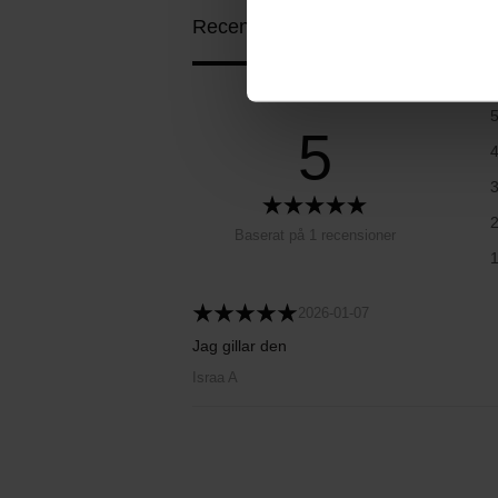
Recensioner (1)
Frågor & svar (0)
5
Baserat på 1 recensioner
2026-01-07
Jag gillar den
Israa A