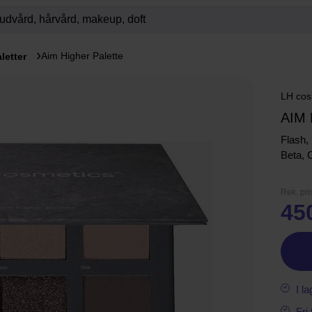
Aim Higher Palette
letter
LH cos
AIM
Flash,
Beta, 
Rek. pri
45
I la
Fri