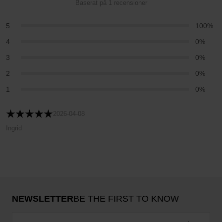
Baserat på 1 recensioner
5
100%
4
0%
3
0%
2
0%
1
0%
2026-04-08
Ingrid
NEWSLETTER
BE THE FIRST TO KNOW