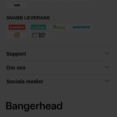
SNABB LEVERANS
Support
Kontakta oss
Om oss
Frågor och svar
Om oss
Köpvillkor
Sociala medier
Samarbeta med oss
Returer & ångrat köp
Facebook
Hållbarhet och miljö
Integritetspolicy
Instagram
Våra varumärken
LinkedIn
Våra fraktalternativ
Boka tid på Bangerhead studio