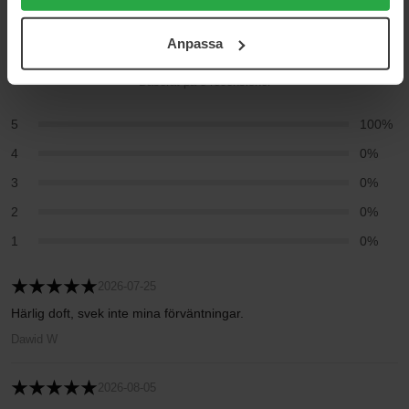
cookies. Du kan när som helst återkalla ditt samtycke.
5
För mer information se vår Cookie Policy samt vår
Anpassa
Integritetspolicy.
Baserat på 3 recensioner
5
100%
4
0%
3
0%
2
0%
1
0%
2026-07-25
Härlig doft, svek inte mina förväntningar.
Dawid W
2026-08-05