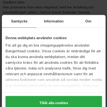
Gaultiers arkiv.
Han provocerar fram dess magnitud, med bar bröstkorg och
lavendelfärgad i aktern, med en bravur badande i bensoe.
En begränsad upplaga med en kvarhållande doft som gör denna
Samtycke
Information
Om
nya våg legendarisk.
Storlek: 75 ml
Denna webbplats använder cookies
Artikelnummer: 196313
För att ge dig en bra shoppingupplevelse använder
Kategorier:
Bangerhead cookies. Vissa cookies är nödvändiga för att
du ska kunna använda webbplatsen, medan ditt
Startsida
samtycke krävs för att använda cookies för att förbättra
Parfym
våra tjänster, mäta och analysera trafik, förse dig med
Herrparfym
Le Male In Blue
relevant och anpassat innehåll/annonser samt för att
aktivera funktioner som används på sociala medier media
(kan innefatta behandling av personuppgifter). Data som
samlas in delas med cookieleverantören. Genom att
Recensioner (3)
Frågor & svar (0)
trycka på "Tillåt alla cookies" accepterar du alla cookies,
medan du under "Detaljer" kan anpassa användningen av
Tillåt alla cookies