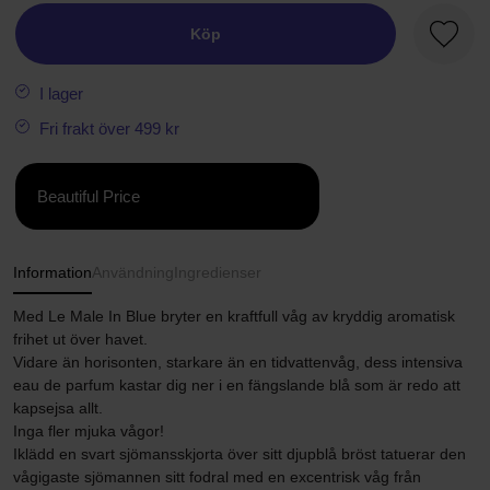
Köp
Favori
I lager
Fri frakt över 499 kr
Beautiful Price
Information
Användning
Ingredienser
Med Le Male In Blue bryter en kraftfull våg av kryddig aromatisk
frihet ut över havet.
Vidare än horisonten, starkare än en tidvattenvåg, dess intensiva
eau de parfum kastar dig ner i en fängslande blå som är redo att
kapsejsa allt.
Inga fler mjuka vågor!
Iklädd en svart sjömansskjorta över sitt djupblå bröst tatuerar den
vågigaste sjömannen sitt fodral med en excentrisk våg från