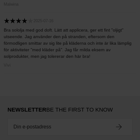
Malwina
2025-07-16
Bra sololja med god doft. Lätt att applicera, ger ett fint "oljigt"
utseende. Jag använder den på stranden, eftersom den
förmodligen smittar av sig lite på kläderna och inte är lika lämplig
för aktiviteter "med kläder på". Jag får milda eksem av
solprodukter, men jag tolererar den här bra!
Vivi
NEWSLETTER
BE THE FIRST TO KNOW