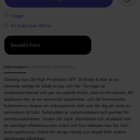
Favori
I lager
Fri frakt över 499 kr
Beautiful Price
Information
Användning
Ingredienser
Glowing Sun Oil High Protection SPF 30 Body & Hair är en
närande sololja för både kropp och hår. Torroljan är
snabbabsorberad och ger en satinlik finish, utan en fet känsla. Att
applicera den är en sensorisk upplevelse, och de harmoniska
fruktnoterna skapar en avkopplande doft som får dig att njuta av
semestern till fullo. Solskyddet är vattenresistent och perfekt för
utomhusaktiviteter. Huden blir mjuk, återfuktad och skyddad mot
de skadliga effekterna som solen och fria radikaler kan ha. Kan
även appliceras i håret för att ge näring och skydd från solens
uttorkande påverkan.