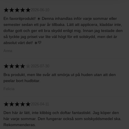
2026-06-10
En favoritprodukt! ☀️ Denna inhandlas inför varje sommar eller
semester sedan ett par år tillbaka. Lätt att applicera, kladdar inte,
doftar gott och ger ett bra skydd enligt mig. Innan jag testade den
så tyckte jag priset var lite väl högt för ett solskydd, men det är
absolut värt det! ☀️💛
Anna
2025-07-30
Bra produkt, men lite svår att smörja ut på huden utan att den
peelar bort hudbitar.
Felicia
2026-04-11
Den här är lätt, inte klibbig och doftar fantastiskt. Jag köper den
här varje sommar. Den fungerar också som solskyddsmedel ska.
Rekommenderas.