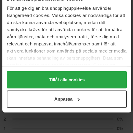
Solkräm till kroppen
För att ge dig en bra shoppingupplevelse använder
Glowing Sun Oil High Protection SPF30
Bangerhead cookies. Vissa cookies är nödvändiga för att
du ska kunna använda webbplatsen, medan ditt
samtycke krävs för att använda cookies för att förbättra
Recensioner (4)
Frågor & svar (0)
våra tjänster, mäta och analysera trafik, förse dig med
relevant och anpassat innehåll/annonser samt för att
aktivera funktioner som används på sociala medier media
4.5
(kan innefatta behandling av personuppgifter). Data som
samlas in delas med cookieleverantören. Genom att
trycka på "Tillåt alla cookies" accepterar du alla cookies,
Baserat på 4 recensioner
medan du under "Detaljer" kan anpassa användningen av
Tillåt alla cookies
cookies. Du kan när som helst återkalla ditt samtycke.
5
50%
För mer information se vår Cookie Policy samt vår
Anpassa
4
50%
Integritetspolicy.
3
0%
2
0%
1
0%