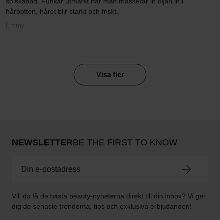
solskadad. Funkar utmärkt när man masserar in oljan in i
hårbotten, håret blir starkt och friskt.
Emmy
Visa fler
NEWSLETTER
BE THE FIRST TO KNOW
Vill du få de bästa beauty-nyheterna direkt till din inbox? Vi ger
dig de senaste trenderna, tips och exklusiva erbjudanden!