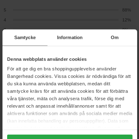
5
88%
4
12%
3
0%
Samtycke
Information
Om
2
0%
1
0%
Denna webbplats använder cookies
2024-10-27
För att ge dig en bra shoppingupplevelse använder
Använder den varje dag morgon och kväll Smörjer ansiktet Fin
Bangerhead cookies. Vissa cookies är nödvändiga för att
diskret doft Rekommenderas varmt
du ska kunna använda webbplatsen, medan ditt
Jenny Eriksson
samtycke krävs för att använda cookies för att förbättra
våra tjänster, mäta och analysera trafik, förse dig med
relevant och anpassat innehåll/annonser samt för att
2023-12-17
aktivera funktioner som används på sociala medier media
använder varje dag
(kan innefatta behandling av personuppgifter). Data som
Karolina Pokrasen
samlas in delas med cookieleverantören. Genom att
trycka på "Tillåt alla cookies" accepterar du alla cookies,