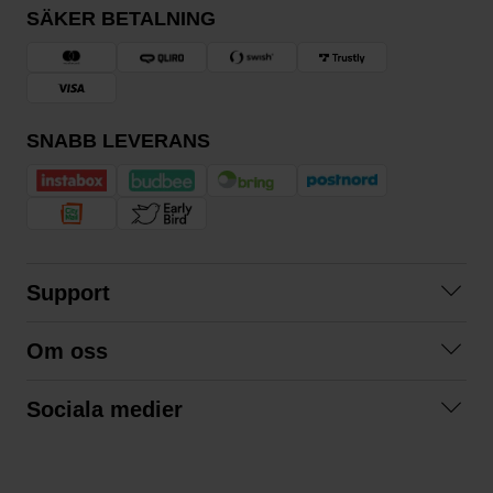
SÄKER BETALNING
SNABB LEVERANS
Support
Kontakta oss
Om oss
Frågor och svar
Om oss
Köpvillkor
Sociala medier
Samarbeta med oss
Returer & ångrat köp
Facebook
Hållbarhet och miljö
Integritetspolicy
Instagram
Våra varumärken