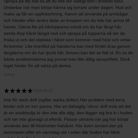
Spraya på lite håll så att du inte blir väldigt blöt i ansiktet bara.
Underbar när man börjar känna sig torrare under dagen. Hud och
make up får en uppfräschning. Kanon att använda på armbågar
och händer eller andra delar av kroppen om du inte har annat till
hands. Gärna lite på hårtopparna också om du har långt hår,
samla ihop håret längst ned och spraya på topparna så ser de
friska ut och det statiska i håret som kommer med höst och vinter
försvinner. Lite överflöd på händerna kan med fördel dras genom
längderna om du har tjockt hår. Annars kan det se fett ut. En av de
bästa ansiktsmisterna jag provat men liite dålig sprayeffekt. Dock
inget hinder för att satsa på denna.
Jenny
2018-09-22
Inte för stark doft (ogillar starka dofter) Har problem med torra
kinder och en torr panna. Har en behaglig 'citrus' doft trots att det
är en ansiktsolja är den inte alls oljig, den lägger sig bra in i huden
och ser inte glansigt ut efteråt. Passar utmärkt när jag har börjat
använda den till höst/vinter halvåret. Har även använt den på
sommaren efter en varmdag ute i solen där huden har blivit