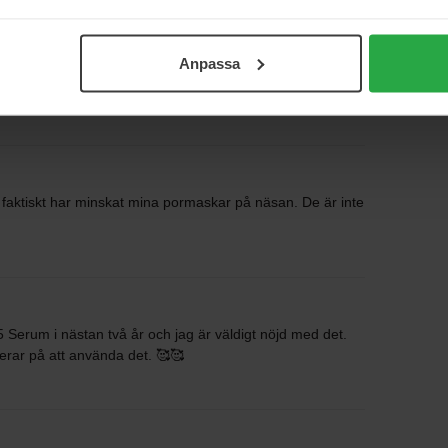
Anpassa
faktiskt har minskat mina pormaskar på näsan. De är inte
erum i nästan två år och jag är väldigt nöjd med det.
erar på att använda det. 🥰🥰