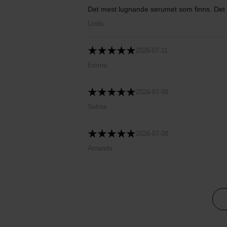
Det mest lugnande serumet som finns. Det 
Linda
2026-07-11
Emma
2026-07-08
Selma
2026-07-08
Amanda