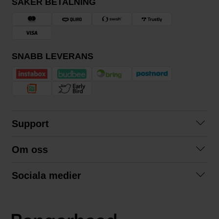
SÄKER BETALNING
SNABB LEVERANS
Support
Kontakta oss
Om oss
Frågor och svar
Om oss
Köpvillkor
Sociala medier
Samarbeta med oss
Returer & ångrat köp
Facebook
Hållbarhet och miljö
Integritetspolicy
Instagram
Våra varumärken