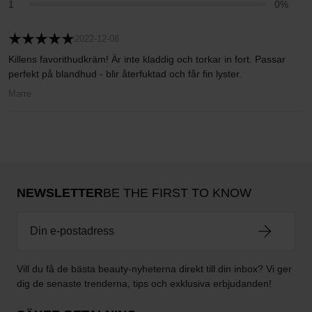
1
0%
2022-12-08
Killens favorithudkräm! Är inte kladdig och torkar in fort. Passar
perfekt på blandhud - blir återfuktad och får fin lyster.
Marre
NEWSLETTER
BE THE FIRST TO KNOW
Vill du få de bästa beauty-nyheterna direkt till din inbox? Vi ger
dig de senaste trenderna, tips och exklusiva erbjudanden!