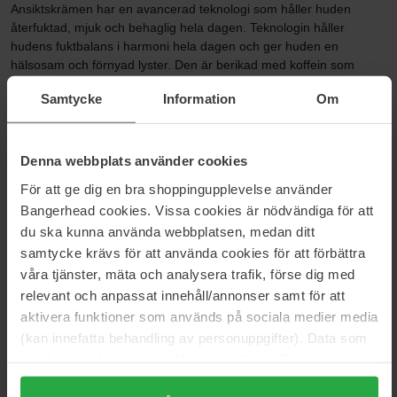
Ansiktskrämen har en avancerad teknologi som håller huden
återfuktad, mjuk och behaglig hela dagen. Teknologin håller
hudens fuktbalans i harmoni hela dagen och ger huden en
hälsosam och förnyad lyster. Den är berikad med koffein som
aktiverar hudens naturliga fuktighetsmekanism och fyller på
Samtycke
Information
Om
fuktreserverna. En dubbelt verksam återfuktande komplex som
binder fukten i huden och skapar en effektiv barriär mot uttorkning.
Clinique-hudvård för män.
Denna webbplats använder cookies
Dermatologiskt guidade lösningar.
För att ge dig en bra shoppingupplevelse använder
Allergitestad.
Bangerhead cookies. Vissa cookies är nödvändiga för att
100% parfymfri.
du ska kunna använda webbplatsen, medan ditt
Storlek: 50 ml
samtycke krävs för att använda cookies för att förbättra
våra tjänster, mäta och analysera trafik, förse dig med
Artikelnummer: 81376
relevant och anpassat innehåll/annonser samt för att
aktivera funktioner som används på sociala medier media
Kategorier:
(kan innefatta behandling av personuppgifter). Data som
Startsida
samlas in delas med cookieleverantören. Genom att
Hudvård
trycka på "Tillåt alla cookies" accepterar du alla cookies,
Ansiktsvård