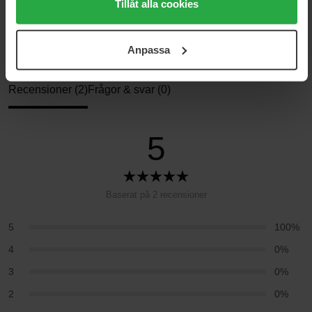
medan du under "Detaljer" kan anpassa användningen av
Tillåt alla cookies
Ansiktskräm
Dagkräm
cookies. Du kan när som helst återkalla ditt samtycke.
Maximum Hydrator For Men
För mer information se vår Cookie Policy samt vår
Anpassa
Integritetspolicy.
Recensioner (2)
Frågor & svar (0)
5
Baserat på 2 recensioner
5
100%
4
0%
3
0%
2
0%