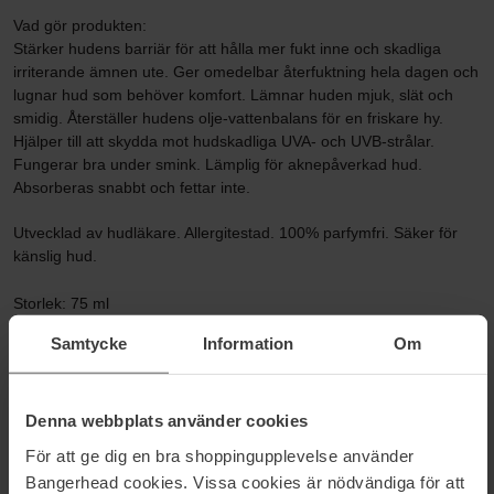
Vad gör produkten:
Stärker hudens barriär för att hålla mer fukt inne och skadliga
irriterande ämnen ute. Ger omedelbar återfuktning hela dagen och
lugnar hud som behöver komfort. Lämnar huden mjuk, slät och
smidig. Återställer hudens olje-vattenbalans för en friskare hy.
Hjälper till att skydda mot hudskadliga UVA- och UVB-strålar.
Fungerar bra under smink. Lämplig för aknepåverkad hud.
Absorberas snabbt och fettar inte.
Utvecklad av hudläkare. Allergitestad. 100% parfymfri. Säker för
känslig hud.
Storlek: 75 ml
Samtycke
Information
Om
Artikelnummer: 194408
Kategorier:
Denna webbplats använder cookies
Startsida
Hudvård
För att ge dig en bra shoppingupplevelse använder
Ansiktsvård
Bangerhead cookies. Vissa cookies är nödvändiga för att
Ansiktskräm