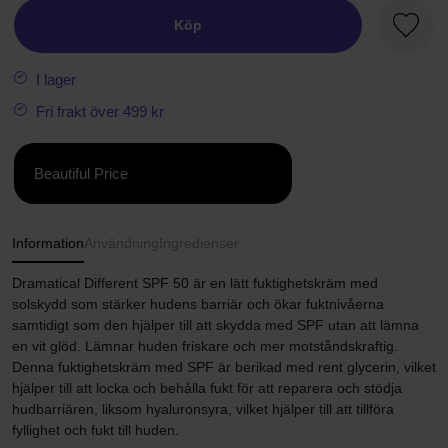
Köp
Favori
I lager
Fri frakt över 499 kr
Beautiful Price
Information
Användning
Ingredienser
Dramatical Different SPF 50 är en lätt fuktighetskräm med
solskydd som stärker hudens barriär och ökar fuktnivåerna
samtidigt som den hjälper till att skydda med SPF utan att lämna
en vit glöd. Lämnar huden friskare och mer motståndskraftig.
Denna fuktighetskräm med SPF är berikad med rent glycerin, vilket
hjälper till att locka och behålla fukt för att reparera och stödja
hudbarriären, liksom hyaluronsyra, vilket hjälper till att tillföra
fyllighet och fukt till huden.