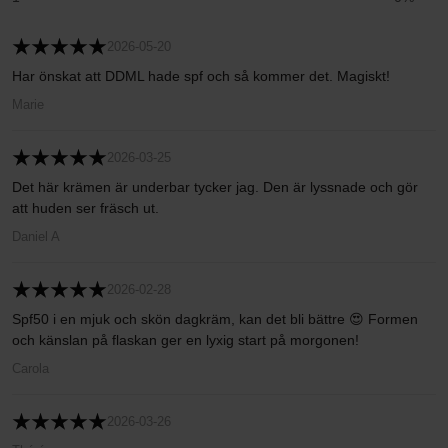
2026-05-20
Har önskat att DDML hade spf och så kommer det. Magiskt!
Marie
2026-03-25
Det här krämen är underbar tycker jag. Den är lyssnade och gör
att huden ser fräsch ut.
Daniel A
2026-02-28
Spf50 i en mjuk och skön dagkräm, kan det bli bättre 😍 Formen
och känslan på flaskan ger en lyxig start på morgonen!
Carola
2026-03-26