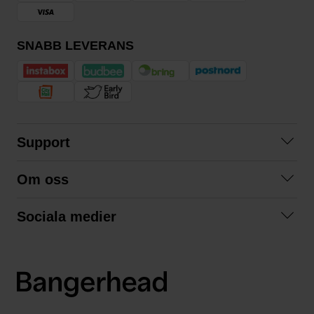
SNABB LEVERANS
Support
Kontakta oss
Om oss
Frågor och svar
Om oss
Köpvillkor
Sociala medier
Samarbeta med oss
Returer & ångrat köp
Facebook
Hållbarhet och miljö
Integritetspolicy
Instagram
Våra varumärken
LinkedIn
Våra fraktalternativ
Boka tid på Bangerhead studio