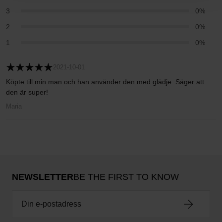
3
0%
2
0%
1
0%
2021-10-01
Köpte till min man och han använder den med glädje. Säger att
den är super!
Maria
NEWSLETTER
BE THE FIRST TO KNOW