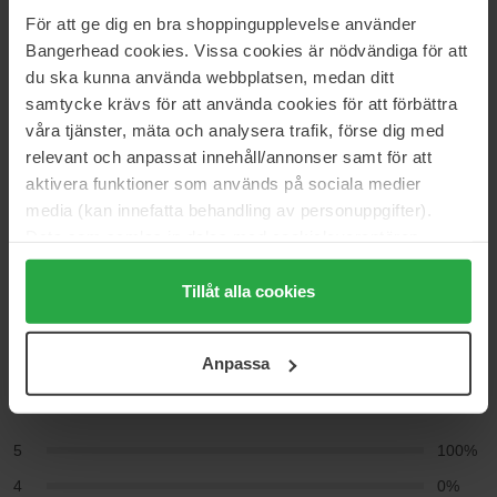
För att ge dig en bra shoppingupplevelse använder
Startsida
Bangerhead cookies. Vissa cookies är nödvändiga för att
Hudvård
Ansiktsvård
du ska kunna använda webbplatsen, medan ditt
Ansiktskräm
samtycke krävs för att använda cookies för att förbättra
Dagkräm
våra tjänster, mäta och analysera trafik, förse dig med
Maximum Hydrator For Men
relevant och anpassat innehåll/annonser samt för att
aktivera funktioner som används på sociala medier
media (kan innefatta behandling av personuppgifter).
Recensioner (2)
Frågor & svar (0)
Data som samlas in delas med cookieleverantören.
Genom att trycka på "Tillåt alla cookies" accepterar du
alla cookies, medan du under "Detaljer" kan anpassa
Tillåt alla cookies
5
användningen av cookies. Du kan när som helst återkalla
ditt samtycke. För mer information se vår Cookie Policy
Anpassa
samt vår Integritetspolicy.
Baserat på 2 recensioner
5
100%
4
0%