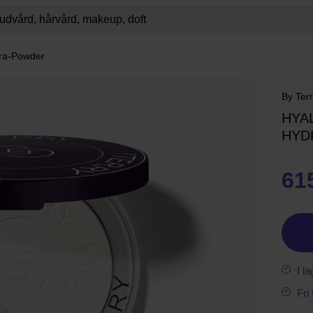
dra-Powder
By Ter
HYA
HYD
61
I la
Fri