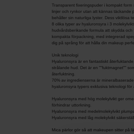
Transparent fixeringspuder i kompakt form s
linjer och rynkor utan att kännas täckande 
behåller sin naturliga lyster. Dess viktlösa
8 olika typer av hyaluronsyra i 3 molekylvik
hudvårdsberikande formula att skydda och 
kompakta förpackning, med integrerad spegel
dig på språng för att hålla din makeup per
Unik teknologi
Hyaluronsyra är en fantastiskt återfuktande
strålande hud. Det är en ""fuktmagnet"" som h
återfuktning.
70% av ingredienserna är mineralbaserade
hyaluronsyra typers exklusiva teknologi för 
Hyaluronsyra med hög molekylvikt ger omedel
förhindrar uttorkning.
Hyaluronsyra med medelmolekylvikt plumpa
Hyaluronsyra med låg molekylvikt säkerställ
Mica pärlor gör så att makeupen sitter på l