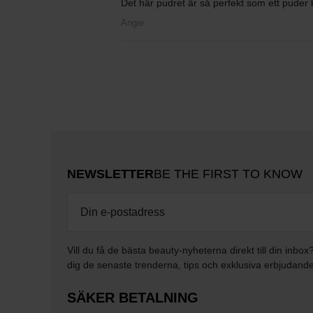
Det här pudret är så perfekt som ett puder ka
Angie
NEWSLETTER
BE THE FIRST TO KNOW
Vill du få de bästa beauty-nyheterna direkt till din inbox
dig de senaste trenderna, tips och exklusiva erbjudand
SÄKER BETALNING