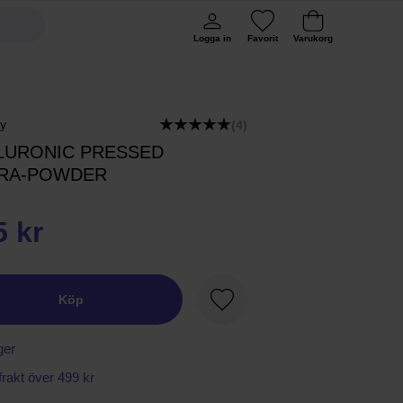
Logga in
Favorit
Varukorg
ry
(4)
LURONIC PRESSED
RA-POWDER
5 kr
Köp
Favorit
ger
 frakt över 499 kr