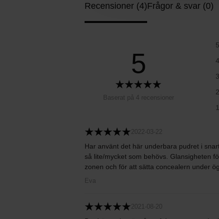
Recensioner (4)
Frågor & svar (0)
5
Baserat på 4 recensioner
2022-03-22
Har använt det här underbara pudret i snart
så lite/mycket som behövs. Glansigheten för
zonen och för att sätta concealern under ögon
Eva
2021-08-20