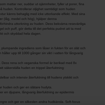
om mattar ner, suddar ut ojämnheter, fyller ut porer, fina
på huden. Kontrollerar oljighet samtidigt som huden
 textur känns behaglig med icke uttorkande effekt. Med sina
ter (låg, medel och hög), hjälper denna
förhindra uttorkning av huden. Dess bekväma resevänliga
 och puff, gör detta till det perfekta pudret att ta med
fekt och skyddad hela dagen.
, plumpande ingrediens som låser in fukten för en slät och
åller upp till 1000 gånger sin vikt i vatten för långvarig
. Dess rena och veganska formel är berikad med 8x
att säkerställa huden en trippel återfuktning:
bar och intensiv återfuktning till hudens ytskikt och
r huden och ger en slätare hudyta.
er en djupare, långvarig återfuktning av epidermis
ängre och ger en silkeslen andra hudkänsla. Soft-focus