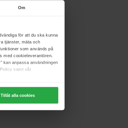
Om
vändiga för att du ska kunna
a tjänster, mäta och
a funktioner som används på
as med cookieleverantören.
jer" kan anpassa användningen
 Policy samt vår
Tillåt alla cookies