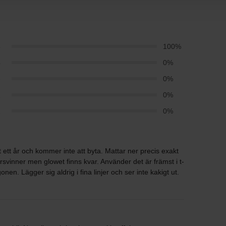
5
100%
4
0%
3
0%
2
0%
1
0%
 ett år och kommer inte att byta. Mattar ner precis exakt
svinner men glowet finns kvar. Använder det är främst i t-
en. Lägger sig aldrig i fina linjer och ser inte kakigt ut.