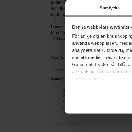
puder absorberar glansighet och suddar ut 
Samtycke
Ger illusionen av en jämn och perfekt hy m
hudtoner och åldrar.
Passar alla hudtyper
Denna webbplats använder 
Matt finish med en transparent täckning
För att ge dig en bra shoppi
100% vegansk formula
använda webbplatsen, medan d
analysera trafik, förse dig 
sociala medier media (kan in
Storlek: 7,5 g
Genom att trycka på "Tillåt 
Artikelnummer: 87205
av cookies. Du kan när som h
Integritetspolicy.
Kategorier:
Startsida
Smink
Puder
Hyaluronic Pressed Hydra-Powder