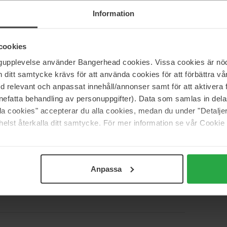
ofullkomligheter.
Information
ed universell transparent nyans som passar alla hudtyper,
cookies
ngupplevelse använder Bangerhead cookies. Vissa cookies är nöd
itt samtycke krävs för att använda cookies för att förbättra vår
med relevant och anpassat innehåll/annonser samt för att aktiver
nefatta behandling av personuppgifter). Data som samlas in del
alla cookies" accepterar du alla cookies, medan du under "Detal
elst återkalla ditt samtycke. För mer information se vår Cookie
Anpassa