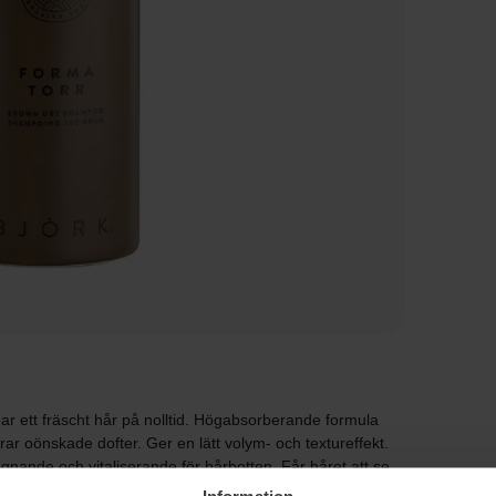
ett fräscht hår på nolltid. Högabsorberande formula
erar oönskade dofter. Ger en lätt volym- och textureffekt.
gnande och vitaliserande för hårbotten. Får håret att se,