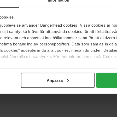
Information
enmelon.
cookies
ngupplevelse använder Bangerhead cookies. Vissa cookies är nöd
itt samtycke krävs för att använda cookies för att förbättra vår
med relevant och anpassat innehåll/annonser samt för att aktiver
nefatta behandling av personuppgifter). Data som samlas in del
alla cookies" accepterar du alla cookies, medan du under "Detal
elst återkalla ditt samtycke. För mer information se vår Cookie
Anpassa