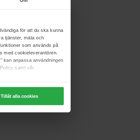
Om
vändiga för att du ska kunna
a tjänster, mäta och
a funktioner som används på
as med cookieleverantören.
jer" kan anpassa användningen
 Policy samt vår
Tillåt alla cookies