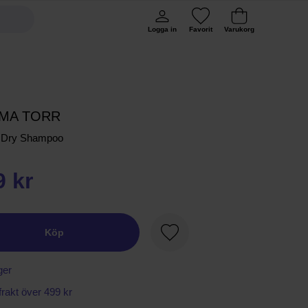
Logga in
Favorit
Varukorg
MA TORR
 Dry Shampoo
9 kr
Köp
Favorit
ger
 frakt över 499 kr