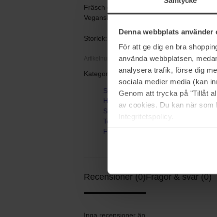
Samtycke
Fräsch och fruktig doft med inslag av vatt
Vegansk och tillverkad i Sverige
Denna webbplats använder 
Storlek: 200 ml
För att ge dig en bra shoppi
använda webbplatsen, medan d
Artikelnummer: 118193
analysera trafik, förse dig 
Kategorier:
sociala medier media (kan in
Startsida
Genom att trycka på "Tillåt 
Hårvård
av cookies. Du kan när som h
Schampo & Balsam
Integritetspolicy.
Torrschampo
FORMA TORR
Recensioner (0)
Frågor & svar (0)
Inga recensioner än