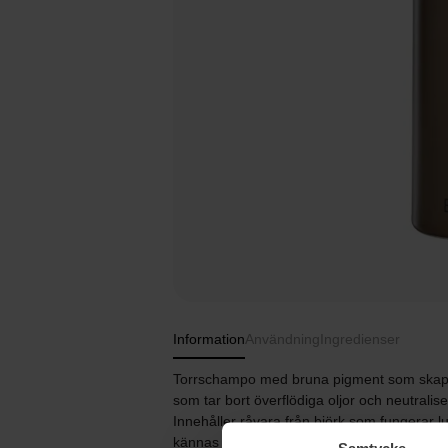
Information
Användning
Ingredienser
Torrschampo med bruna pigment som skapar 
som tar bort överflödiga oljor och neutralis
Innehåller råvara från björk som fungerar lu
kännas och dofta rent.