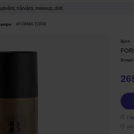
FORMA TORR
hampo
Björk
FOR
Brown
26
I la
Fri