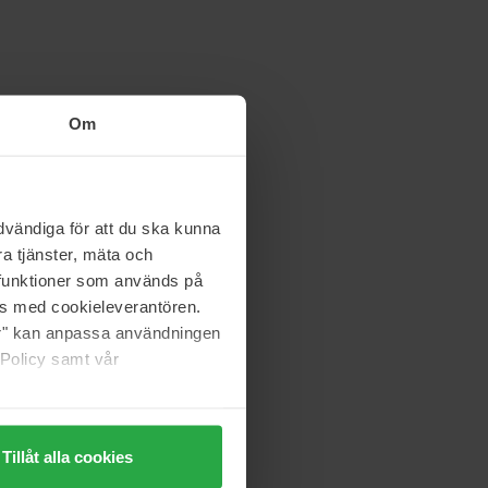
Om
vändiga för att du ska kunna
a tjänster, mäta och
a funktioner som används på
as med cookieleverantören.
jer" kan anpassa användningen
 Policy samt vår
Tillåt alla cookies