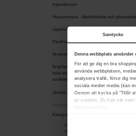
Ingredienser:
Hyaluronsyra - återfuktande och plumpand
Japansk ceder - boostar AHA-syrornas effe
Samtycke
Panthenol - återfuktande och stabiliserand
Denna webbplats använder 
Användning:
För att ge dig en bra shoppi
Brightening Illuminating Mask kan användas
använda webbplatsen, medan d
hela ansiktet efter rengöring och ansiktsvat
analysera trafik, förse dig 
ansiktet. Ska du applicera på dekolletaget 
sociala medier media (kan in
Storlek: 100 ml
Genom att trycka på "Tillåt 
av cookies. Du kan när som h
Artikelnummer: 98205
Integritetspolicy.
Kategorier:
Startsida
Hudvård