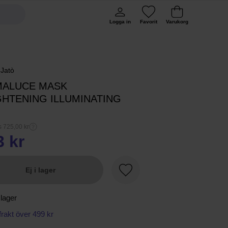
Logga in
Favorit
Varukorg
 Jatò
MALUCE MASK
GHTENING ILLUMINATING
s 725,00 kr
3 kr
Ej i lager
Favorit
 lager
 frakt över 499 kr