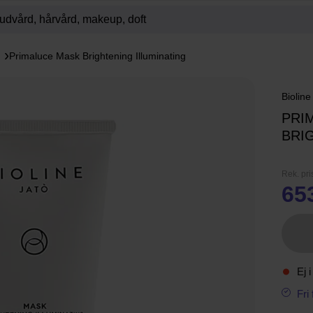
Primaluce Mask Brightening Illuminating
Bioline
PRI
BRI
Rek. pri
65
Ej i
Fri