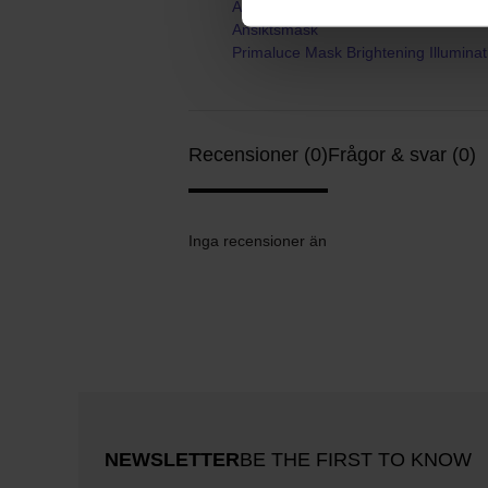
Ansiktsvård
Ansiktsmask
Primaluce Mask Brightening Illuminat
Recensioner (0)
Frågor & svar (0)
Inga recensioner än
NEWSLETTER
BE THE FIRST TO KNOW