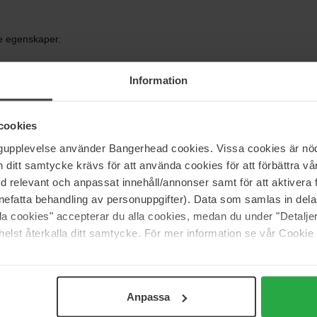
e egenskaper.
kt och reparerar hudbarriären.
Information
e på hudbarriären.
cookies
ngupplevelse använder Bangerhead cookies. Vissa cookies är nöd
 1-2 gånger i veckan beroende på hudtyp. Appliceras i
itt samtycke krävs för att använda cookies för att förbättra vår
ten. Du kan använda cirka en enkronas storlek till hela
med relevant och anpassat innehåll/annonser samt för att aktiver
använder du ytterligare en kronas storlek.
nefatta behandling av personuppgifter). Data som samlas in del
alla cookies" accepterar du alla cookies, medan du under "Detal
elst återkalla ditt samtycke. För mer information se vår Cookie
Anpassa