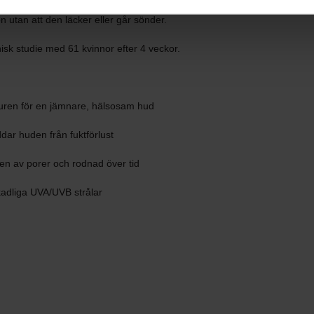
pen. Locket vrids för att få fram den praktiska pumpen så att
 utan att den läcker eller går sönder.
sk studie med 61 kvinnor efter 4 veckor.
turen för en jämnare, hälsosam hud
dar huden från fuktförlust
ten av porer och rodnad över tid
adliga UVA/UVB strålar