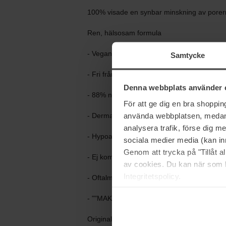
100% visade en synbar minskning av porer
Ren, hälsosam formula
- Vegansk
Samtycke
- Fri från silikon, talk, kemiskt solskydd, ol
Denna webbplats använder 
- 88% naturliga ingredienser
För att ge dig en bra shoppi
använda webbplatsen, medan d
- Dermatologiskt testad
analysera trafik, förse dig 
- Hypoallergen
sociala medier media (kan in
Genom att trycka på "Tillåt 
- Ej komedogen: täpper inte till porer eller bid
av cookies. Du kan när som h
Integritetspolicy.
- Oftalmologiskt testad
- ""MAKEUP SO PURE AND CLEAN YOU CA
Original Liquid Mineral Foundation kommer i