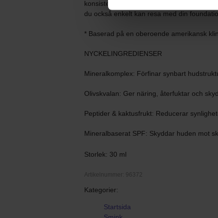
konsistens där du får ut allt till sista drop
du också enkelt kan resa med din foundation
* Baserad på en oberoende amerikansk klini
NYCKELINGREDIENSER
Mineralkomplex: Förfinar synbart hudstruk
Olivskvalan: Ger näring, återfuktar och skyd
Peptider & kaktusfrukt: Reducerar synlighe
Mineralbaserat SPF: Skyddar huden mot sk
Storlek: 30 ml
Artikelnummer: 96372
Kategorier:
Startsida
Smink