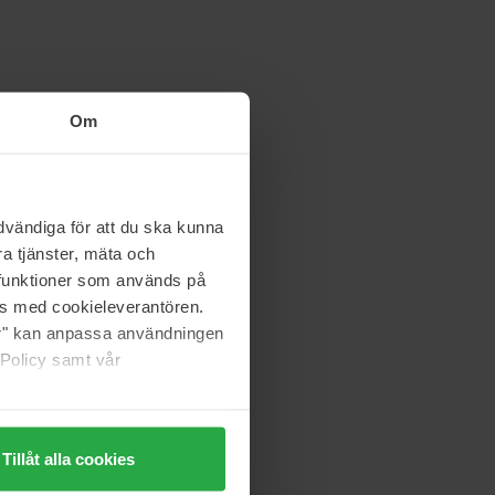
Om
vändiga för att du ska kunna
a tjänster, mäta och
a funktioner som används på
as med cookieleverantören.
jer" kan anpassa användningen
 Policy samt vår
Tillåt alla cookies