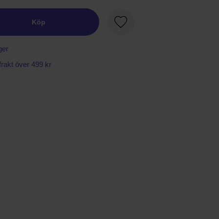
Köp
Favorit
ger
 frakt över 499 kr