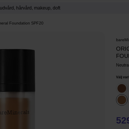
ineral Foundation SPF20
bareMi
ORI
FOU
Neutra
Välj var
52