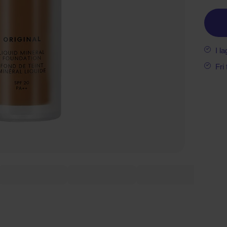
I la
Fri