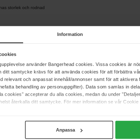
nas storlek och rodnad
Information
ja, gluten mm.
cookies
ngupplevelse använder Bangerhead cookies. Vissa cookies är nöd
itt samtycke krävs för att använda cookies för att förbättra vår
med relevant och anpassat innehåll/annonser samt för att aktiver
nefatta behandling av personuppgifter). Data som samlas in del
alla cookies" accepterar du alla cookies, medan du under "Detal
rar till utbrott
elst återkalla ditt samtycke. För mer information se vår Cookie
N SLEEP IN IT™""
Anpassa
 en lufttät pumpflaska för att leverera en krämig