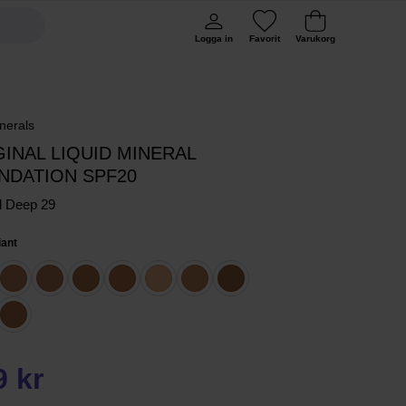
Logga in
Favorit
Varukorg
nerals
GINAL LIQUID MINERAL
NDATION SPF20
l Deep 29
iant
9 kr