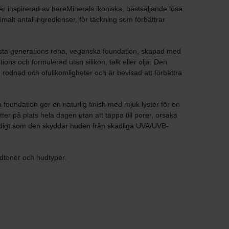
 är inspirerad av bareMinerals ikoniska, bästsäljande lösa
alt antal ingredienser, för täckning som förbättrar
nästa generations rena, veganska foundation, skapad med
ions och formulerad utan silikon, talk eller olja. Den
rodnad och ofullkomligheter och är bevisad att förbättra
oundation ger en naturlig finish med mjuk lyster för en
er på plats hela dagen utan att täppa till porer, orsaka
amtidigt som den skyddar huden från skadliga UVA/UVB-
hudtoner och hudtyper.