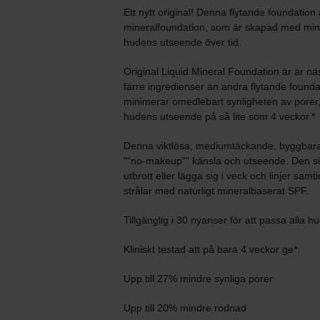
Ett nytt original! Denna flytande foundation
mineralfoundation, som är skapad med minim
hudens utseende över tid.
Original Liquid Mineral Foundation är är 
färre ingredienser än andra flytande foundat
minimerar omedlebart synligheten av porer, 
hudens utseende på så lite som 4 veckor.*
Denna viktlösa, mediumtäckande, byggbara f
""no-makeup"" känsla och utseende. Den sitt
utbrott eller lägga sig i veck och linjer s
strålar med naturligt mineralbaserat SPF.
Tillgänglig i 30 nyanser för att passa alla 
Kliniskt testad att på bara 4 veckor ge*:
Upp till 27% mindre synliga porer
Upp till 20% mindre rodnad