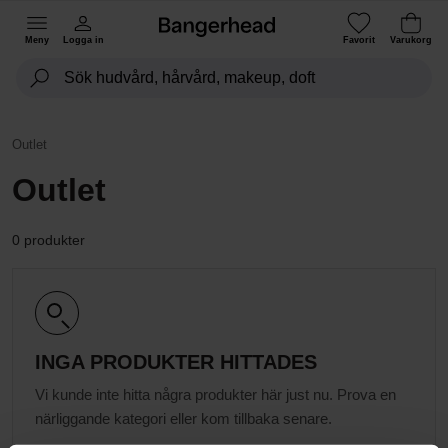
Meny
Logga in
Favorit
Varukorg
Outlet
Outlet
0 produkter
INGA PRODUKTER HITTADES
Vi kunde inte hitta några produkter här just nu. Prova en
närliggande kategori eller kom tillbaka senare.