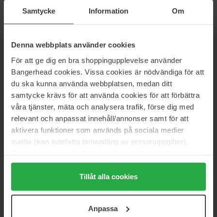
Samtycke
Information
Om
Denna webbplats använder cookies
NEWSLETTER
BE THE FIRST TO KNOW
För att ge dig en bra shoppingupplevelse använder
Bangerhead cookies. Vissa cookies är nödvändiga för att
du ska kunna använda webbplatsen, medan ditt
samtycke krävs för att använda cookies för att förbättra
våra tjänster, mäta och analysera trafik, förse dig med
Vill du få de bästa beauty-nyheterna direkt till din inbox? Vi ger
relevant och anpassat innehåll/annonser samt för att
dig de senaste trenderna, tips och exklusiva erbjudanden!
aktivera funktioner som används på sociala medier
SÄKER BETALNING
media (kan innefatta behandling av personuppgifter).
Data som samlas in delas med cookieleverantören.
Genom att trycka på "Tillåt alla cookies" accepterar du
alla cookies, medan du under "Detaljer" kan anpassa
Tillåt alla cookies
användningen av cookies. Du kan när som helst återkalla
SNABB LEVERANS
ditt samtycke. För mer information se vår Cookie Policy
Anpassa
samt vår Integritetspolicy.