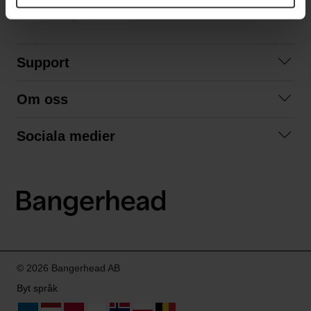
Support
Kontakta oss
Om oss
Frågor och svar
Om oss
Köpvillkor
Sociala medier
Samarbeta med oss
Returer & ångrat köp
Facebook
Hållbarhet och miljö
Integritetspolicy
Instagram
Våra varumärken
LinkedIn
Våra fraktalternativ
Boka tid på Bangerhead studio
© 2026 Bangerhead AB
Byt språk