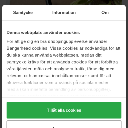
Samtycke
Information
Om
Denna webbplats använder cookies
För att ge dig en bra shoppingupplevelse använder
Bangerhead cookies. Vissa cookies är nödvändiga för att
du ska kunna använda webbplatsen, medan ditt
samtycke krävs för att använda cookies för att förbättra
våra tjänster, mäta och analysera trafik, förse dig med
relevant och anpassat innehåll/annonser samt för att
aktivera funktioner som används på sociala medier
Steg 2: Behandla och ge näring till tunt hår
media (kan innefatta behandling av personuppgifter).
Data som samlas in delas med cookieleverantören.
Nioxin Diaboost
ger omedelbar volym och fyllighet till
Genom att trycka på "Tillåt alla cookies" accepterar du
tunt hår. Formulan innehåller bland annat niacinamid,
alla cookies, medan du under "Detaljer" kan anpassa
Tillåt alla cookies
koffein och pantenol som förbättrar hårets styrka
användningen av cookies. Du kan när som helst återkalla
och ökar tjockleken på varje hårstrå. Detta skapar en
ditt samtycke. För mer information se vår Cookie Policy