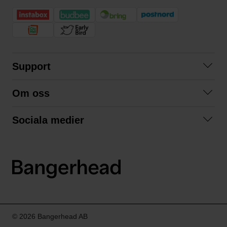
Support
Kontakta oss
Om oss
Frågor och svar
Om oss
Köpvillkor
Sociala medier
Samarbeta med oss
Returer & ångrat köp
Facebook
Hållbarhet och miljö
Integritetspolicy
Instagram
Våra varumärken
LinkedIn
Våra fraktalternativ
Boka tid på Bangerhead studio
© 2026 Bangerhead AB