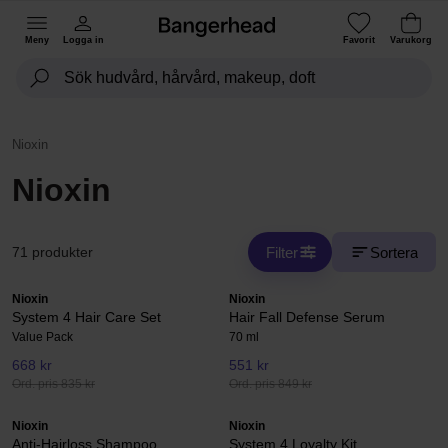
Meny
Logga in
Favorit
Varukorg
Nioxin
Nioxin
Filter
Sortera
71 produkter
Nioxin
Nioxin
System 4 Hair Care Set
Hair Fall Defense Serum
Value Pack
70 ml
668 kr
551 kr
Ord. pris 835 kr
Ord. pris 849 kr
Nioxin
Nioxin
Anti-Hairloss Shampoo
System 4 Loyalty Kit