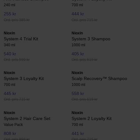
240 ml
700 ml
255 kr
444 kr
Ord. pris 385 kr
Ord. pris 715 kr
Nioxin
Nioxin
System 4 Trial Kit
System 3 Shampoo
340 ml
1000 ml
540 kr
405 kr
Ord. pris 599 kr
Ord. pris 619 kr
Nioxin
Nioxin
System 3 Loyalty Kit
Scalp Recovery™ Shampoo
700 ml
1000 ml
445 kr
558 kr
Ord. pris 715 kr
Ord. pris 619 kr
Nioxin
Nioxin
System 2 Hair Care Set
System 2 Loyalty Kit
Value Pack
700 ml
808 kr
441 kr
Ord. pris 898 kr
Ord. pris 715 kr