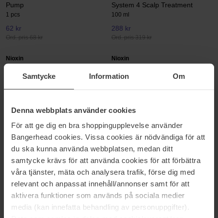
Pump
System 4 Scalp Treatment
1 pcs
100 ml
62 kr
288 kr
Ord. pris 68 kr
Ord. pris 319 kr
Nioxin
Nioxin
Scalp Recovery™ Conditioner
System 1 Loyalty Kit
Samtycke
Information
Om
1000 ml
700 ml
558 kr
644 kr
Ord. pris 619 kr
Ord. pris 715 kr
Denna webbplats använder cookies
Nioxin
Nioxin
För att ge dig en bra shoppingupplevelse använder
System 1 Conditioner
Scalp Recovery™ Kit
Bangerhead cookies. Vissa cookies är nödvändiga för att
300 ml
500 ml
du ska kunna använda webbplatsen, medan ditt
288 kr
765 kr
samtycke krävs för att använda cookies för att förbättra
Ord. pris 319 kr
Ord. pris 849 kr
våra tjänster, mäta och analysera trafik, förse dig med
Nioxin
Nioxin
relevant och anpassat innehåll/annonser samt för att
Night Density Rescue Serum
Hairloss Defense System
aktivera funktioner som används på sociala medier
70 ml
Value Pack
media (kan innefatta behandling av personuppgifter).
556 kr
1 479 kr