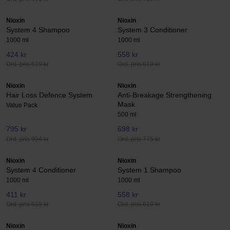
Nioxin
Nioxin
System 4 Shampoo
System 3 Conditioner
1000 ml
1000 ml
424 kr
558 kr
Ord. pris 619 kr
Ord. pris 619 kr
Nioxin
Nioxin
Hair Loss Defence System
Anti-Breakage Strengthening
Mask
Value Pack
500 ml
795 kr
698 kr
Ord. pris 994 kr
Ord. pris 775 kr
Nioxin
Nioxin
System 4 Conditioner
System 1 Shampoo
1000 ml
1000 ml
411 kr
558 kr
Ord. pris 619 kr
Ord. pris 619 kr
Nioxin
Nioxin