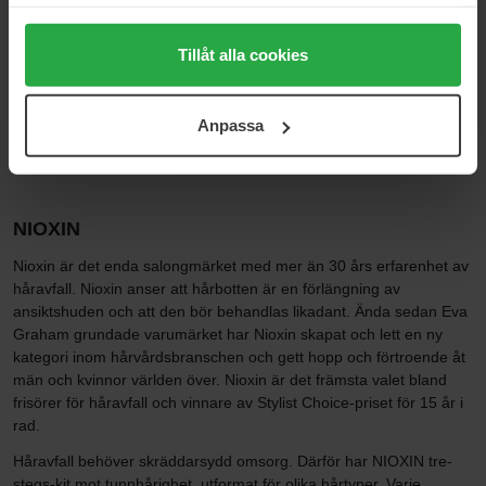
Data som samlas in delas med cookieleverantören.
Ord. pris 849 kr
Ord. pris 1 643 kr
Genom att trycka på "Tillåt alla cookies" accepterar du
alla cookies, medan du under "Detaljer" kan anpassa
Tillåt alla cookies
Sida 1 av 3
Nästa
användningen av cookies. Du kan när som helst återkalla
ditt samtycke. För mer information se vår Cookie Policy
Anpassa
samt vår Integritetspolicy.
Visa fler
NIOXIN
Nioxin är det enda salongmärket med mer än 30 års erfarenhet av
håravfall. Nioxin anser att hårbotten är en förlängning av
ansiktshuden och att den bör behandlas likadant. Ända sedan Eva
Graham grundade varumärket har Nioxin skapat och lett en ny
kategori inom hårvårdsbranschen och gett hopp och förtroende åt
män och kvinnor världen över. Nioxin är det främsta valet bland
frisörer för håravfall och vinnare av Stylist Choice-priset för 15 år i
rad.
Håravfall behöver skräddarsydd omsorg. Därför har NIOXIN tre-
stegs-kit mot tunnhårighet, utformat för olika hårtyper. Varje