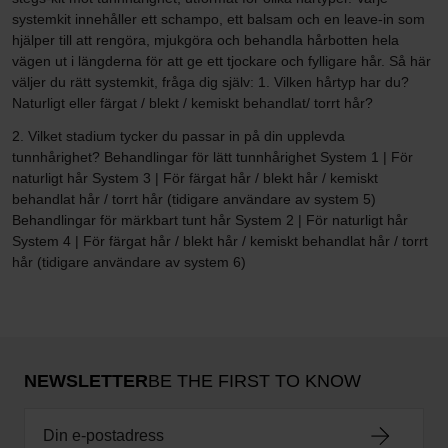
systemkit innehåller ett schampo, ett balsam och en leave-in som
hjälper till att rengöra, mjukgöra och behandla hårbotten hela
vägen ut i längderna för att ge ett tjockare och fylligare hår. Så här
väljer du rätt systemkit, fråga dig själv: 1. Vilken hårtyp har du?
Naturligt eller färgat / blekt / kemiskt behandlat/ torrt hår?
2. Vilket stadium tycker du passar in på din upplevda
tunnhårighet? Behandlingar för lätt tunnhårighet System 1 | För
naturligt hår System 3 | För färgat hår / blekt hår / kemiskt
behandlat hår / torrt hår (tidigare användare av system 5)
Behandlingar för märkbart tunt hår System 2 | För naturligt hår
System 4 | För färgat hår / blekt hår / kemiskt behandlat hår / torrt
hår (tidigare användare av system 6)
NEWSLETTER
BE THE FIRST TO KNOW