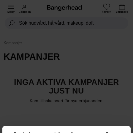
Meny
Logga in
Favorit
Varukorg
Kampanjer
KAMPANJER
INGA AKTIVA KAMPANJER
JUST NU
Kom tillbaka snart för nya erbjudanden.