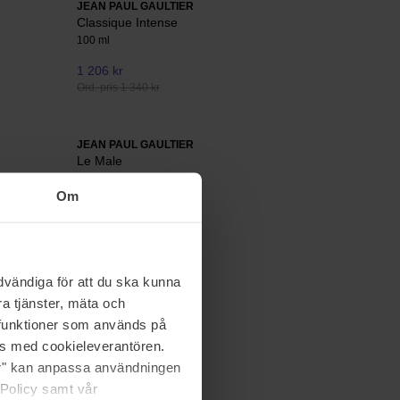
JEAN PAUL GAULTIER
Classique Intense
100 ml
1 206 kr
Ord. pris 1 340 kr
JEAN PAUL GAULTIER
Le Male
125 ml
Om
810 kr
Ord. pris 900 kr
vändiga för att du ska kunna
a tjänster, mäta och
a funktioner som används på
as med cookieleverantören.
jer" kan anpassa användningen
 Policy samt vår