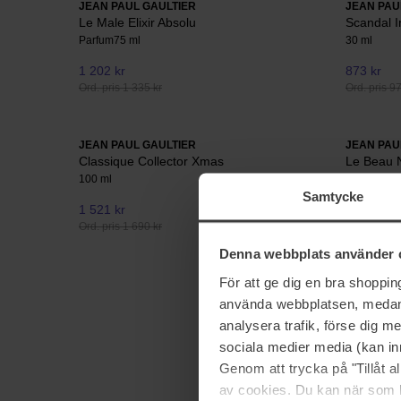
JEAN PAUL GAULTIER
JEAN PAU
Le Male Elixir Absolu
Scandal I
Parfum
75 ml
30 ml
1 202 kr
873 kr
Ord. pris 1 335 kr
Ord. pris 9
JEAN PAUL GAULTIER
JEAN PAU
Classique Collector Xmas
Le Beau 
100 ml
125 ml
Samtycke
1 521 kr
1 418 kr
Ord. pris 1 690 kr
Ord. pris 1 
Denna webbplats använder 
För att ge dig en bra shoppi
använda webbplatsen, medan d
analysera trafik, förse dig 
sociala medier media (kan in
Genom att trycka på "Tillåt 
av cookies. Du kan när som h