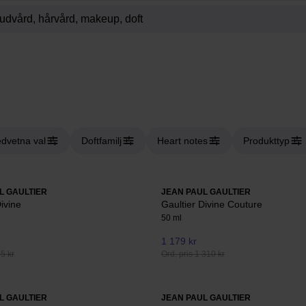
dvetna val
Doftfamilj
Heart notes
Produkttyp
L GAULTIER
JEAN PAUL GAULTIER
ivine
Gaultier Divine Couture
50 ml
1 179 kr
95 kr
Ord. pris 1 310 kr
L GAULTIER
JEAN PAUL GAULTIER