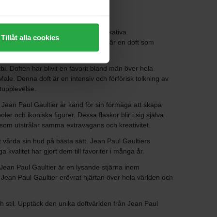
kläder. Med sitt kreativa och provokativa
Tillåt alla cookies
st ikoniska parfymer är Le Male. Det är en doft som
i. Doften har blivit en favorit bland män över hela
 Male. Denna doft är en intensiv och förförisk tolkning av
tupplevelse.
. Jean Paul Gaultier är känd för sin förmåga att skapa
r och ikoniska figurer. Dessa flaskor blir i sig själva
som utstrålar samma extravagans och kreativitet.
vårda sin hud på bästa sätt. Jean Paul Gaultiers
alitet har gjort dem till favoriter i många år.
 Jean Paul Gaultier är en lysande stjärna inom
Jean Paul Gaultier erövrat hjärtan över hela världen och
h stil. Upptäck den unika doftvärlden från Jean Paul