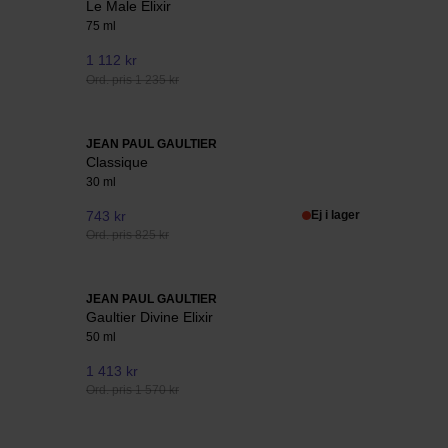
Le Male Elixir
75 ml
1 112 kr
Ord. pris 1 235 kr
JEAN PAUL GAULTIER
Classique
30 ml
743 kr
Ej i lager
Ord. pris 825 kr
JEAN PAUL GAULTIER
Gaultier Divine Elixir
50 ml
1 413 kr
Ord. pris 1 570 kr