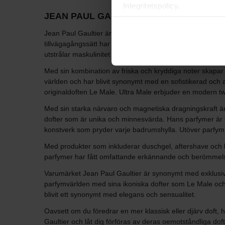
Integritetspolicy.
JEAN PAUL GAULTIER
Jean Paul Gaultier är en ikonisk designer inom mode- oc
tillvägagångssätt har Jean Paul Gaultier erövrat världens
utstrålar maskulinitet och sensualitet.
Med sin kombination av friska och kryddiga noter skapar J
världen och har blivit synonymt med en sofistikerad och att
originaldoften Le Male. Ultra Male erbjuder en modern tw
Med sin starka närvaro och magnetiska dragningskraft är U
dofter som är unika och minnesvärda. Hans parfymer är välk
konstverk som pryder varje badrumshylla. Utöver parfym 
Med produkter som inkluderar duschgel, aftershave och k
parfymer har fått omfattande erkännande och berömmelse f
Varumärket Jean Paul Gaultier är synonymt med exklusivit
parfymvärlden med sina ikoniska dofter som Le Male och 
blivit ett synonymt med elegans och sensualitet.
Oavsett om du föredrar en mer klassisk eller djärv doft,
Gaultier och låt dig förföras av deras oemotståndliga doft