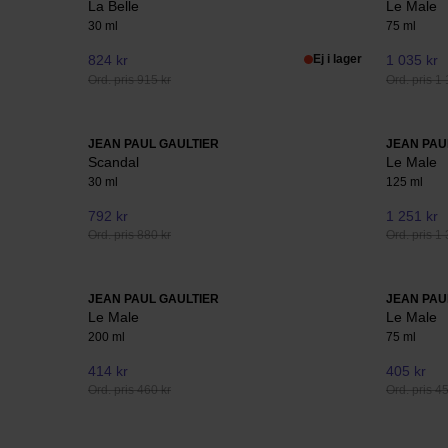
La Belle
Le Male
30 ml
75 ml
824 kr
Ej i lager
1 035 kr
Ord. pris 915 kr
Ord. pris 1 
JEAN PAUL GAULTIER
JEAN PAU
Scandal
Le Male
30 ml
125 ml
792 kr
1 251 kr
Ord. pris 880 kr
Ord. pris 1 
JEAN PAUL GAULTIER
JEAN PAU
Le Male
Le Male
200 ml
75 ml
414 kr
405 kr
Ord. pris 460 kr
Ord. pris 4