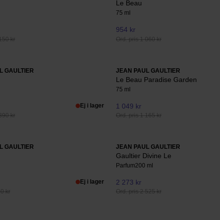
Le Beau
75 ml
954 kr
150 kr
Ord. pris 1 060 kr
L GAULTIER
JEAN PAUL GAULTIER
Le Beau Paradise Garden
75 ml
Ej i lager
1 049 kr
390 kr
Ord. pris 1 165 kr
L GAULTIER
JEAN PAUL GAULTIER
Gaultier Divine Le
Parfum
200 ml
Ej i lager
2 273 kr
50 kr
Ord. pris 2 525 kr