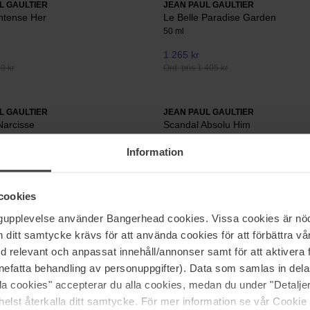
L GAULTIER
JEAN PAUL GAULTIER
ntense Her
Le Belle Paradise Garden
50 ml
1 265 kr
70 kr
Ord. pris 1 405 kr
L GAULTIER
JEAN PAUL GAULTIER
Narcisse
Scandal Absolu Him
50 ml
Information
1 157 kr
575 kr
Ord. pris 1 285 kr
cookies
ngupplevelse använder Bangerhead cookies. Vissa cookies är nöd
Sida 1 av 2
Nästa
itt samtycke krävs för att använda cookies för att förbättra vår
med relevant och anpassat innehåll/annonser samt för att aktiver
nefatta behandling av personuppgifter). Data som samlas in del
Visa fler
alla cookies" accepterar du alla cookies, medan du under "Detal
elst återkalla ditt samtycke. För mer information se vår Cookie