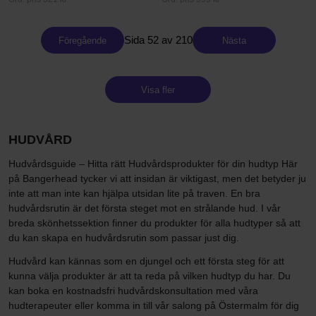
Sida 52 av 210
Föregående
Nästa
Visa fler
HUDVÅRD
Hudvårdsguide – Hitta rätt Hudvårdsprodukter för din hudtyp Här
på Bangerhead tycker vi att insidan är viktigast, men det betyder ju
inte att man inte kan hjälpa utsidan lite på traven. En bra
hudvårdsrutin är det första steget mot en strålande hud. I vår
breda skönhetssektion finner du produkter för alla hudtyper så att
du kan skapa en hudvårdsrutin som passar just dig.
Hudvård kan kännas som en djungel och ett första steg för att
kunna välja produkter är att ta reda på vilken hudtyp du har. Du
kan boka en kostnadsfri hudvårdskonsultation med våra
hudterapeuter eller komma in till vår salong på Östermalm för dig