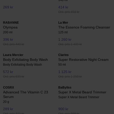
269 kr
414 kr
Ord. pris 459 kr
RABANNE
La Mer
Olympea
The Essence Foaming Cleanser
200 ml
125 ml
396 kr
1 260 kr
Ord. pris 440 kr
Ord. pris 1 400 kr
Laura Mercier
Clarins
Body Exfoliating Body Wash
Super Restorative Night Cream
Body Exfoliating Body Wash
50 ml
572 kr
1 125 kr
Ord. pris 635 kr
Ord. pris 1 250 kr
COSRX
BaByliss
Advanced The Vitamin C 23
Super X Metal Beard Trimmer
Serum
Super X Metal Beard Trimmer
20 g
289 kr
900 kr
Ord. pris 321 kr
Ord. pris 999 kr