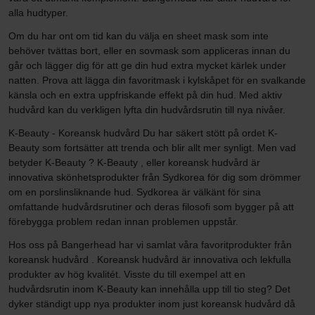
alla hudtyper.
Om du har ont om tid kan du välja en sheet mask som inte
behöver tvättas bort, eller en sovmask som appliceras innan du
går och lägger dig för att ge din hud extra mycket kärlek under
natten. Prova att lägga din favoritmask i kylskåpet för en svalkande
känsla och en extra uppfriskande effekt på din hud. Med aktiv
hudvård kan du verkligen lyfta din hudvårdsrutin till nya nivåer.
K-Beauty - Koreansk hudvård Du har säkert stött på ordet K-
Beauty som fortsätter att trenda och blir allt mer synligt. Men vad
betyder K-Beauty ? K-Beauty , eller koreansk hudvård är
innovativa skönhetsprodukter från Sydkorea för dig som drömmer
om en porslinsliknande hud. Sydkorea är välkänt för sina
omfattande hudvårdsrutiner och deras filosofi som bygger på att
förebygga problem redan innan problemen uppstår.
Hos oss på Bangerhead har vi samlat våra favoritprodukter från
koreansk hudvård . Koreansk hudvård är innovativa och lekfulla
produkter av hög kvalitét. Visste du till exempel att en
hudvårdsrutin inom K-Beauty kan innehålla upp till tio steg? Det
dyker ständigt upp nya produkter inom just koreansk hudvård då