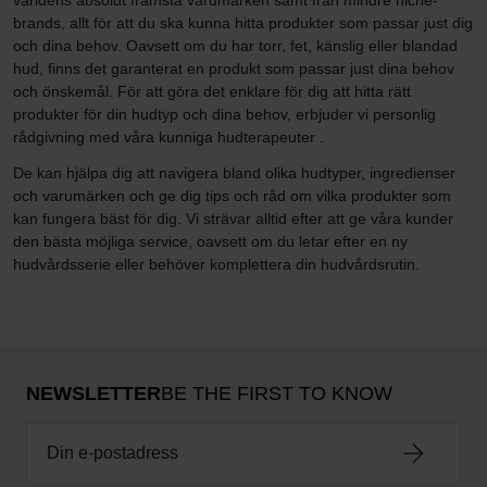
världens absolut främsta varumärken samt från mindre niche-
brands, allt för att du ska kunna hitta produkter som passar just dig
och dina behov. Oavsett om du har torr, fet, känslig eller blandad
hud, finns det garanterat en produkt som passar just dina behov
och önskemål. För att göra det enklare för dig att hitta rätt
produkter för din hudtyp och dina behov, erbjuder vi personlig
rådgivning med våra kunniga hudterapeuter .
De kan hjälpa dig att navigera bland olika hudtyper, ingredienser
och varumärken och ge dig tips och råd om vilka produkter som
kan fungera bäst för dig. Vi strävar alltid efter att ge våra kunder
den bästa möjliga service, oavsett om du letar efter en ny
hudvårdsserie eller behöver komplettera din hudvårdsrutin.
NEWSLETTER
BE THE FIRST TO KNOW