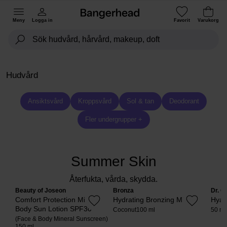
Meny
Logga in
Favorit
Varukorg
Hudvård
Ansiktsvård
Kroppsvård
Sol & tan
Deodorant
Fler undergrupper +
Summer Skin
Återfukta, vårda, skydda.
Beauty of Joseon
Bronza
Dr. C
Comfort Protection Mineral
Hydrating Bronzing Mist
Hyal
Body Sun Lotion SPF30
Coconut
100 ml
50 ml
(Face & Body Mineral Sunscreen)
150 ml