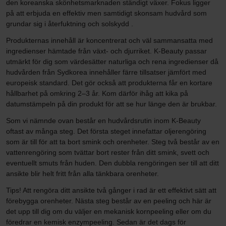
den koreanska skönhetsmarknaden ständigt växer. Fokus ligger
på att erbjuda en effektiv men samtidigt skonsam hudvård som
grundar sig i återfuktning och solskydd .
Produkternas innehåll är koncentrerat och väl sammansatta med
ingredienser hämtade från växt- och djurriket. K-Beauty passar
utmärkt för dig som värdesätter naturliga och rena ingredienser då
hudvården från Sydkorea innehåller färre tillsatser jämfört med
europeisk standard. Det gör också att produkterna får en kortare
hållbarhet på omkring 2–3 år. Kom därför ihåg att kika på
datumstämpeln på din produkt för att se hur länge den är brukbar.
Som vi nämnde ovan består en hudvårdsrutin inom K-Beauty
oftast av många steg. Det första steget innefattar oljerengöring
som är till för att ta bort smink och orenheter. Steg två består av en
vattenrengöring som tvättar bort rester från ditt smink, svett och
eventuellt smuts från huden. Den dubbla rengöringen ser till att ditt
ansikte blir helt fritt från alla tänkbara orenheter.
Tips! Att rengöra ditt ansikte två gånger i rad är ett effektivt sätt att
förebygga orenheter. Nästa steg består av en peeling och här är
det upp till dig om du väljer en mekanisk kornpeeling eller om du
föredrar en kemisk enzympeeling. Sedan är det dags för