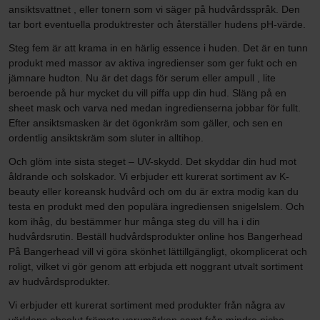
ansiktsvattnet , eller tonern som vi säger på hudvårdsspråk. Den
tar bort eventuella produktrester och återställer hudens pH-värde.
Steg fem är att krama in en härlig essence i huden. Det är en tunn
produkt med massor av aktiva ingredienser som ger fukt och en
jämnare hudton. Nu är det dags för serum eller ampull , lite
beroende på hur mycket du vill piffa upp din hud. Släng på en
sheet mask och varva ned medan ingredienserna jobbar för fullt.
Efter ansiktsmasken är det ögonkräm som gäller, och sen en
ordentlig ansiktskräm som sluter in alltihop.
Och glöm inte sista steget – UV-skydd. Det skyddar din hud mot
åldrande och solskador. Vi erbjuder ett kurerat sortiment av K-
beauty eller koreansk hudvård och om du är extra modig kan du
testa en produkt med den populära ingrediensen snigelslem. Och
kom ihåg, du bestämmer hur många steg du vill ha i din
hudvårdsrutin. Beställ hudvårdsprodukter online hos Bangerhead
På Bangerhead vill vi göra skönhet lättillgängligt, okomplicerat och
roligt, vilket vi gör genom att erbjuda ett noggrant utvalt sortiment
av hudvårdsprodukter.
Vi erbjuder ett kurerat sortiment med produkter från några av