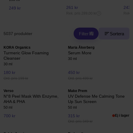
261 kr
243,
249 kr
Rek. pris 289,00 kr
Rek. 
Filter
Sortera
5037 produkter
KORA Organics
Maria Åkerberg
Turmeric Glow Foaming
Serum More
Cleanser
30 ml
30 ml
180 kr
450 kr
Ord. pris 199 kr
Ord. pris 499 kr
Verso
Make Prem
N°8 Peel Mask With Enzyme,
UV Defense Me Calming Tone
AHA & PHA
Up Sun Screen
50 ml
50 ml
700 kr
315 kr
Ej i lager
Ord. pris 349 kr