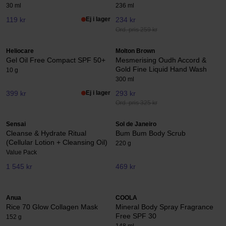
30 ml
236 ml
119 kr
Ej i lager
234 kr
Ord. pris 259 kr
Heliocare
Molton Brown
Gel Oil Free Compact SPF 50+
Mesmerising Oudh Accord &
Gold Fine Liquid Hand Wash
10 g
300 ml
399 kr
Ej i lager
293 kr
Ord. pris 325 kr
Sensai
Sol de Janeiro
Cleanse & Hydrate Ritual
Bum Bum Body Scrub
(Cellular Lotion + Cleansing Oil)
220 g
Value Pack
1 545 kr
469 kr
Anua
COOLA
Rice 70 Glow Collagen Mask
Mineral Body Spray Fragrance
Free SPF 30
152 g
148 ml