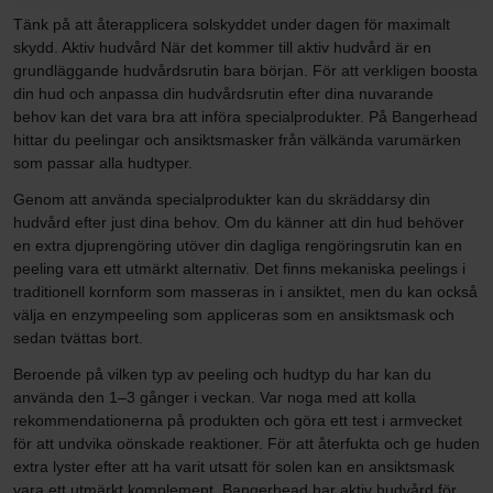
Tänk på att återapplicera solskyddet under dagen för maximalt
skydd. Aktiv hudvård När det kommer till aktiv hudvård är en
grundläggande hudvårdsrutin bara början. För att verkligen boosta
din hud och anpassa din hudvårdsrutin efter dina nuvarande
behov kan det vara bra att införa specialprodukter. På Bangerhead
hittar du peelingar och ansiktsmasker från välkända varumärken
som passar alla hudtyper.
Genom att använda specialprodukter kan du skräddarsy din
hudvård efter just dina behov. Om du känner att din hud behöver
en extra djuprengöring utöver din dagliga rengöringsrutin kan en
peeling vara ett utmärkt alternativ. Det finns mekaniska peelings i
traditionell kornform som masseras in i ansiktet, men du kan också
välja en enzympeeling som appliceras som en ansiktsmask och
sedan tvättas bort.
Beroende på vilken typ av peeling och hudtyp du har kan du
använda den 1–3 gånger i veckan. Var noga med att kolla
rekommendationerna på produkten och göra ett test i armvecket
för att undvika oönskade reaktioner. För att återfukta och ge huden
extra lyster efter att ha varit utsatt för solen kan en ansiktsmask
vara ett utmärkt komplement. Bangerhead har aktiv hudvård för