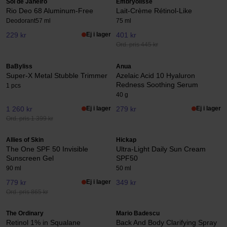
Sol de Janeiro
Embryolisse
Rio Deo 68 Aluminum-Free
Lait-Crème Rétinol-Like
Deodorant
57 ml
75 ml
229 kr
Ej i lager
401 kr
Ord. pris 445 kr
BaByliss
Anua
Super-X Metal Stubble Trimmer
Azelaic Acid 10 Hyaluron
Redness Soothing Serum
1 pcs
40 g
1 260 kr
Ej i lager
279 kr
Ej i lager
Ord. pris 1 399 kr
Allies of Skin
Hickap
The One SPF 50 Invisible
Ultra-Light Daily Sun Cream
Sunscreen Gel
SPF50
90 ml
50 ml
779 kr
Ej i lager
349 kr
Ord. pris 865 kr
The Ordinary
Mario Badescu
Retinol 1% in Squalane
Back And Body Clarifying Spray