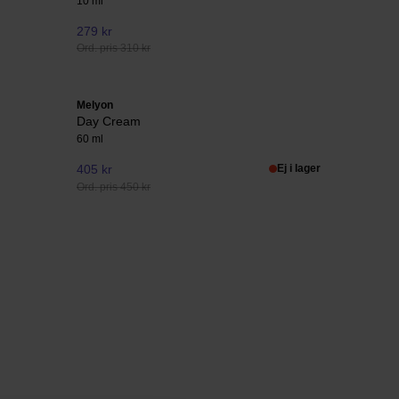
10 ml
279 kr
Ord. pris 310 kr
Melyon
Day Cream
60 ml
405 kr
Ej i lager
Ord. pris 450 kr