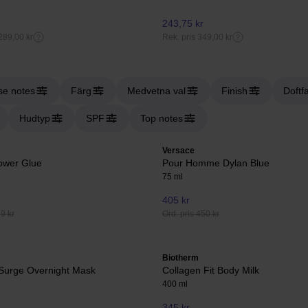
243,75 kr
289,00 kr
Rek. pris 349,00 kr
se notes
Färg
Medvetna val
Finish
Doftfa
Hudtyp
SPF
Top notes
Versace
ower Glue
Pour Homme Dylan Blue
75 ml
405 kr
49 kr
Ord. pris 450 kr
Biotherm
 Surge Overnight Mask
Collagen Fit Body Milk
400 ml
345 kr