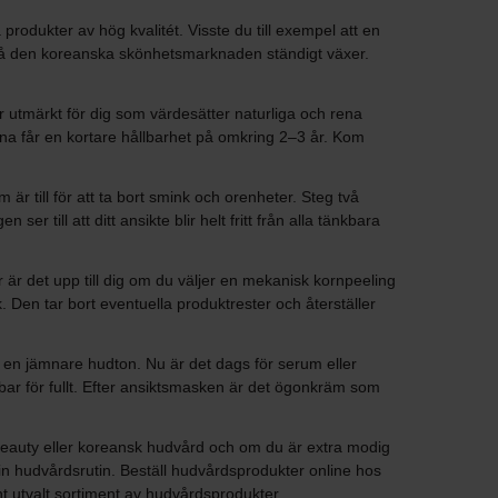
rodukter av hög kvalitét. Visste du till exempel att en
 då den koreanska skönhetsmarknaden ständigt växer.
 utmärkt för dig som värdesätter naturliga och rena
rna får en kortare hållbarhet på omkring 2–3 år. Kom
r till för att ta bort smink och orenheter. Steg två
r till att ditt ansikte blir helt fritt från alla tänkbara
är är det upp till dig om du väljer en mekanisk kornpeeling
 Den tar bort eventuella produktrester och återställer
 en jämnare hudton. Nu är det dags för serum eller
bar för fullt. Efter ansiktsmasken är det ögonkräm som
-beauty eller koreansk hudvård och om du är extra modig
n hudvårdsrutin. Beställ hudvårdsprodukter online hos
nt utvalt sortiment av hudvårdsprodukter.