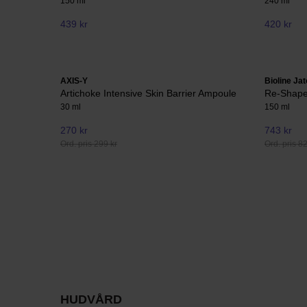
150 ml
240 ml
439 kr
420 kr
AXIS-Y
Bioline Jat
Artichoke Intensive Skin Barrier Ampoule
Re-Shape
30 ml
150 ml
270 kr
743 kr
Ord. pris 299 kr
Ord. pris 8
HUDVÅRD