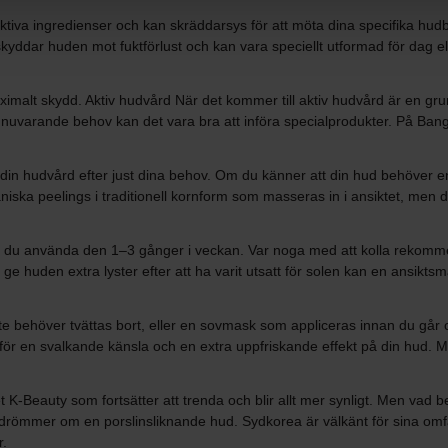
tiva ingredienser och kan skräddarsys för att möta dina specifika hu
ddar huden mot fuktförlust och kan vara speciellt utformad för dag elle
imalt skydd. Aktiv hudvård När det kommer till aktiv hudvård är en gru
 nuvarande behov kan det vara bra att införa specialprodukter. På Ban
n hudvård efter just dina behov. Om du känner att din hud behöver en 
kaniska peelings i traditionell kornform som masseras in i ansiktet, m
n du använda den 1–3 gånger i veckan. Var noga med att kolla rekomme
h ge huden extra lyster efter att ha varit utsatt för solen kan en ansi
 behöver tvättas bort, eller en sovmask som appliceras innan du går oc
 för en svalkande känsla och en extra uppfriskande effekt på din hud. M
 K-Beauty som fortsätter att trenda och blir allt mer synligt. Men vad 
drömmer om en porslinsliknande hud. Sydkorea är välkänt för sina omf
r.