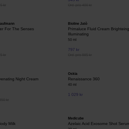
75 kr
Ord. pris 400 kr
Kaufmann
Bioline Jatò
ter For The Senses
Primaluce Fluid Cream Brightein
Illuminating
50 ml
797 kr
95 kr
Ord. pris 885 kr
Oskia
venating Night Cream
Renaissance 360
40 ml
1 029 kr
350 kr
Medicube
Body Milk
Azelaic Acid Exosome Shot Seru