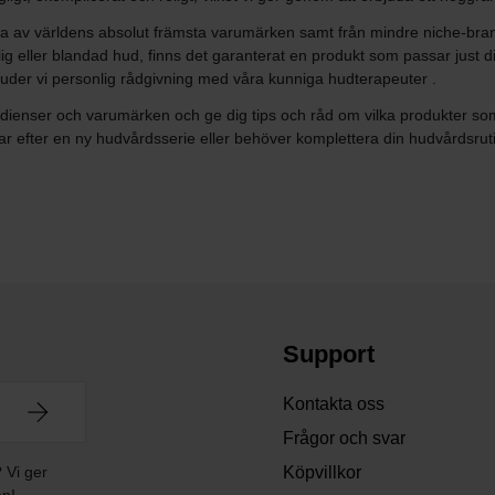
ra av världens absolut främsta varumärken samt från mindre niche-brand
slig eller blandad hud, finns det garanterat en produkt som passar just 
rbjuder vi personlig rådgivning med våra kunniga hudterapeuter .
edienser och varumärken och ge dig tips och råd om vilka produkter som ka
ar efter en ny hudvårdsserie eller behöver komplettera din hudvårdsrut
Support
Kontakta oss
Frågor och svar
? Vi ger
Köpvillkor
en!