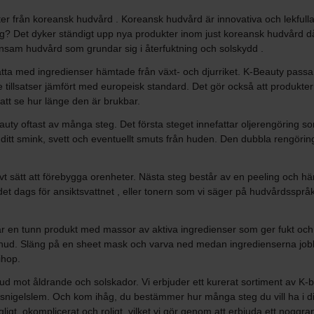
r från koreansk hudvård . Koreansk hudvård är innovativa och lekfulla p
steg? Det dyker ständigt upp nya produkter inom just koreansk hudvård
onsam hudvård som grundar sig i återfuktning och solskydd .
ta med ingredienser hämtade från växt- och djurriket. K-Beauty passar
 tillsatser jämfört med europeisk standard. Det gör också att produkte
att se hur länge den är brukbar.
 oftast av många steg. Det första steget innefattar oljerengöring som ä
tt smink, svett och eventuellt smuts från huden. Den dubbla rengöringen se
ktivt sätt att förebygga orenheter. Nästa steg består av en peeling och h
t dags för ansiktsvattnet , eller tonern som vi säger på hudvårdsspråk.
 är en tunn produkt med massor av aktiva ingredienser som ger fukt och
in hud. Släng på en sheet mask och varva ned medan ingredienserna job
ihop.
hud mot åldrande och solskador. Vi erbjuder ett kurerat sortiment av K
nigelslem. Och kom ihåg, du bestämmer hur många steg du vill ha i di
ligt, okomplicerat och roligt, vilket vi gör genom att erbjuda ett noggra