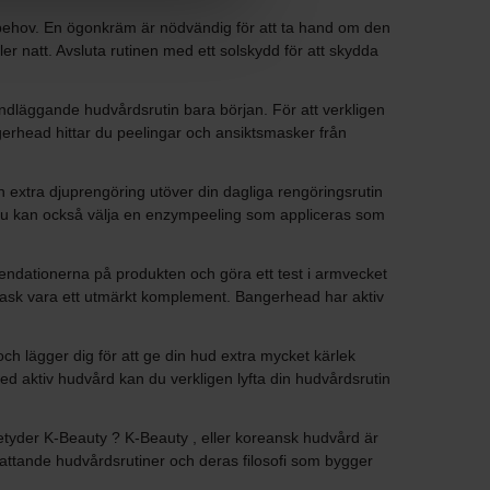
dbehov. En ögonkräm är nödvändig för att ta hand om den
r natt. Avsluta rutinen med ett solskydd för att skydda
ndläggande hudvårdsrutin bara början. För att verkligen
gerhead hittar du peelingar och ansiktsmasker från
extra djuprengöring utöver din dagliga rengöringsrutin
en du kan också välja en enzympeeling som appliceras som
ndationerna på produkten och göra ett test i armvecket
ktsmask vara ett utmärkt komplement. Bangerhead har aktiv
h lägger dig för att ge din hud extra mycket kärlek
ed aktiv hudvård kan du verkligen lyfta din hudvårdsrutin
betyder K-Beauty ? K-Beauty , eller koreansk hudvård är
attande hudvårdsrutiner och deras filosofi som bygger