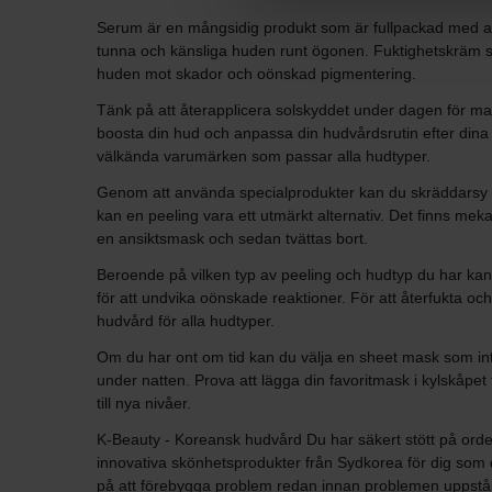
Serum är en mångsidig produkt som är fullpackad med ak
tunna och känsliga huden runt ögonen. Fuktighetskräm sky
huden mot skador och oönskad pigmentering.
Tänk på att återapplicera solskyddet under dagen för max
boosta din hud och anpassa din hudvårdsrutin efter dina
välkända varumärken som passar alla hudtyper.
Genom att använda specialprodukter kan du skräddarsy di
kan en peeling vara ett utmärkt alternativ. Det finns me
en ansiktsmask och sedan tvättas bort.
Beroende på vilken typ av peeling och hudtyp du har ka
för att undvika oönskade reaktioner. För att återfukta oc
hudvård för alla hudtyper.
Om du har ont om tid kan du välja en sheet mask som inte
under natten. Prova att lägga din favoritmask i kylskåpet
till nya nivåer.
K-Beauty - Koreansk hudvård Du har säkert stött på ordet
innovativa skönhetsprodukter från Sydkorea för dig som 
på att förebygga problem redan innan problemen uppstå