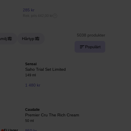
285 kr
200 kr
Rek. pris 442,00 kr
Rek. pris 269,
5038 produkter
milj
Hårtyp
Populärt
Sensai
Saho Trial Set Limited
149 ml
1 480 kr
Caudalie
Premier Cru The Rich Cream
50 ml
Ej i lager
950 kr