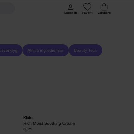
Logga in
Favorit
Varukorg
dsverktyg
Aktiva ingredienser
Beauty Tech
Klairs
EVY Technolo
Rich Moist Soothing Cream
Daily Defen
80 ml
75 ml