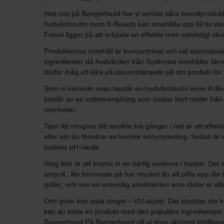
Hos oss på Bangerhead har vi samlat våra favoritprodukte
hudvårdsrutin inom K-Beauty kan innehålla upp till tio 
Fokus ligger på att erbjuda en effektiv men samtidigt sk
Produkternas innehåll är koncentrerat och väl sammansat
ingredienser då hudvården från Sydkorea innehåller färre
därför ihåg att kika på datumstämpeln på din produkt för 
Som vi nämnde ovan består en hudvårdsrutin inom K-Beauty
består av en vattenrengöring som tvättar bort rester från di
orenheter.
Tips! Att rengöra ditt ansikte två gånger i rad är ett effe
eller om du föredrar en kemisk enzympeeling. Sedan är de
hudens pH-värde.
Steg fem är att krama in en härlig essence i huden. Det
ampull , lite beroende på hur mycket du vill piffa upp d
gäller, och sen en ordentlig ansiktskräm som sluter in allt
Och glöm inte sista steget – UV-skydd. Det skyddar din 
kan du testa en produkt med den populära ingrediensen s
Bangerhead På Bangerhead vill vi göra skönhet lättillgäng