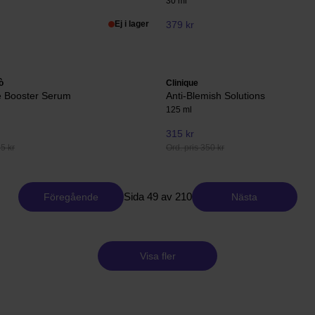
30 ml
Ej i lager
379 kr
ò
Clinique
 Booster Serum
Anti-Blemish Solutions
125 ml
315 kr
25 kr
Ord. pris 350 kr
Sida 49 av 210
Föregående
Nästa
Visa fler