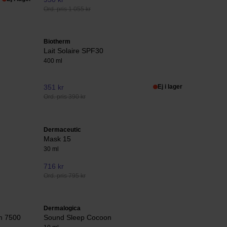
Ord. pris 1 055 kr
Biotherm
g
Lait Solaire SPF30
400 ml
351 kr
Ej i lager
Ord. pris 390 kr
Dermaceutic
Mask 15
30 ml
716 kr
Ord. pris 795 kr
Dermalogica
m 7500
Sound Sleep Cocoon