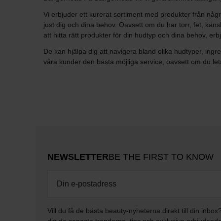
Vi erbjuder ett kurerat sortiment med produkter från någ
just dig och dina behov. Oavsett om du har torr, fet, kän
att hitta rätt produkter för din hudtyp och dina behov, e
De kan hjälpa dig att navigera bland olika hudtyper, ingr
våra kunder den bästa möjliga service, oavsett om du let
NEWSLETTER
BE THE FIRST TO KNOW
Vill du få de bästa beauty-nyheterna direkt till din inbox
dig de senaste trenderna, tips och exklusiva erbjudand