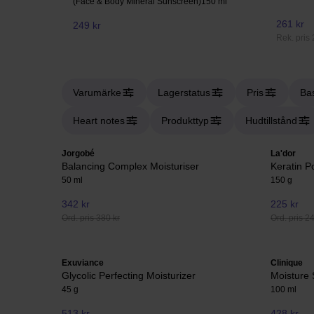
(Face & Body Mineral Sunscreen)
150 ml
261 kr
249 kr
Rek. pris 
Varumärke
Lagerstatus
Pris
Ba
Heart notes
Produkttyp
Hudtillstånd
Jorgobé
La'dor
Balancing Complex Moisturiser
Keratin P
50 ml
150 g
342 kr
225 kr
Ord. pris 380 kr
Ord. pris 2
Exuviance
Clinique
Glycolic Perfecting Moisturizer
Moisture
45 g
100 ml
513 kr
428 kr