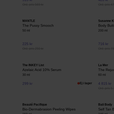
Ord. pris 569 kr
Ord. pris 4
MANTLE
Susanne 
The Pussy Smooch
Body But
50 ml
200 ml
225 kr
716 kr
Ord. pris 250 kr
Ord. pris 7
The INKEY List
La Mer
Azelaic Acid 10% Serum
The Reju
30 ml
60 ml
299 kr
Ej i lager
4 815 kr
Ord. pris 5 
Beauté Pacifique
Bali Body
Bio-Dermabrasion Peeling Wipes
Self Tan 