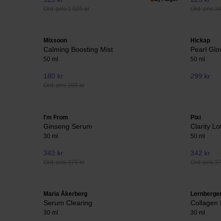
Ord. pris 1 025 kr
Ord. pris 2
Mixsoon
Hickap
Calming Boosting Mist
Pearl Glo
50 ml
50 ml
180 kr
299 kr
Ord. pris 199 kr
I'm From
Pixi
Ginseng Serum
Clarity Lo
30 ml
50 ml
342 kr
342 kr
Ord. pris 379 kr
Ord. pris 3
Maria Åkerberg
Lernberger
Serum Clearing
Collagen
30 ml
30 ml