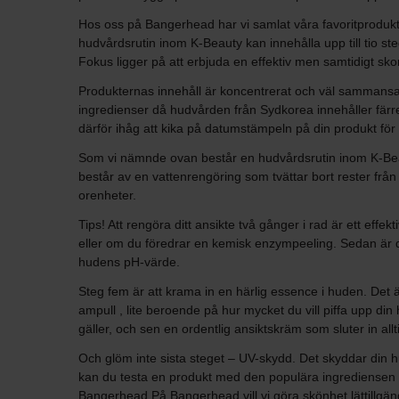
Hos oss på Bangerhead har vi samlat våra favoritprodukte
hudvårdsrutin inom K-Beauty kan innehålla upp till tio 
Fokus ligger på att erbjuda en effektiv men samtidigt sk
Produkternas innehåll är koncentrerat och väl sammansat
ingredienser då hudvården från Sydkorea innehåller färre
därför ihåg att kika på datumstämpeln på din produkt för 
Som vi nämnde ovan består en hudvårdsrutin inom K-Beauty
består av en vattenrengöring som tvättar bort rester från di
orenheter.
Tips! Att rengöra ditt ansikte två gånger i rad är ett effe
eller om du föredrar en kemisk enzympeeling. Sedan är de
hudens pH-värde.
Steg fem är att krama in en härlig essence i huden. Det
ampull , lite beroende på hur mycket du vill piffa upp d
gäller, och sen en ordentlig ansiktskräm som sluter in allt
Och glöm inte sista steget – UV-skydd. Det skyddar din 
kan du testa en produkt med den populära ingrediensen s
Bangerhead På Bangerhead vill vi göra skönhet lättillgäng