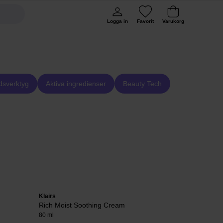
Logga in
Favorit
Varukorg
dsverktyg
Aktiva ingredienser
Beauty Tech
Klairs
EVY Technolo
Rich Moist Soothing Cream
Daily Defen
80 ml
75 ml