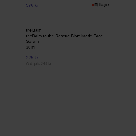
976 kr
Ej i lager
the Balm
theBalm to the Rescue Biomimetic Face
Serum
30 ml
225 kr
Ord. pris 249 kr