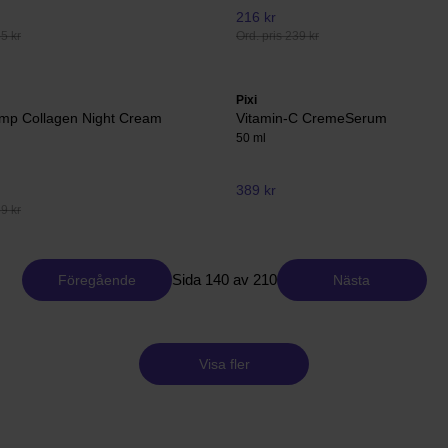
216 kr
65 kr
Ord. pris 239 kr
Pixi
ump Collagen Night Cream
Vitamin-C CremeSerum
50 ml
389 kr
59 kr
Sida 140 av 210
Föregående
Nästa
Visa fler