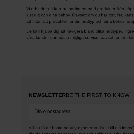
Vi erbjuder ett kurerat sortiment med produkter från någ
just dig och dina behov. Oavsett om du har torr, fet, kän
att hitta rätt produkter för din hudtyp och dina behov, e
De kan hjälpa dig att navigera bland olika hudtyper, ingr
våra kunder den bästa möjliga service, oavsett om du let
NEWSLETTER
BE THE FIRST TO KNOW
Vill du få de bästa beauty-nyheterna direkt till din inbox
dig de senaste trenderna, tips och exklusiva erbjudand