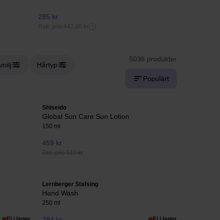
285 kr
200 kr
Rek. pris 442,00 kr
Rek. pris 269,
5036 produkter
milj
Hårtyp
Populärt
Shiseido
Global Sun Care Sun Lotion
150 ml
459 kr
Ord. pris 510 kr
Lernberger Stafsing
Hand Wash
250 ml
Ej i lager
284 kr
Ej i lager