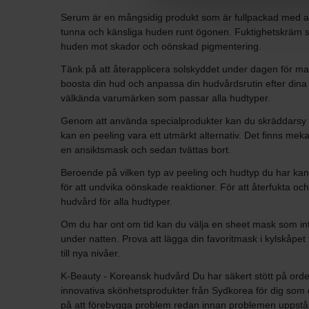
Serum är en mångsidig produkt som är fullpackad med ak
tunna och känsliga huden runt ögonen. Fuktighetskräm sky
huden mot skador och oönskad pigmentering.
Tänk på att återapplicera solskyddet under dagen för max
boosta din hud och anpassa din hudvårdsrutin efter dina
välkända varumärken som passar alla hudtyper.
Genom att använda specialprodukter kan du skräddarsy di
kan en peeling vara ett utmärkt alternativ. Det finns me
en ansiktsmask och sedan tvättas bort.
Beroende på vilken typ av peeling och hudtyp du har ka
för att undvika oönskade reaktioner. För att återfukta oc
hudvård för alla hudtyper.
Om du har ont om tid kan du välja en sheet mask som inte
under natten. Prova att lägga din favoritmask i kylskåpet
till nya nivåer.
K-Beauty - Koreansk hudvård Du har säkert stött på ordet
innovativa skönhetsprodukter från Sydkorea för dig som 
på att förebygga problem redan innan problemen uppstå