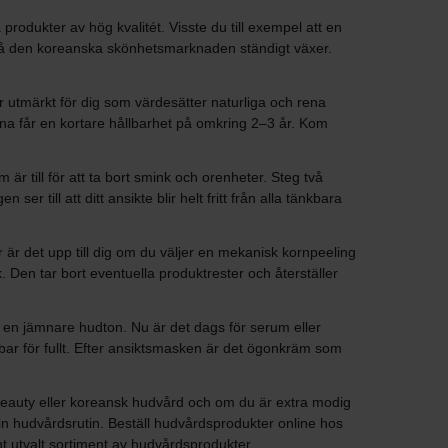
rodukter av hög kvalitét. Visste du till exempel att en
 då den koreanska skönhetsmarknaden ständigt växer.
 utmärkt för dig som värdesätter naturliga och rena
rna får en kortare hållbarhet på omkring 2–3 år. Kom
r till för att ta bort smink och orenheter. Steg två
r till att ditt ansikte blir helt fritt från alla tänkbara
är är det upp till dig om du väljer en mekanisk kornpeeling
 Den tar bort eventuella produktrester och återställer
 en jämnare hudton. Nu är det dags för serum eller
bar för fullt. Efter ansiktsmasken är det ögonkräm som
-beauty eller koreansk hudvård och om du är extra modig
n hudvårdsrutin. Beställ hudvårdsprodukter online hos
nt utvalt sortiment av hudvårdsprodukter.