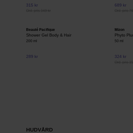
315 kr
689 kr
Ord. pris 349 kr
Ord. pris 7
Beauté Pacifique
Mizon
Shower Gel Body & Hair
Phyto Pl
200 ml
50 ml
289 kr
324 kr
Ord. pris 3
HUDVÅRD