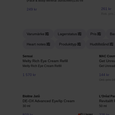
(Face & Body Mineral Sunscreen)
150 ml
261 kr
249 kr
Rek. pris 
Varumärke
Lagerstatus
Pris
Ba
Heart notes
Produkttyp
Hudtillstånd
Sensai
MAC Cosm
Melty Rich Eye Cream Refill
Get Unrea
Melty Rich Eye Cream Refill
Get Unread
1 570 kr
144 kr
Ord. pris 1
Bioline Jatò
L'Oréal Pa
DE-OX Advanced Eye/lip Cream
Revitalift 
30 ml
50 ml
923 kr
Ej i lager
225 kr