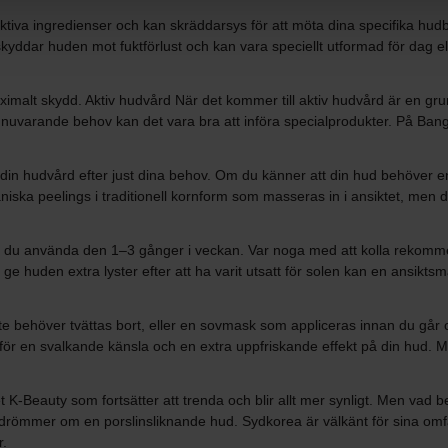
tiva ingredienser och kan skräddarsys för att möta dina specifika hu
ddar huden mot fuktförlust och kan vara speciellt utformad för dag elle
imalt skydd. Aktiv hudvård När det kommer till aktiv hudvård är en gru
 nuvarande behov kan det vara bra att införa specialprodukter. På Ban
n hudvård efter just dina behov. Om du känner att din hud behöver en 
kaniska peelings i traditionell kornform som masseras in i ansiktet, m
n du använda den 1–3 gånger i veckan. Var noga med att kolla rekomme
h ge huden extra lyster efter att ha varit utsatt för solen kan en ansi
 behöver tvättas bort, eller en sovmask som appliceras innan du går oc
 för en svalkande känsla och en extra uppfriskande effekt på din hud. M
 K-Beauty som fortsätter att trenda och blir allt mer synligt. Men vad 
drömmer om en porslinsliknande hud. Sydkorea är välkänt för sina omf
r.