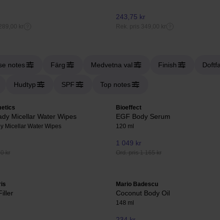
243,75 kr
289,00 kr
Rek. pris 349,00 kr
se notes
Färg
Medvetna val
Finish
Doftfa
Hudtyp
SPF
Top notes
etics
Bioeffect
dy Micellar Water Wipes
EGF Body Serum
y Micellar Water Wipes
120 ml
1 049 kr
60 kr
Ord. pris 1 165 kr
ris
Mario Badescu
Filler
Coconut Body Oil
148 ml
234 kr