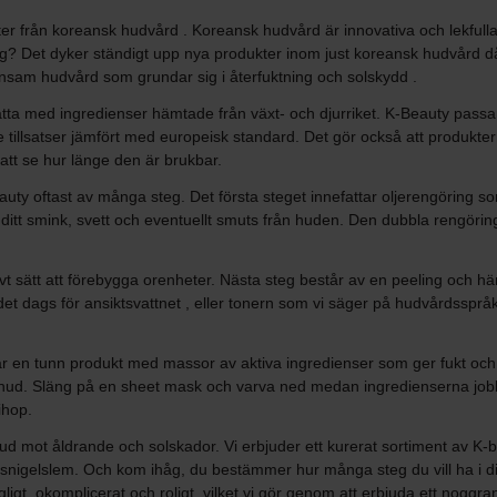
r från koreansk hudvård . Koreansk hudvård är innovativa och lekfulla p
steg? Det dyker ständigt upp nya produkter inom just koreansk hudvård
onsam hudvård som grundar sig i återfuktning och solskydd .
ta med ingredienser hämtade från växt- och djurriket. K-Beauty passar
 tillsatser jämfört med europeisk standard. Det gör också att produkte
att se hur länge den är brukbar.
 oftast av många steg. Det första steget innefattar oljerengöring som ä
tt smink, svett och eventuellt smuts från huden. Den dubbla rengöringen se
ktivt sätt att förebygga orenheter. Nästa steg består av en peeling och h
t dags för ansiktsvattnet , eller tonern som vi säger på hudvårdsspråk.
 är en tunn produkt med massor av aktiva ingredienser som ger fukt och
in hud. Släng på en sheet mask och varva ned medan ingredienserna job
ihop.
hud mot åldrande och solskador. Vi erbjuder ett kurerat sortiment av K
nigelslem. Och kom ihåg, du bestämmer hur många steg du vill ha i di
ligt, okomplicerat och roligt, vilket vi gör genom att erbjuda ett noggra