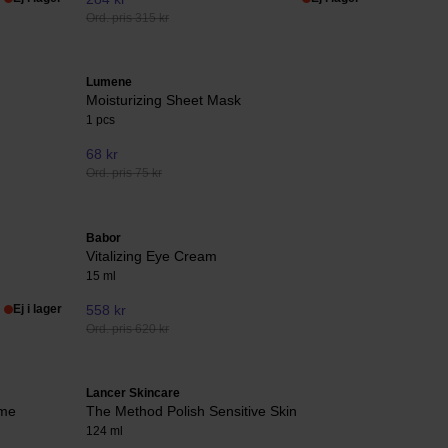
Ord. pris 315 kr
Lumene
Moisturizing Sheet Mask
1 pcs
68 kr
Ord. pris 75 kr
Babor
Vitalizing Eye Cream
15 ml
Ej i lager
558 kr
Ord. pris 620 kr
Lancer Skincare
eme
The Method Polish Sensitive Skin
124 ml