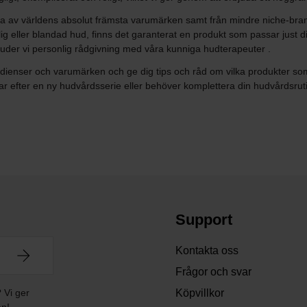
ra av världens absolut främsta varumärken samt från mindre niche-brand
slig eller blandad hud, finns det garanterat en produkt som passar just 
rbjuder vi personlig rådgivning med våra kunniga hudterapeuter .
edienser och varumärken och ge dig tips och råd om vilka produkter som ka
ar efter en ny hudvårdsserie eller behöver komplettera din hudvårdsrut
Support
Kontakta oss
Frågor och svar
? Vi ger
Köpvillkor
en!