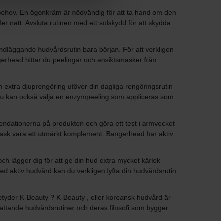
dbehov. En ögonkräm är nödvändig för att ta hand om den
r natt. Avsluta rutinen med ett solskydd för att skydda
ndläggande hudvårdsrutin bara början. För att verkligen
gerhead hittar du peelingar och ansiktsmasker från
extra djuprengöring utöver din dagliga rengöringsrutin
en du kan också välja en enzympeeling som appliceras som
ndationerna på produkten och göra ett test i armvecket
ktsmask vara ett utmärkt komplement. Bangerhead har aktiv
h lägger dig för att ge din hud extra mycket kärlek
ed aktiv hudvård kan du verkligen lyfta din hudvårdsrutin
betyder K-Beauty ? K-Beauty , eller koreansk hudvård är
attande hudvårdsrutiner och deras filosofi som bygger