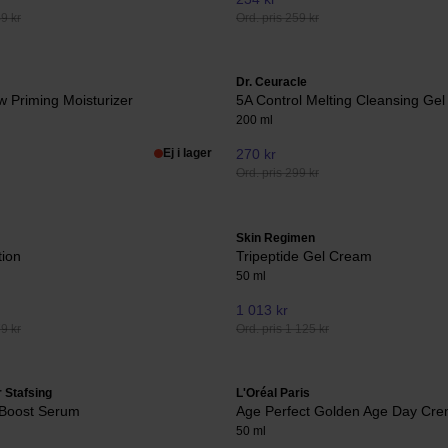
49 kr
Ord. pris 259 kr
Dr. Ceuracle
w Priming Moisturizer
5A Control Melting Cleansing Gel
200 ml
Ej i lager
270 kr
Ord. pris 299 kr
Skin Regimen
tion
Tripeptide Gel Cream
50 ml
1 013 kr
79 kr
Ord. pris 1 125 kr
 Stafsing
L'Oréal Paris
 Boost Serum
Age Perfect Golden Age Day Cr
50 ml