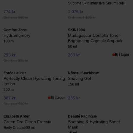
Sublime Skin Intensive Serum Refill
774 kr
1 076 kr
Ord. pris 860 kr
Ord. pris 1 195 kr
Comfort Zone
SKIN1004
Hydramemory
Madagascar Centella Toner
Brightening Capsule Ampoule
100 ml
50 ml
293 kr
269 kr
Ej i lager
Ord. pris 325 kr
Estée Lauder
Nõberu Stockholm
Perfectly Clean Hydrating Toning
Shaving Gel
Lotion
150 ml
200 ml
387 kr
Ej i lager
235 kr
Ord. pris 430 kr
Elizabeth Arden
Beauté Pacifique
Green Tea Citron Freesia
Soothing & Hydrating Sheet
Mask
Body Cream
500 ml
15 ml