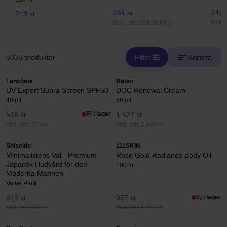
261 kr
243,
249 kr
Rek. pris 289,00 kr
Rek. 
Filter
Sortera
5035 produkter
Lancôme
Babor
UV Expert Supra Screen SPF50
DOC Renewal Cream
40 ml
50 ml
518 kr
Ej i lager
1 521 kr
Ord. pris 575 kr
Ord. pris 1 689 kr
Shiseido
111SKIN
Minimalistens Val - Premium
Rose Gold Radiance Body Oil
Japansk Hudvård för den
100 ml
Moderna Mannen
Value Pack
845 kr
957 kr
Ej i lager
Ord. pris 939 kr
Ord. pris 1 063 kr