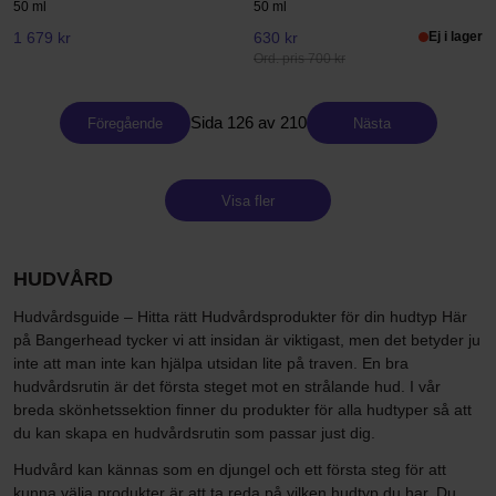
50 ml
50 ml
1 679 kr
630 kr
Ej i lager
Ord. pris 700 kr
Sida 126 av 210
Föregående
Nästa
Visa fler
HUDVÅRD
Hudvårdsguide – Hitta rätt Hudvårdsprodukter för din hudtyp Här
på Bangerhead tycker vi att insidan är viktigast, men det betyder ju
inte att man inte kan hjälpa utsidan lite på traven. En bra
hudvårdsrutin är det första steget mot en strålande hud. I vår
breda skönhetssektion finner du produkter för alla hudtyper så att
du kan skapa en hudvårdsrutin som passar just dig.
Hudvård kan kännas som en djungel och ett första steg för att
kunna välja produkter är att ta reda på vilken hudtyp du har. Du