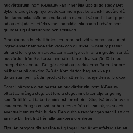
hudvårdsrutin inom K-Beauty kan innehålla upp till tio steg? Det
dyker ständigt upp nya produkter inom just koreansk hudvård då
den koreanska skönhetsmarknaden ständigt växer. Fokus ligger
på att erbjuda en effektiv men samtidigt skonsam hudvård som
grundar sig i återfuktning och solskydd .
Produkternas innehåll är koncentrerat och väl sammansatta med
ingredienser hämtade från växt- och djurriket. K-Beauty passar
utmärkt för dig som värdesätter naturliga och rena ingredienser då
hudvården från Sydkorea innehåller färre tillsatser jämfört med
europeisk standard. Det gör också att produkterna får en kortare
hållbarhet på omkring 2–3 år. Kom därför ihåg att kika på
datumstämpeln på din produkt för att se hur länge den är brukbar.
Som vi nämnde ovan består en hudvårdsrutin inom K-Beauty
oftast av många steg. Det första steget innefattar oljerengöring
som är till för att ta bort smink och orenheter. Steg två består av en
vattenrengöring som tvättar bort rester från ditt smink, svett och
eventuellt smuts från huden. Den dubbla rengöringen ser till att ditt
ansikte blir helt fritt från alla tänkbara orenheter.
Tips! Att rengöra ditt ansikte två gånger i rad är ett effektivt sätt att