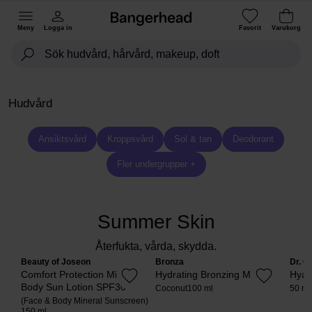
Meny
Logga in
Favorit
Varukorg
Hudvård
Ansiktsvård
Kroppsvård
Sol & tan
Deodorant
Fler undergrupper +
Summer Skin
Återfukta, vårda, skydda.
Beauty of Joseon
Bronza
Dr. C
Comfort Protection Mineral
Hydrating Bronzing Mist
Hyal
Body Sun Lotion SPF30
Coconut
100 ml
50 ml
(Face & Body Mineral Sunscreen)
150 ml