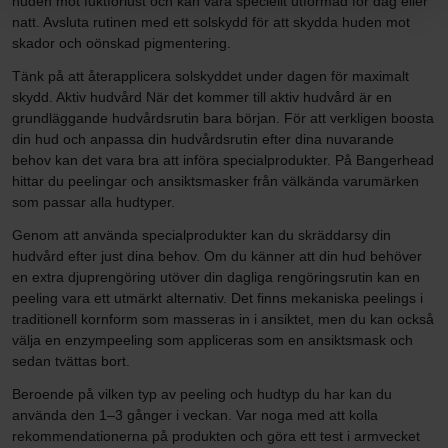
huden mot fuktförlust och kan vara speciellt utformad för dag eller
natt. Avsluta rutinen med ett solskydd för att skydda huden mot
skador och oönskad pigmentering.
Tänk på att återapplicera solskyddet under dagen för maximalt
skydd. Aktiv hudvård När det kommer till aktiv hudvård är en
grundläggande hudvårdsrutin bara början. För att verkligen boosta
din hud och anpassa din hudvårdsrutin efter dina nuvarande
behov kan det vara bra att införa specialprodukter. På Bangerhead
hittar du peelingar och ansiktsmasker från välkända varumärken
som passar alla hudtyper.
Genom att använda specialprodukter kan du skräddarsy din
hudvård efter just dina behov. Om du känner att din hud behöver
en extra djuprengöring utöver din dagliga rengöringsrutin kan en
peeling vara ett utmärkt alternativ. Det finns mekaniska peelings i
traditionell kornform som masseras in i ansiktet, men du kan också
välja en enzympeeling som appliceras som en ansiktsmask och
sedan tvättas bort.
Beroende på vilken typ av peeling och hudtyp du har kan du
använda den 1–3 gånger i veckan. Var noga med att kolla
rekommendationerna på produkten och göra ett test i armvecket