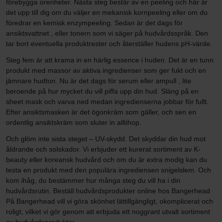
förebygga orenheter. Nästa steg består av en peeling och här är
det upp till dig om du väljer en mekanisk kornpeeling eller om du
föredrar en kemisk enzympeeling. Sedan är det dags för
ansiktsvattnet , eller tonern som vi säger på hudvårdsspråk. Den
tar bort eventuella produktrester och återställer hudens pH-värde.
Steg fem är att krama in en härlig essence i huden. Det är en tunn
produkt med massor av aktiva ingredienser som ger fukt och en
jämnare hudton. Nu är det dags för serum eller ampull , lite
beroende på hur mycket du vill piffa upp din hud. Släng på en
sheet mask och varva ned medan ingredienserna jobbar för fullt.
Efter ansiktsmasken är det ögonkräm som gäller, och sen en
ordentlig ansiktskräm som sluter in alltihop.
Och glöm inte sista steget – UV-skydd. Det skyddar din hud mot
åldrande och solskador. Vi erbjuder ett kurerat sortiment av K-
beauty eller koreansk hudvård och om du är extra modig kan du
testa en produkt med den populära ingrediensen snigelslem. Och
kom ihåg, du bestämmer hur många steg du vill ha i din
hudvårdsrutin. Beställ hudvårdsprodukter online hos Bangerhead
På Bangerhead vill vi göra skönhet lättillgängligt, okomplicerat och
roligt, vilket vi gör genom att erbjuda ett noggrant utvalt sortiment