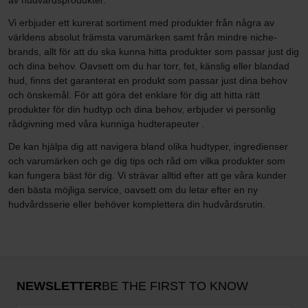
av hudvårdsprodukter.
Vi erbjuder ett kurerat sortiment med produkter från några av
världens absolut främsta varumärken samt från mindre niche-
brands, allt för att du ska kunna hitta produkter som passar just dig
och dina behov. Oavsett om du har torr, fet, känslig eller blandad
hud, finns det garanterat en produkt som passar just dina behov
och önskemål. För att göra det enklare för dig att hitta rätt
produkter för din hudtyp och dina behov, erbjuder vi personlig
rådgivning med våra kunniga hudterapeuter .
De kan hjälpa dig att navigera bland olika hudtyper, ingredienser
och varumärken och ge dig tips och råd om vilka produkter som
kan fungera bäst för dig. Vi strävar alltid efter att ge våra kunder
den bästa möjliga service, oavsett om du letar efter en ny
hudvårdsserie eller behöver komplettera din hudvårdsrutin.
NEWSLETTER
BE THE FIRST TO KNOW