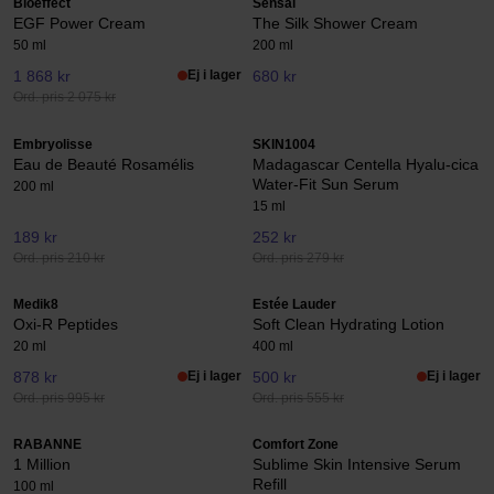
Bioeffect
Sensai
EGF Power Cream
The Silk Shower Cream
50 ml
200 ml
1 868 kr
Ej i lager
680 kr
Ord. pris 2 075 kr
Embryolisse
SKIN1004
Eau de Beauté Rosamélis
Madagascar Centella Hyalu-cica
Water-Fit Sun Serum
200 ml
15 ml
189 kr
252 kr
Ord. pris 210 kr
Ord. pris 279 kr
Medik8
Estée Lauder
Oxi-R Peptides
Soft Clean Hydrating Lotion
20 ml
400 ml
878 kr
Ej i lager
500 kr
Ej i lager
Ord. pris 995 kr
Ord. pris 555 kr
RABANNE
Comfort Zone
1 Million
Sublime Skin Intensive Serum
Refill
100 ml