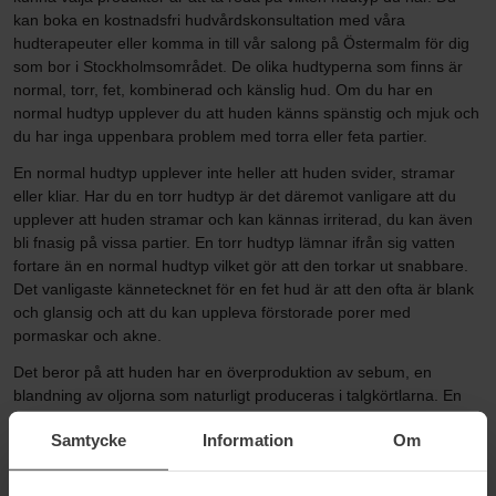
kan boka en kostnadsfri hudvårdskonsultation med våra
hudterapeuter eller komma in till vår salong på Östermalm för dig
som bor i Stockholmsområdet. De olika hudtyperna som finns är
normal, torr, fet, kombinerad och känslig hud. Om du har en
normal hudtyp upplever du att huden känns spänstig och mjuk och
du har inga uppenbara problem med torra eller feta partier.
En normal hudtyp upplever inte heller att huden svider, stramar
eller kliar. Har du en torr hudtyp är det däremot vanligare att du
upplever att huden stramar och kan kännas irriterad, du kan även
bli fnasig på vissa partier. En torr hudtyp lämnar ifrån sig vatten
fortare än en normal hudtyp vilket gör att den torkar ut snabbare.
Det vanligaste kännetecknet för en fet hud är att den ofta är blank
och glansig och att du kan uppleva förstorade porer med
pormaskar och akne.
Det beror på att huden har en överproduktion av sebum, en
blandning av oljorna som naturligt produceras i talgkörtlarna. En
kombinerad hud är precis som det låter, en kombination av två
Samtycke
Information
Om
hudtyper. Kombinerad hud är oftast oljig i T-zonen mellan panna,
näsa och haka medan huden på kinderna är torr eller normal. En
känslig hudtyp kan uppleva att huden kliar, bränner eller svider och