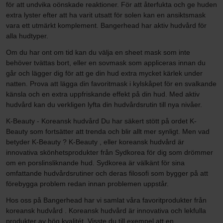
för att undvika oönskade reaktioner. För att återfukta och ge huden
extra lyster efter att ha varit utsatt för solen kan en ansiktsmask
vara ett utmärkt komplement. Bangerhead har aktiv hudvård för
alla hudtyper.
Om du har ont om tid kan du välja en sheet mask som inte
behöver tvättas bort, eller en sovmask som appliceras innan du
går och lägger dig för att ge din hud extra mycket kärlek under
natten. Prova att lägga din favoritmask i kylskåpet för en svalkande
känsla och en extra uppfriskande effekt på din hud. Med aktiv
hudvård kan du verkligen lyfta din hudvårdsrutin till nya nivåer.
K-Beauty - Koreansk hudvård Du har säkert stött på ordet K-
Beauty som fortsätter att trenda och blir allt mer synligt. Men vad
betyder K-Beauty ? K-Beauty , eller koreansk hudvård är
innovativa skönhetsprodukter från Sydkorea för dig som drömmer
om en porslinsliknande hud. Sydkorea är välkänt för sina
omfattande hudvårdsrutiner och deras filosofi som bygger på att
förebygga problem redan innan problemen uppstår.
Hos oss på Bangerhead har vi samlat våra favoritprodukter från
koreansk hudvård . Koreansk hudvård är innovativa och lekfulla
produkter av hög kvalitét. Visste du till exempel att en