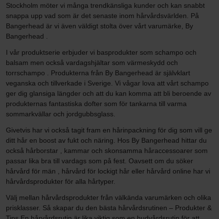
Stockholm möter vi många trendkänsliga kunder och kan snabbt
snappa upp vad som är det senaste inom hårvårdsvärlden. På
Bangerhead är vi även väldigt stolta över vårt varumärke, By
Bangerhead .
I vår produktserie erbjuder vi basprodukter som schampo och
balsam men också vardagshjältar som värmeskydd och
torrschampo . Produkterna från By Bangerhead är självklart
veganska och tillverkade i Sverige. Vi vågar lova att vårt schampo
ger dig glansiga längder och att du kan komma att bli beroende av
produkternas fantastiska dofter som för tankarna till varma
sommarkvällar och jordgubbsglass.
Givetvis har vi också tagit fram en hårinpackning för dig som vill ge
ditt hår en boost av fukt och näring. Hos By Bangerhead hittar du
också hårborstar , kammar och skonsamma håraccessoarer som
passar lika bra till vardags som på fest. Oavsett om du söker
hårvård för män , hårvård för lockigt hår eller hårvård online har vi
hårvårdsprodukter för alla hårtyper.
Välj mellan hårvårdsprodukter från välkända varumärken och olika
prisklasser. Så skapar du den bästa hårvårdsrutinen – Produkter &
Tips En hårvårdsrutin är lika viktig som en hudvårdsrutin för att