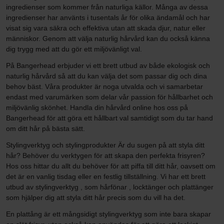
ingredienser som kommer från naturliga källor. Många av dessa
ingredienser har använts i tusentals år för olika ändamål och har
visat sig vara säkra och effektiva utan att skada djur, natur eller
människor. Genom att välja naturlig hårvård kan du också känna
dig trygg med att du gör ett miljövänligt val.
På Bangerhead erbjuder vi ett brett utbud av både ekologisk och
naturlig hårvård så att du kan välja det som passar dig och dina
behov bäst. Våra produkter är noga utvalda och vi samarbetar
endast med varumärken som delar vår passion för hållbarhet och
miljövänlig skönhet. Handla din hårvård online hos oss på
Bangerhead för att göra ett hållbart val samtidigt som du tar hand
om ditt hår på bästa sätt.
Stylingverktyg och stylingprodukter Är du sugen på att styla ditt
hår? Behöver du verktygen för att skapa den perfekta frisyren?
Hos oss hittar du allt du behöver för att piffa till ditt hår, oavsett om
det är en vanlig tisdag eller en festlig tillställning. Vi har ett brett
utbud av stylingverktyg , som hårfönar , locktänger och plattänger
som hjälper dig att styla ditt hår precis som du vill ha det.
En plattång är ett mångsidigt stylingverktyg som inte bara skapar