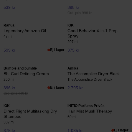
539 kr
898 kr
Ord. pris 998 kr
Rahua
IGK
Legendary Amazon Oil
Good Behavior 4-in-1 Prep
Spray
47 ml
207 ml
599 kr
Ej i lager
375 kr
Bumble and bumble
Amika
Bb. Curl Defining Cream
The Accomplice Dryer Black
250 ml
The Accomplice Dryer Black
396 kr
Ej i lager
2 795 kr
Ord. pris 440 kr
IGK
INITIO Parfums Privés
Direct Flight Multitasking Dry
Hair Mist Musk Therapy
Shampoo
50 ml
307 ml
375 kr
1 035 kr
Ej i lager