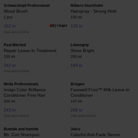
Schwarzkopf Professional
Nõberu Stockholm
Wood Brush
Hairspray - Strong Hold
1 pcs
100 ml
162 kr
Ej i lager
135 kr
Ord. pris 179 kr
Paul Mitchell
Löwengrip
Repair Leave-In Treatment
Shine Bright
150 ml
200 ml
342 kr
199 kr
Ord. pris 379 kr
Wella Professionals
Briogeo
Invigo Color Brilliance
Farewell Frizz™ Milk Leave-In
Conditioner Fine Hair
Conditioner
200 ml
147 ml
243 kr
288 kr
Ord. pris 269 kr
Ord. pris 319 kr
Bumble and bumble
Joico
Bb. Curl Shampoo
Colorful Anti-Fade Serum