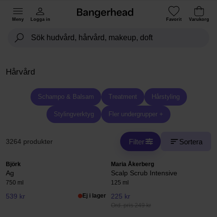
Meny
Logga in
Favorit
Varukorg
Hårvård
Schampo & Balsam
Treatment
Hårstyling
Stylingverktyg
Fler undergrupper +
Filter
Sortera
3264 produkter
Björk
Maria Åkerberg
Ag
Scalp Scrub Intensive
750 ml
125 ml
539 kr
Ej i lager
225 kr
Ord. pris 249 kr