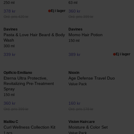
250 ml
63 ml
378 kr
Ej i lager
360 kr
Ord. pris 420 kr
Ord. pris 399 kr
Davines
Davines
Pasta & Love Hair Beard & Body
Momo Hair Potion
Wash
150 ml
300 ml
339 kr
389 kr
Ej i lager
Opificio Emiliano
Nioxin
Eterna Ultra Protective,
Age Defense Travel Duo
Revitalizing Pre-Treatment
Value Pack
Spray
150 ml
360 kr
160 kr
Ord. pris 399 kr
Ord. pris 178 kr
Malibu C
Vision Haircare
Curl Wellness Collection Kit
Moisture & Color Set
1 pcs
Value Pack