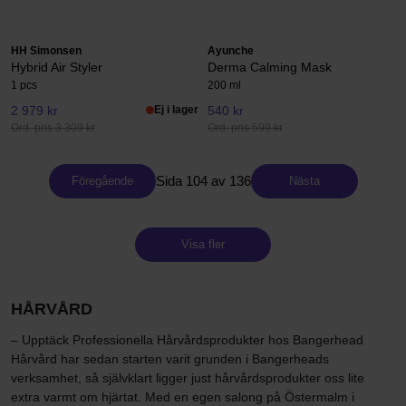
HH Simonsen
Ayunche
Hybrid Air Styler
Derma Calming Mask
1 pcs
200 ml
2 979 kr
Ej i lager
540 kr
Ord. pris 3 309 kr
Ord. pris 599 kr
Sida 104 av 136
Föregående
Nästa
Visa fler
HÅRVÅRD
– Upptäck Professionella Hårvårdsprodukter hos Bangerhead
Hårvård har sedan starten varit grunden i Bangerheads
verksamhet, så självklart ligger just hårvårdsprodukter oss lite
extra varmt om hjärtat. Med en egen salong på Östermalm i