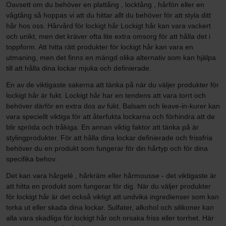
Oavsett om du behöver en plattång , locktång , hårfön eller en
vågtång så hoppas vi att du hittar allt du behöver för att styla ditt
hår hos oss. Hårvård för lockigt hår Lockigt hår kan vara vackert
och unikt, men det kräver ofta lite extra omsorg för att hålla det i
toppform. Att hitta rätt produkter för lockigt hår kan vara en
utmaning, men det finns en mängd olika alternativ som kan hjälpa
till att hålla dina lockar mjuka och definierade.
En av de viktigaste sakerna att tänka på när du väljer produkter för
lockigt hår är fukt. Lockigt hår har en tendens att vara torrt och
behöver därför en extra dos av fukt. Balsam och leave-in-kurer kan
vara speciellt viktiga för att återfukta lockarna och förhindra att de
blir spröda och tråkiga. En annan viktig faktor att tänka på är
stylingprodukter. För att hålla dina lockar definierade och frissfria
behöver du en produkt som fungerar för din hårtyp och för dina
specifika behov.
Det kan vara hårgelé , hårkräm eller hårmousse - det viktigaste är
att hitta en produkt som fungerar för dig. När du väljer produkter
för lockigt hår är det också viktigt att undvika ingredienser som kan
torka ut eller skada dina lockar. Sulfater, alkohol och silikoner kan
alla vara skadliga för lockigt hår och orsaka friss eller torrhet. Här