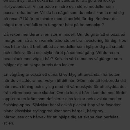
en slät frisyr, utan också kan användas för att göra ett lockigt
Hollywoodsvall. Vi har både mindre och större modeller som
passar olika behov. Vill du ha något som du enkelt kan ta med dig
på resan? Då är en mindre modell perfekt för dig. Behöver du
något mer kraftfullt som fungerar bäst på hemmaplan?
Då rekommenderar vi en större modell. Om du gillar att snooza på
morgonen, så är en varmluftsborste en bra investering för dig. Hos
oss hittar du ett brett utbud av modeller som hjälper dig att snabbt
och effektivt föna och styla håret på samma gång. Vill du ha en
beachlook med vågigt hår? Kolla in vårt utbud av vågtänger som
hjälper dig att skapa precis den looken.
En vågtång är också ett utmärkt verktyg att använda i hårbotten
när du vill addera mer volym till ditt hår. Glöm inte att förbereda ditt
hår innan föning och styling med ett värmeskydd för att skydda det
från värmebaserade skador. Om du lockat håret kan du med fördel
applicera en kräm som definierar dina lockar och avsluta med en
finishing-spray. Självklart har vi också plockat ihop våra favoriter
bland klassiska stylingprodukter som hårgel , hårspray ,
hårmousse och hårvax för att hjälpa dig att skapa den perfekta
stilen.