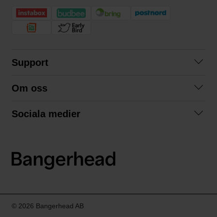
Support
Kontakta oss
Om oss
Frågor och svar
Om oss
Köpvillkor
Sociala medier
Samarbeta med oss
Returer & ångrat köp
Facebook
Hållbarhet och miljö
Integritetspolicy
Instagram
Våra varumärken
LinkedIn
Våra fraktalternativ
Boka tid på Bangerhead studio
© 2026 Bangerhead AB