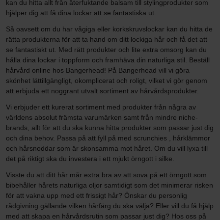
kan du hitta allt från återfuktande balsam till stylingprodukter som
hjälper dig att få dina lockar att se fantastiska ut.
Så oavsett om du har vågiga eller korkskruvslockar kan du hitta de
rätta produkterna för att ta hand om ditt lockiga hår och få det att
se fantastiskt ut. Med rätt produkter och lite extra omsorg kan du
hålla dina lockar i toppform och framhäva din naturliga stil. Beställ
hårvård online hos Bangerhead! På Bangerhead vill vi göra
skönhet lättillgängligt, okomplicerat och roligt, vilket vi gör genom
att erbjuda ett noggrant utvalt sortiment av hårvårdsprodukter.
Vi erbjuder ett kurerat sortiment med produkter från några av
världens absolut främsta varumärken samt från mindre niche-
brands, allt för att du ska kunna hitta produkter som passar just dig
och dina behov. Passa på att fyll på med scrunchies , hårklämmor
och hårsnoddar som är skonsamma mot håret. Om du vill lyxa till
det på riktigt ska du investera i ett mjukt örngott i silke.
Visste du att ditt hår mår extra bra av att sova på ett örngott som
bibehåller hårets naturliga oljor samtidigt som det minimerar risken
för att vakna upp med ett frissigt hår? Önskar du personlig
rådgivning gällande vilken hårfärg du ska välja? Eller vill du få hjälp
med att skapa en hårvårdsrutin som passar just dig? Hos oss på