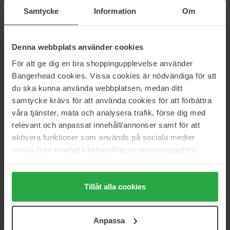
Samtycke
Information
Om
Storlek: 1 pcs
Artikelnummer: 87497
Denna webbplats använder cookies
Kategorier:
För att ge dig en bra shoppingupplevelse använder
Startsida
Bangerhead cookies. Vissa cookies är nödvändiga för att
Hårvård
du ska kunna använda webbplatsen, medan ditt
Stylingverktyg
samtycke krävs för att använda cookies för att förbättra
Hårfön & Hårtork
våra tjänster, mäta och analysera trafik, förse dig med
Helios Hair Dryer Diffuser
relevant och anpassat innehåll/annonser samt för att
aktivera funktioner som används på sociala medier
media (kan innefatta behandling av personuppgifter).
Recensioner (2)
Frågor & svar (0)
Data som samlas in delas med cookieleverantören.
Genom att trycka på "Tillåt alla cookies" accepterar du
alla cookies, medan du under "Detaljer" kan anpassa
Tillåt alla cookies
5
användningen av cookies. Du kan när som helst återkalla
ditt samtycke. För mer information se vår Cookie Policy
Anpassa
samt vår Integritetspolicy.