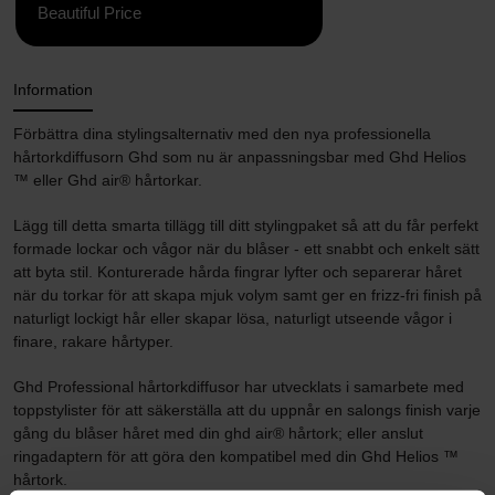
Beautiful Price
Information
Förbättra dina stylingsalternativ med den nya professionella
hårtorkdiffusorn Ghd som nu är anpassningsbar med Ghd Helios
™ eller Ghd air® hårtorkar.
Lägg till detta smarta tillägg till ditt stylingpaket så att du får perfekt
formade lockar och vågor när du blåser - ett snabbt och enkelt sätt
att byta stil. Konturerade hårda fingrar lyfter och separerar håret
när du torkar för att skapa mjuk volym samt ger en frizz-fri finish på
naturligt lockigt hår eller skapar lösa, naturligt utseende vågor i
finare, rakare hårtyper.
Ghd Professional hårtorkdiffusor har utvecklats i samarbete med
toppstylister för att säkerställa att du uppnår en salongs finish varje
gång du blåser håret med din ghd air® hårtork; eller anslut
ringadaptern för att göra den kompatibel med din Ghd Helios ™
hårtork.