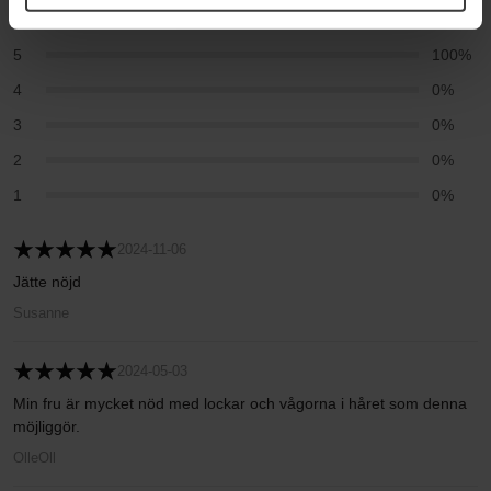
Baserat på 2 recensioner
5
100%
4
0%
3
0%
2
0%
1
0%
2024-11-06
Jätte nöjd
Susanne
2024-05-03
Min fru är mycket nöd med lockar och vågorna i håret som denna
möjliggör.
OlleOll