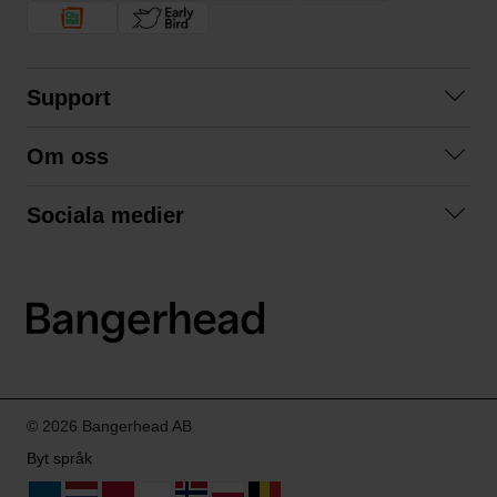
Support
Kontakta oss
Om oss
Frågor och svar
Om oss
Köpvillkor
Sociala medier
Samarbeta med oss
Returer & ångrat köp
Facebook
Hållbarhet och miljö
Integritetspolicy
Instagram
Våra varumärken
LinkedIn
Våra fraktalternativ
Boka tid på Bangerhead studio
© 2026 Bangerhead AB
Byt språk