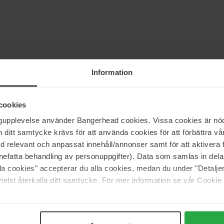
5
71%
Information
4
21%
3
0%
cookies
2
5%
ngupplevelse använder Bangerhead cookies. Vissa cookies är nöd
1
3%
itt samtycke krävs för att använda cookies för att förbättra vår
med relevant och anpassat innehåll/annonser samt för att aktiver
nefatta behandling av personuppgifter). Data som samlas in del
ör mig
alla cookies" accepterar du alla cookies, medan du under "Detal
elst återkalla ditt samtycke. För mer information se vår Cookie
angerna haglar 🌟