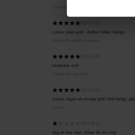
Therese
2024-10-13
Luktar sååå gott - doften håller i länge
Kerstin Elisabeth Sjöström
2023-12-28
Underbar doft
Saadia Hassan Abdi
2023-07-19
Luktar något så otroligt gött! Helt farligt, gå
Linnea
2022-06-16
Jag är inte nöjd, luktar illa för mig!