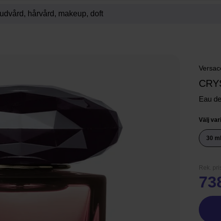
Versac
CRY
Eau de 
Välj var
30 m
Rek. pri
73