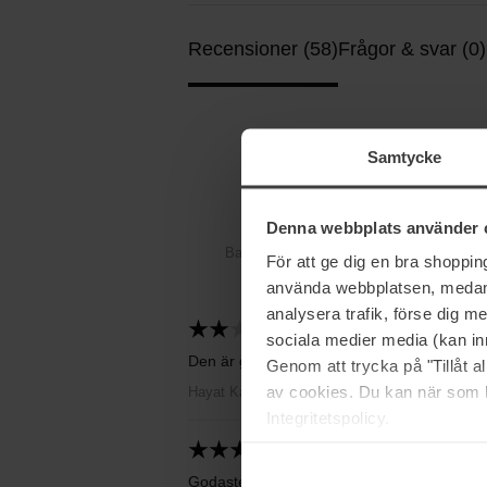
Recensioner (58)
Frågor & svar (0)
4.5
Samtycke
Denna webbplats använder 
Baserat på 58 recensioner
För att ge dig en bra shoppi
använda webbplatsen, medan d
analysera trafik, förse dig 
2024-12-27
sociala medier media (kan in
Den är god men har en manlig doft så nej f
Genom att trycka på "Tillåt 
av cookies. Du kan när som h
Hayat Kamal Khalaf Khalaf
Integritetspolicy.
2024-12-18
Godaste doften jag någonsin haft. Komplim