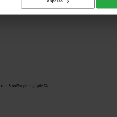
Anpassa
r runt & sniffar på mig själv 🥰