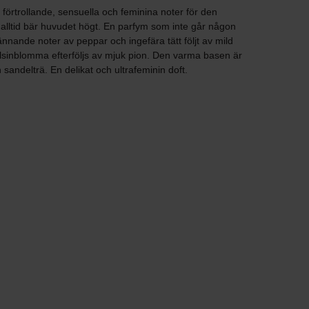
förtrollande, sensuella och feminina noter för den
alltid bär huvudet högt. En parfym som inte går någon
nande noter av peppar och ingefära tätt följt av mild
lsinblomma efterföljs av mjuk pion. Den varma basen är
andelträ. En delikat och ultrafeminin doft.