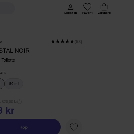
Logga in
Favorit
Varukorg
e
(58)
STAL NOIR
Toilette
iant
l
50 ml
s 820,00 kr
8 kr
Köp
Favorit