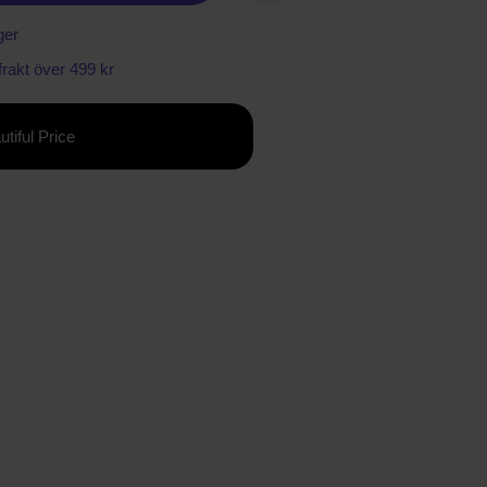
ger
 frakt över 499 kr
utiful Price