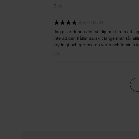
Blue
2022-06-04
Jag gillar denna doft väldigt mkt trots att ja
inte att den håller särskilt länge men får a
kryddigt och ger mig en varm och feminin k
L.S