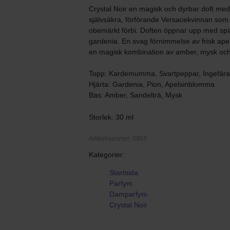
Crystal Noir en magisk och dyrbar doft med 
självsäkra, förförande Versacekvinnan som 
obemärkt förbi. Doften öppnar upp med spän
gardenia. En svag förnimmelse av frisk ape
en magisk kombination av amber, mysk och s
Topp: Kardemumma, Svartpeppar, Ingefära
Hjärta: Gardenia, Pion, Apelsinblomma
Bas: Amber, Sandelträ, Mysk
Storlek: 30 ml
Artikelnummer: 0953
Kategorier:
Startsida
Parfym
Damparfym
Crystal Noir