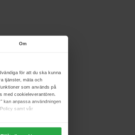
Om
vändiga för att du ska kunna
a tjänster, mäta och
a funktioner som används på
as med cookieleverantören.
jer" kan anpassa användningen
 Policy samt vår