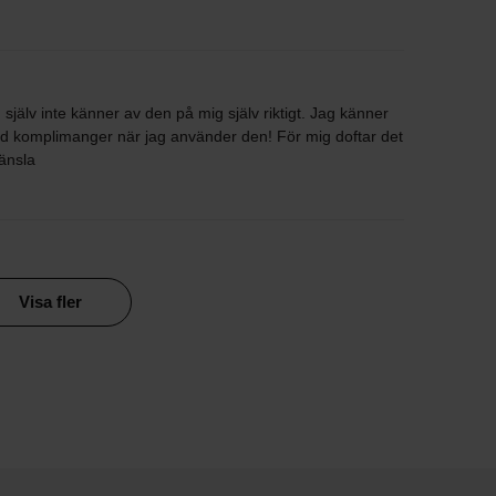
g själv inte känner av den på mig själv riktigt. Jag känner
lltid komplimanger när jag använder den! För mig doftar det
änsla
Visa fler