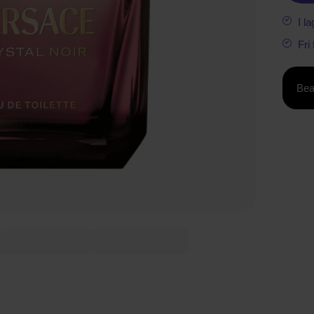
I la
Fri
Bea