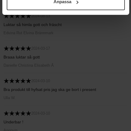
Lena Marie Svensson
Anpassa
Integritetspolicy.
2024-08-13
Luktar så himla gott och fräscht
Edvina Rut Elvina Brännmark
2024-03-17
Braaa luktar så gott
Danielle Christina Elisabeth Å
2024-03-10
Bra produkt till hyfsat pris jag ska ge bort i present
Ulla W.
2024-03-10
Underbar !
Anonym