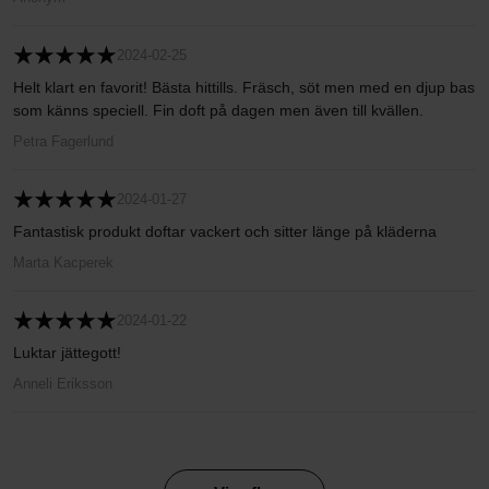
2024-02-25
Helt klart en favorit! Bästa hittills. Fräsch, söt men med en djup bas
som känns speciell. Fin doft på dagen men även till kvällen.
Petra Fagerlund
2024-01-27
Fantastisk produkt doftar vackert och sitter länge på kläderna
Marta Kacperek
2024-01-22
Luktar jättegott!
Anneli Eriksson