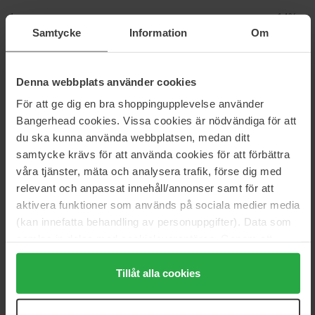
4
14%
Samtycke
Information
Om
3
11%
2
0%
Denna webbplats använder cookies
1
0%
För att ge dig en bra shoppingupplevelse använder
2024-11-07
Bangerhead cookies. Vissa cookies är nödvändiga för att
du ska kunna använda webbplatsen, medan ditt
Helt ok men inte mer
samtycke krävs för att använda cookies för att förbättra
Pia Ingegerd Nilsson
våra tjänster, mäta och analysera trafik, förse dig med
relevant och anpassat innehåll/annonser samt för att
2024-08-30
aktivera funktioner som används på sociala medier media
De är jättebra
(kan innefatta behandling av personuppgifter). Data som
samlas in delas med cookieleverantören. Genom att
Hoodo Aadan
trycka på "Tillåt alla cookies" accepterar du alla cookies,
medan du under "Detaljer" kan anpassa användningen av
Tillåt alla cookies
2024-08-22
cookies. Du kan när som helst återkalla ditt samtycke.
Doftar underbart och varar länge.
För mer information se vår Cookie Policy samt vår