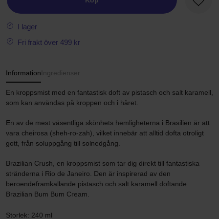
Köp
Favori
I lager
Fri frakt över 499 kr
Information
Ingredienser
En kroppsmist med en fantastisk doft av pistasch och salt karamell,
som kan användas på kroppen och i håret.
En av de mest väsentliga skönhets hemligheterna i Brasilien är att
vara cheirosa (sheh-ro-zah), vilket innebär att alltid dofta otroligt
gott, från soluppgång till solnedgång.
Brazilian Crush, en kroppsmist som tar dig direkt till fantastiska
stränderna i Rio de Janeiro. Den är inspirerad av den
beroendeframkallande pistasch och salt karamell doftande
Brazilian Bum Bum Cream.
Storlek: 240 ml