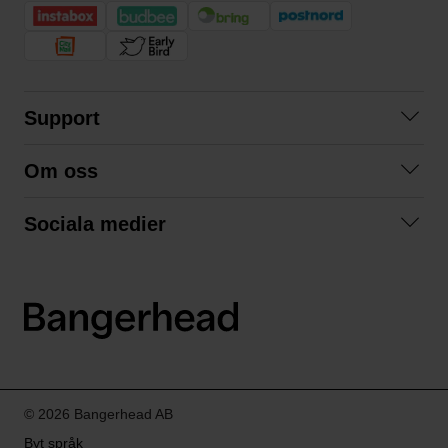
Support
Kontakta oss
Om oss
Frågor och svar
Om oss
Köpvillkor
Sociala medier
Samarbeta med oss
Returer & ångrat köp
Facebook
Hållbarhet och miljö
Integritetspolicy
Instagram
Våra varumärken
LinkedIn
Våra fraktalternativ
Boka tid på Bangerhead studio
© 2026 Bangerhead AB
Byt språk