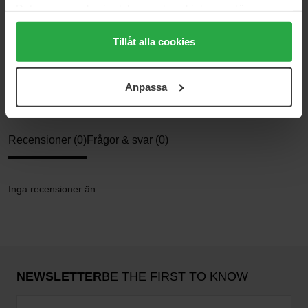
Kategorier:
Data som samlas in delas med cookieleverantören.
Genom att trycka på "Tillåt alla cookies" accepterar du
Startsida
alla cookies, medan du under "Detaljer" kan anpassa
Tillåt alla cookies
Hudvård
Ansiktsvård
användningen av cookies. Du kan när som helst återkalla
Serum
ditt samtycke. För mer information se vår Cookie Policy
Cell Cycle Catalyst
Anpassa
samt vår Integritetspolicy.
Recensioner (0)
Frågor & svar (0)
Inga recensioner än
NEWSLETTER
BE THE FIRST TO KNOW