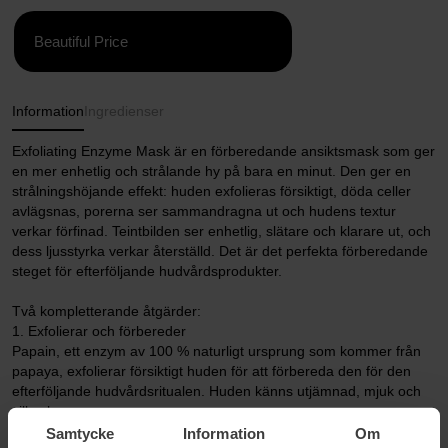
Beautiful Price
Information
Ingredienser
Exfoliating Enzyme Mask är en förberedande ansiktsmask som ger
en mer enhetlig och strålande hy på bara en minut. Den ger en
strålningshöjande effekt: huden exfolieras försiktigt, döda celler
avlägsnas, porerna ser sammandragna ut och hudens textur
verkar förfinad. Teintbilden ser enhetlig, slätare och klarare ut, och
dess ljusstyrka verkar återställd. Det är det perfekta förberedande
steget för efterföljande hudvårdsprodukter.
Två kompletterande åtgärder:
1. Exfolierar och förbereder
Papain, ett enzym av 100 % naturligt ursprung som kommer från
papaya, exfolierar försiktigt huden för att förbereda den för den
efterföljande hudvårdsritualen. Huden känns utjämnad, mjuk och
silkeslen.
2. Avslöjar lyster
Samtycke
Information
Om