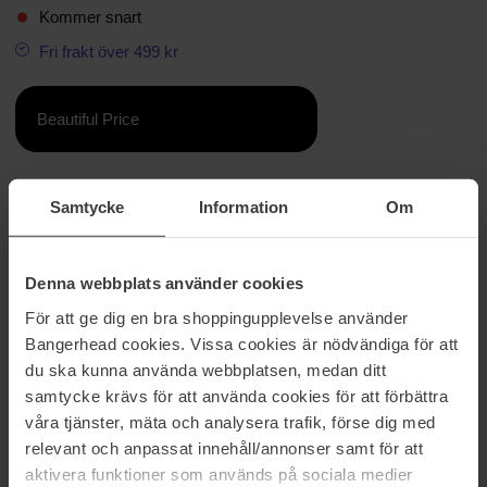
Kommer snart
Fri frakt över 499 kr
Beautiful Price
Information
Samtycke
Information
Om
Phyto-Blush är ett puderrouge med en ultramjuk vårdande
sammansättning berikad med vegetabiliska oljor som garanterar
Denna webbplats använder cookies
mjukhet och komfort. Det förskönar och omsluter kinderna med en
slöja av färg och ljus. Den "transformerande" och ultrasensoriska
För att ge dig en bra shoppingupplevelse använder
texturen, som är fyllig och ultramjuk att röra vid, lägger sig på
Bangerhead cookies. Vissa cookies är nödvändiga för att
huden som en lätt slöja.
du ska kunna använda webbplatsen, medan ditt
samtycke krävs för att använda cookies för att förbättra
Detta ultrafina och lätta puder med ickepuderkonsistens sprids ut
perfekt och smälter in i huden, och täckningen kan justeras som du
våra tjänster, mäta och analysera trafik, förse dig med
vill. Serien består av sex strålande och vackra nyanser för alla
relevant och anpassat innehåll/annonser samt för att
hudtoner, samt en highlighter som sätter pricken över i. Huden får
aktivera funktioner som används på sociala medier