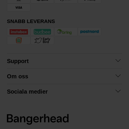
SNABB LEVERANS
Support
Kontakta oss
Om oss
Frågor och svar
Om oss
Köpvillkor
Sociala medier
Samarbeta med oss
Returer & ångrat köp
Facebook
Hållbarhet och miljö
Integritetspolicy
Instagram
Våra varumärken
LinkedIn
Våra fraktalternativ