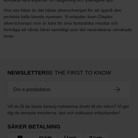
kontakta våra experter för rådgivning och ytterligare tips.
Hos oss hittar du det bästa silverschampot för att uppnå den
perfekta kalla blonda nyansen. Vi erbjuder även Olaplex
silverschampo som är känt för sina fantastiska resultat och
förmåga att vårda håret samtidigt som det neutraliserar oönskade
toner.
NEWSLETTER
BE THE FIRST TO KNOW
Vill du få de bästa beauty-nyheterna direkt till din inbox? Vi ger
dig de senaste trenderna, tips och exklusiva erbjudanden!
SÄKER BETALNING