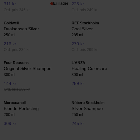
311 kr
Ej i lager
225 kr
Ord. pris 345 kr
Ord. pris 249 kr
Goldwell
REF Stockholm
Dualsenses Silver
Cool Silver
250 ml
285 ml
216 kr
270 kr
Ord. pris 239 kr
Ord. pris 299 kr
Four Reasons
L'ANZA
Original Silver Shampoo
Healing Colorcare
300 ml
300 ml
144 kr
259 kr
Ord. pris 159 kr
Moroccanoil
Nõberu Stockholm
Blonde Perfecting
Silver Shampoo
200 ml
250 ml
309 kr
245 kr