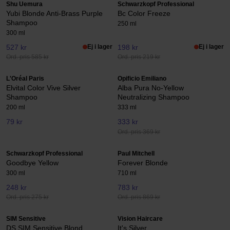
Shu Uemura
Schwarzkopf Professional
Yubi Blonde Anti-Brass Purple
Bc Color Freeze
Shampoo
250 ml
300 ml
527 kr
Ej i lager
198 kr
Ej i lager
Ord. pris 585 kr
Ord. pris 219 kr
L'Oréal Paris
Opificio Emiliano
Elvital Color Vive Silver
Alba Pura No-Yellow
Shampoo
Neutralizing Shampoo
200 ml
333 ml
79 kr
333 kr
Ord. pris 369 kr
Schwarzkopf Professional
Paul Mitchell
Goodbye Yellow
Forever Blonde
300 ml
710 ml
248 kr
783 kr
Ord. pris 275 kr
Ord. pris 869 kr
SIM Sensitive
Vision Haircare
DS SIM Sensitive Blond
It's Silver