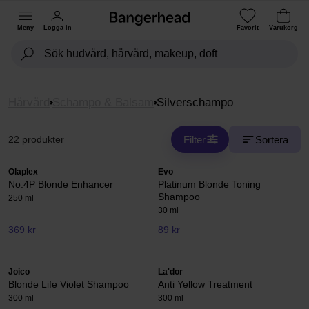
Meny
Logga in
Favorit
Varukorg
Hårvård
Schampo & Balsam
Silverschampo
Filter
Sortera
22 produkter
Olaplex
Evo
No.4P Blonde Enhancer
Platinum Blonde Toning
Shampoo
250 ml
30 ml
369 kr
89 kr
Joico
La'dor
Blonde Life Violet Shampoo
Anti Yellow Treatment
300 ml
300 ml