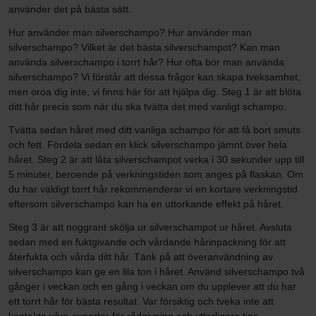
använder det på bästa sätt.
Hur använder man silverschampo? Hur använder man
silverschampo? Vilket är det bästa silverschampot? Kan man
använda silverschampo i torrt hår? Hur ofta bör man använda
silverschampo? Vi förstår att dessa frågor kan skapa tveksamhet,
men oroa dig inte, vi finns här för att hjälpa dig. Steg 1 är att blöta
ditt hår precis som när du ska tvätta det med vanligt schampo.
Tvätta sedan håret med ditt vanliga schampo för att få bort smuts
och fett. Fördela sedan en klick silverschampo jämnt över hela
håret. Steg 2 är att låta silverschampot verka i 30 sekunder upp till
5 minuter, beroende på verkningstiden som anges på flaskan. Om
du har väldigt torrt hår rekommenderar vi en kortare verkningstid
eftersom silverschampo kan ha en uttorkande effekt på håret.
Steg 3 är att noggrant skölja ur silverschampot ur håret. Avsluta
sedan med en fuktgivande och vårdande hårinpackning för att
återfukta och vårda ditt hår. Tänk på att överanvändning av
silverschampo kan ge en lila ton i håret. Använd silverschampo två
gånger i veckan och en gång i veckan om du upplever att du har
ett torrt hår för bästa resultat. Var försiktig och tveka inte att