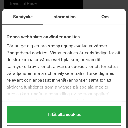
Beautiful Price
Samtycke
Information
Om
Information
Milt schampo som inte svider i ögonen, utmärkt för barn.
Denna webbplats använder cookies
För att ge dig en bra shoppingupplevelse använder
Storlek: 300 ml
Bangerhead cookies. Vissa cookies är nödvändiga för att
Artikelnummer: 201518
du ska kunna använda webbplatsen, medan ditt
samtycke krävs för att använda cookies för att förbättra
Kategorier:
våra tjänster, mäta och analysera trafik, förse dig med
Startsida
relevant och anpassat innehåll/annonser samt för att
Hårvård
aktivera funktioner som används på sociala medier
Schampo & Balsam
media (kan innefatta behandling av personuppgifter).
Schampo
Data som samlas in delas med cookieleverantören.
Baby Don't Cry Shampoo
Genom att trycka på "Tillåt alla cookies" accepterar du
alla cookies, medan du under "Detaljer" kan anpassa
Tillåt alla cookies
användningen av cookies. Du kan när som helst återkalla
Recensioner (0)
Frågor & svar (0)
ditt samtycke. För mer information se vår Cookie Policy