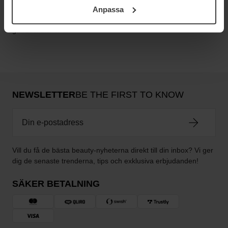
Anpassa
samt vår Integritetspolicy.
Inga recensioner än
NEWSLETTER
BE THE FIRST TO KNOW
Vill du få de bästa beauty-nyheterna direkt till din inbox? Vi ger
dig de senaste trenderna, tips och exklusiva erbjudanden!
SÄKER BETALNING