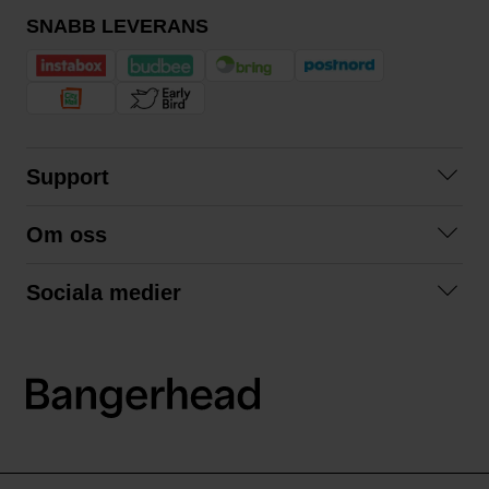
SNABB LEVERANS
Support
Kontakta oss
Om oss
Frågor och svar
Om oss
Köpvillkor
Sociala medier
Samarbeta med oss
Returer & ångrat köp
Facebook
Hållbarhet och miljö
Integritetspolicy
Instagram
Våra varumärken
LinkedIn
Våra fraktalternativ
Boka tid på Bangerhead studio